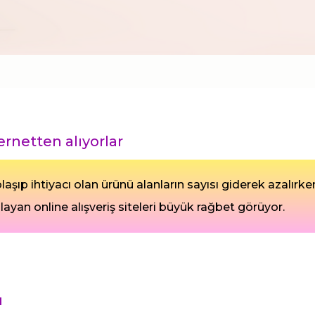
rnetten alıyorlar
 ihtiyacı olan ürünü alanların sayısı giderek azalırk
yan online alışveriş siteleri büyük rağbet görüyor.
ı