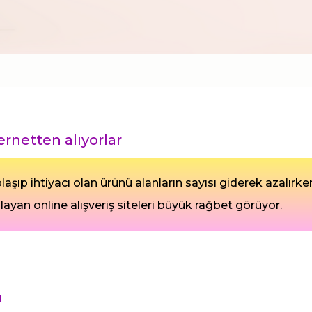
rnetten alıyorlar
 ihtiyacı olan ürünü alanların sayısı giderek azalırk
yan online alışveriş siteleri büyük rağbet görüyor.
ı