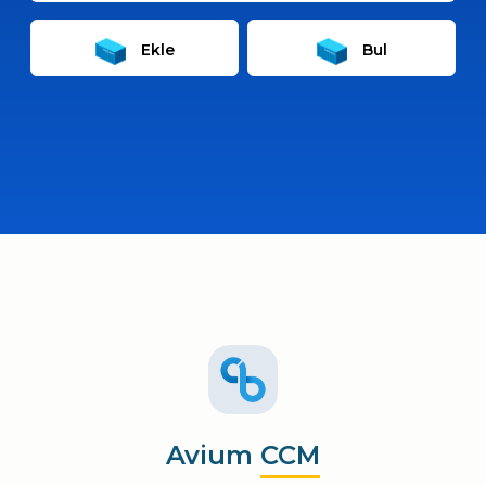
Ekle
Bul
Avium
CCM