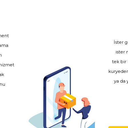
lment
İster 
lama
ister 
n
tek bir
 hizmet
kuryeden 
ak
ya da 
unu