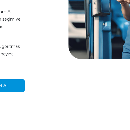
vium AI
ın seçim ve
r.
Algoritması
onayına
t Al