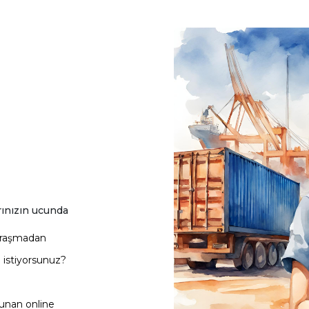
rınızın ucunda
uğraşmadan
 istiyorsunuz?
sunan online