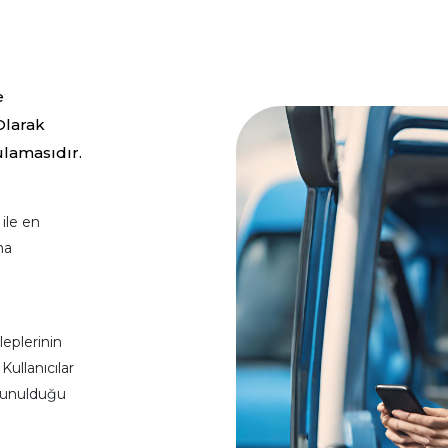
e
Olarak
ulamasıdır.
 ile en
na
leplerinin
Kullanıcılar
 sunulduğu