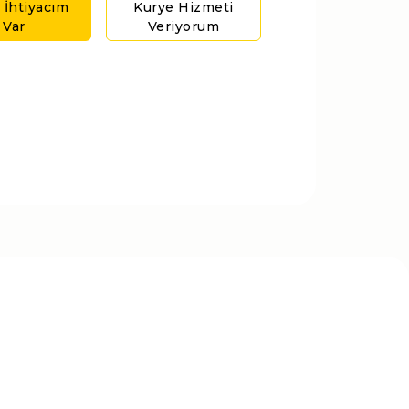
 İhtiyacım
Kurye Hizmeti
Var
Veriyorum