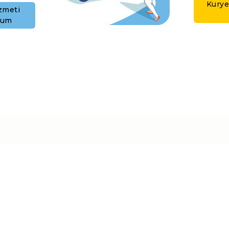
Kurye
zmeti
rum