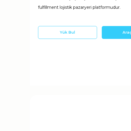
fulfillment lojistik pazaryeri platformudur.
Yük Bul
Ara