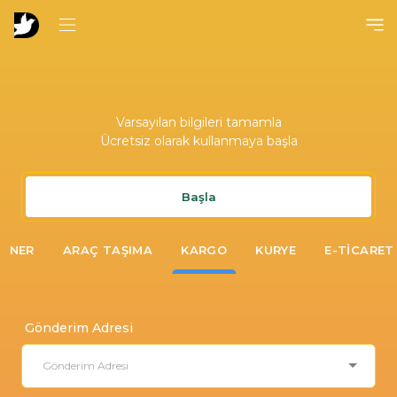
Varsayılan bilgileri tamamla
Ücretsiz olarak kullanmaya başla
Başla
EYNER
ARAÇ TAŞIMA
KARGO
KURYE
E-TICARET
Gönderim Adresi