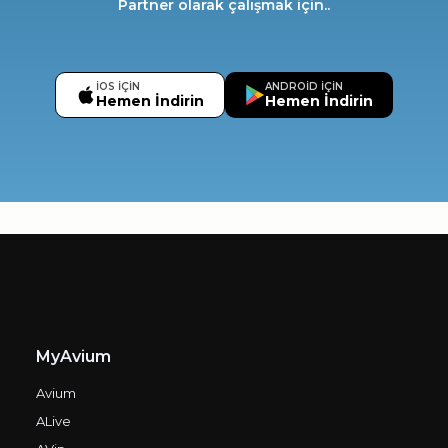
Partner olarak çalışmak için..
IOS IÇIN
ANDROID IÇIN
Hemen İndirin
Hemen İndirin
MyAvium
Avium
ALive