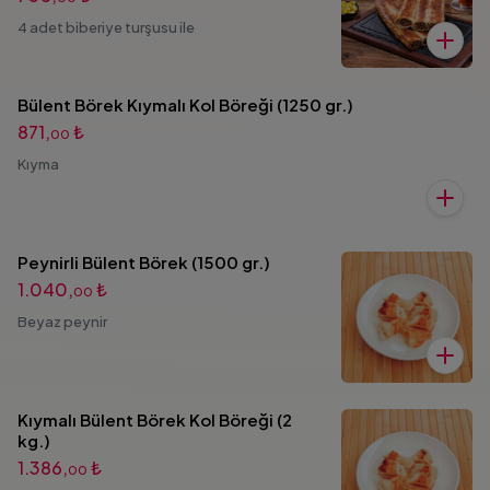
4 adet biberiye turşusu ile
Bülent Börek Kıymalı Kol Böreği (1250 gr.)
871,
₺
00
Kıyma
Peynirli Bülent Börek (1500 gr.)
1.040,
₺
00
Beyaz peynir
Kıymalı Bülent Börek Kol Böreği (2
kg.)
1.386,
₺
00