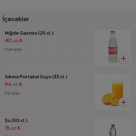
İçecekler
Niğde Gazozu (25 cl.)
40,
₺
00
Cam şişe
Sıkma Portakal Suyu (33 cl.)
94,
₺
00
Pet şişe
Su (50 cl.)
15,
₺
00