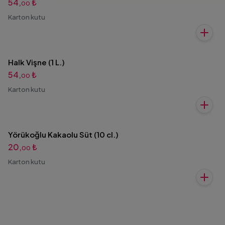
54,
₺
00
Karton kutu
Halk Vişne (1 L.)
54,
₺
00
Karton kutu
Yörükoğlu Kakaolu Süt (10 cl.)
20,
₺
00
Karton kutu