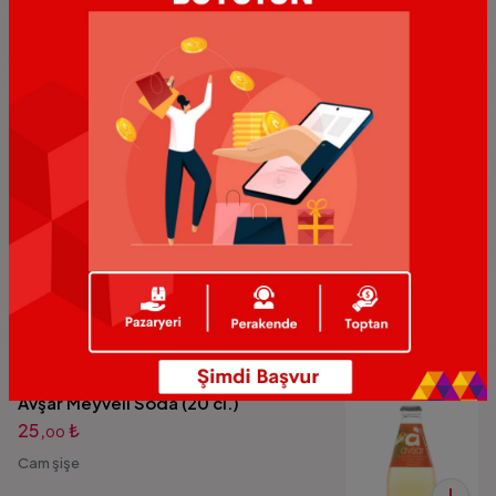
İçim Meyve Suyu Vişne (33 cl.)
45,
₺
00
Kutu içecek
Avşar Karadut Soda (20 cl.)
25,
₺
00
Cam şişe
Avşar Meyveli Soda (20 cl.)
25,
₺
00
Cam şişe