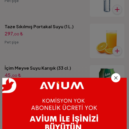
Pet şişe
Taze Sıkılmış Portakal Suyu (1 L.)
297,
₺
00
Pet şişe
İçim Meyve Suyu Karışık (33 cl.)
45,
₺
00
Kutu içecek
İçim Meyve Suyu Şeftali (33 cl.)
45,
₺
00
Kutu içecek