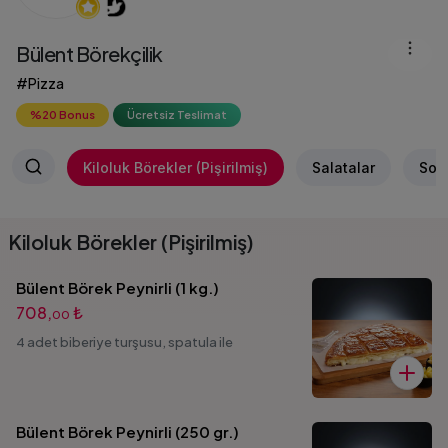
Bülent Börekçilik
#Pizza
%20 Bonus
Ücretsiz Teslimat
Kiloluk Börekler (Pişirilmiş)
Salatalar
Soğ
Kiloluk Börekler (Pişirilmiş)
Bülent Börek Peynirli (1 kg.)
708,
₺
00
4 adet biberiye turşusu, spatula ile
Bülent Börek Peynirli (250 gr.)