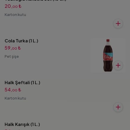
20,
₺
00
Karton kutu
Cola Turka (1 L.)
59,
₺
00
Pet şişe
Halk Şeftali (1 L.)
54,
₺
00
Karton kutu
Halk Karışık (1 L.)