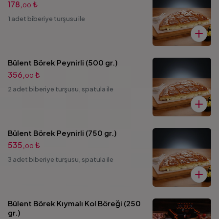
178,
₺
00
1 adet biberiye turşusu ile
Bülent Börek Peynirli (500 gr.)
356,
₺
00
2 adet biberiye turşusu, spatula ile
Bülent Börek Peynirli (750 gr.)
535,
₺
00
3 adet biberiye turşusu, spatula ile
Bülent Börek Kıymalı Kol Böreği (250
gr.)