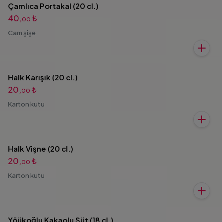
Çamlıca Portakal (20 cl.)
40,
₺
00
Cam şişe
Halk Karışık (20 cl.)
20,
₺
00
Karton kutu
Halk Vişne (20 cl.)
20,
₺
00
Karton kutu
Yöükoğlu Kakaolu Süt (18 cl.)