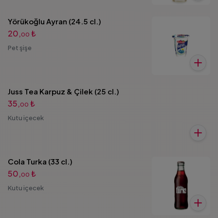
Yörükoğlu Ayran (24.5 cl.)
20,
₺
00
Pet şişe
Juss Tea Karpuz & Çilek (25 cl.)
35,
₺
00
Kutu içecek
Cola Turka (33 cl.)
50,
₺
00
Kutu içecek