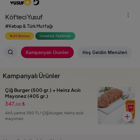
Köfteci Yusuf
#Kebap & Türk Mutfağı
%20 Bonus
Ücretsiz Teslimat
Kampanyalı Ürünler
Hoş Geldin Menüleri
Kampanyalı Ürünler
Çiğ Burger (500 gr.) + Heinz Acılı
Mayonez (405 gr.)
347,
₺
00
465 yerine 350 TL! Çiğ burger, Heinz acılı
mayonez