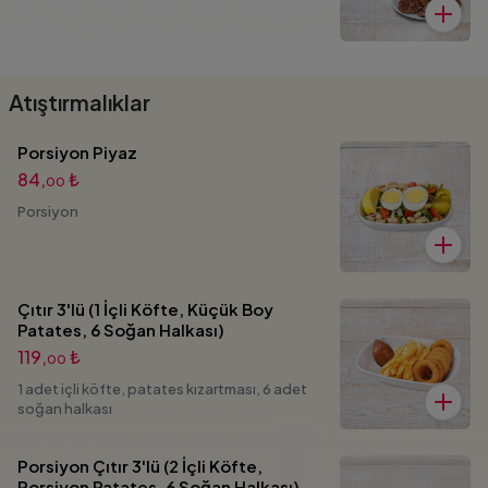
Atıştırmalıklar
Porsiyon Piyaz
84,
₺
00
Porsiyon
Çıtır 3'lü (1 İçli Köfte, Küçük Boy
Patates, 6 Soğan Halkası)
119,
₺
00
1 adet içli köfte, patates kızartması, 6 adet
soğan halkası
Porsiyon Çıtır 3'lü (2 İçli Köfte,
Porsiyon Patates, 6 Soğan Halkası)