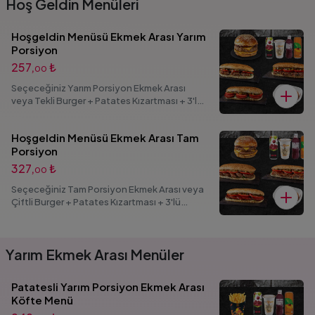
Hoş Geldin Menüleri
Hoşgeldin Menüsü Ekmek Arası Yarım
Porsiyon
257,
₺
00
Seçeceğiniz Yarım Porsiyon Ekmek Arası
veya Tekli Burger + Patates Kızartması + 3'lü
Soğan Halkası + İçecek (25 cl.) (Menü
görsellerinde bulunan seçenekli ürünlerden 1
Hoşgeldin Menüsü Ekmek Arası Tam
adet ürün seçimi yapabilirsiniz.)
Porsiyon
327,
₺
00
Seçeceğiniz Tam Porsiyon Ekmek Arası veya
Çiftli Burger + Patates Kızartması + 3'lü
Soğan Halkası + İçecek (25 cl.) (Menü
görsellerinde bulunan seçenekli ürünlerden 1
adet ürün seçimi yapabilirsiniz.)
Yarım Ekmek Arası Menüler
Patatesli Yarım Porsiyon Ekmek Arası
Köfte Menü