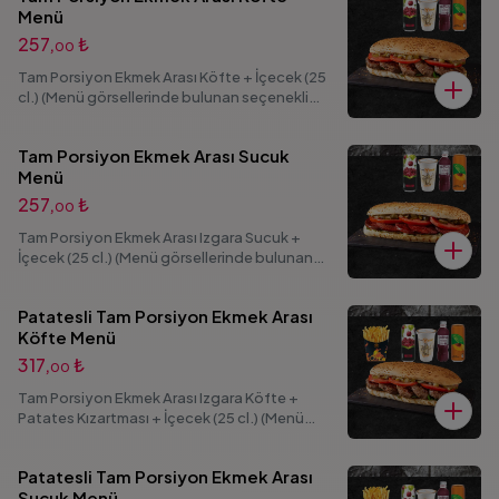
Menü
257,
₺
00
Tam Porsiyon Ekmek Arası Köfte + İçecek (25
cl.) (Menü görsellerinde bulunan seçenekli
ürünlerden 1 adet ürün seçimi yapabilirsiniz.)
Tam Porsiyon Ekmek Arası Sucuk
Menü
257,
₺
00
Tam Porsiyon Ekmek Arası Izgara Sucuk +
İçecek (25 cl.) (Menü görsellerinde bulunan
seçenekli ürünlerden 1 adet ürün seçimi
yapabilirsiniz.)
Patatesli Tam Porsiyon Ekmek Arası
Köfte Menü
317,
₺
00
Tam Porsiyon Ekmek Arası Izgara Köfte +
Patates Kızartması + İçecek (25 cl.) (Menü
görsellerinde bulunan seçenekli ürünlerden 1
adet ürün seçimi yapabilirsiniz.)
Patatesli Tam Porsiyon Ekmek Arası
Sucuk Menü