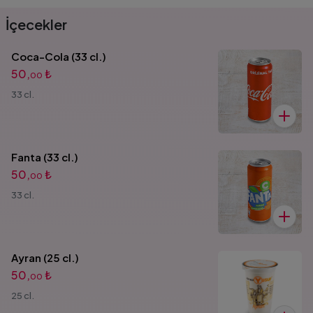
İçecekler
Coca-Cola (33 cl.)
50,
₺
00
33 cl.
Fanta (33 cl.)
50,
₺
00
33 cl.
Ayran (25 cl.)
50,
₺
00
25 cl.