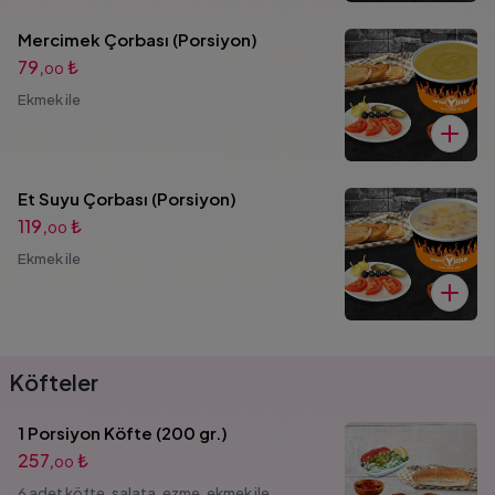
Mercimek Çorbası (Porsiyon)
79,
₺
00
Ekmek ile
Et Suyu Çorbası (Porsiyon)
119,
₺
00
Ekmek ile
Köfteler
1 Porsiyon Köfte (200 gr.)
257,
₺
00
6 adet köfte, salata, ezme, ekmek ile