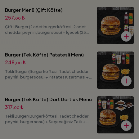
Burger Menü (Çift Köfte)
257,
₺
00
Çiftli Burger (2 adet burger köftesi, 2 adet
cheddar peyniri, burger sosu) + İçecek (25
cl.) (Menü görsellerinde bulunan seçenekli
ürünlerden 1 adet ürün seçimi yapabilirsiniz.)
Burger (Tek Köfte) Patatesli Menü
248,
₺
00
Tekli Burger (Burger köftesi, 1 adet cheddar
peyniri, burger sosu) + Patates Kızartması +
İçecek (25 cl.) (Menü görsellerinde bulunan
seçenekli ürünlerden 1 adet ürün seçimi
yapabilirsiniz.)
Burger (Tek Köfte) Dört Dörtlük Menü
317,
₺
00
Tekli Burger (Burger köftesi, 1 adet cheddar
peyniri, burger sosu) + Seçeceğiniz Tatlı +
Patates + İçecek (25 cl.) (Menü görsellerinde
bulunan seçenekli ürünlerden 1 adet ürün
seçimi yapabilirsiniz.)