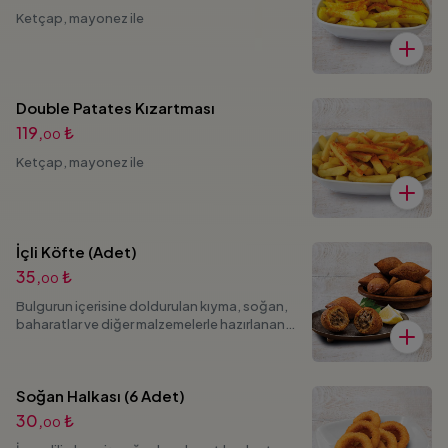
Ketçap, mayonez ile
Double Patates Kızartması
119,
₺
00
Ketçap, mayonez ile
İçli Köfte (Adet)
35,
₺
00
Bulgurun içerisine doldurulan kıyma, soğan,
baharatlar ve diğer malzemelerle hazırlanan
bir yemektir.
Soğan Halkası (6 Adet)
30,
₺
00