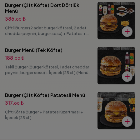
Burger (Çift Köfte) Dört Dörtlük
Menü
386,
₺
00
Çiftli Burger (2 adet burger köftesi, 2 adet
cheddar peyniri, burger sosu) + Patates +
Seçeceğiniz Tatlı + İçecek (25 cl.) (Menü
görsellerinde bulunan seçenekli ürünlerden 1
Burger Menü (Tek Köfte)
adet ürün seçimi yapabilirsiniz.)
188,
₺
00
Tekli Burger (Burger köftesi, 1 adet cheddar
peyniri, burger sosu) + İçecek (25 cl.) (Menü
görsellerinde bulunan seçenekli ürünlerden 1
adet ürün seçimi yapabilirsiniz.)
Burger (Çift Köfte) Patatesli Menü
317,
₺
00
Çift Köfte Burger + Patates Kızartması +
İçecek (25 cl.)