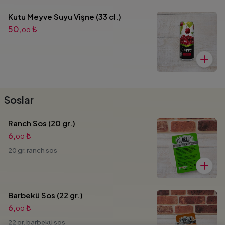
Kutu Meyve Suyu Vişne (33 cl.)
50,
₺
00
Soslar
Ranch Sos (20 gr.)
6,
₺
00
20 gr. ranch sos
Barbekü Sos (22 gr.)
6,
₺
00
22 gr. barbekü sos