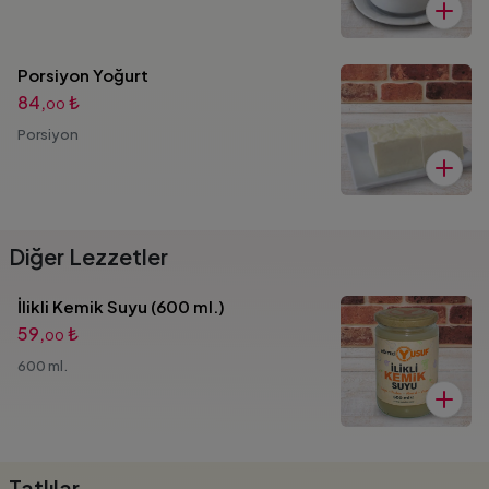
Porsiyon Yoğurt
84,
₺
00
Porsiyon
Diğer Lezzetler
İlikli Kemik Suyu (600 ml.)
59,
₺
00
600 ml.
Tatlılar