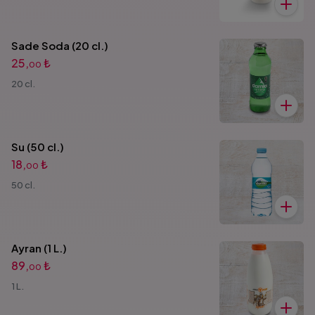
Sade Soda (20 cl.)
25,
₺
00
20 cl.
Su (50 cl.)
18,
₺
00
50 cl.
Ayran (1 L.)
89,
₺
00
1 L.