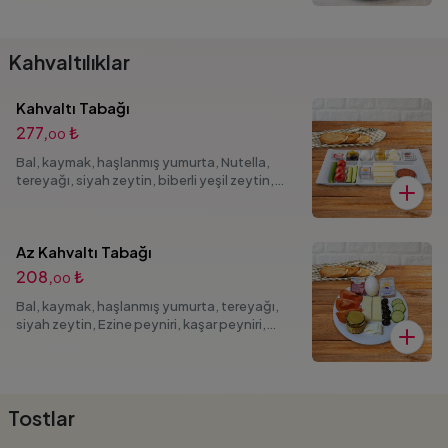
Kahvaltılıklar
Kahvaltı Tabağı
277,
₺
00
Bal, kaymak, haşlanmış yumurta, Nutella,
tereyağı, siyah zeytin, biberli yeşil zeytin,
beyaz peynir, Ezine peyniri, kaşar peyniri,
çeşnili peynir, yeşil biber, domates, salatalık,
sucuk, acı ezme sos ve kızarmış ekmek ile
Az Kahvaltı Tabağı
208,
₺
00
Bal, kaymak, haşlanmış yumurta, tereyağı,
siyah zeytin, Ezine peyniri, kaşar peyniri,
domates, salatalık, acı ezme sos ve kızarmış
ekmek ile
Tostlar