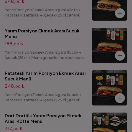
248,
₺
00
Yarım Porsiyon Ekmek Arası Izgara Köfte +
Patates Kızartması + İçecek (25 cl.) (Menü
görsellerinde bulunan seçenekli ürünlerden 1
adet ürün seçimi yapabilirsiniz.)
Yarım Porsiyon Ekmek Arası Sucuk
Menü
188,
₺
00
Yarım Porsiyon Ekmek Arası Izgara Sucuk +
İçecek (25 cl.) (Menü görsellerinde bulunan
seçenekli ürünlerden 1 adet ürün seçimi
yapabilirsiniz.)
Patatesli Yarım Porsiyon Ekmek Arası
Sucuk Menü
248,
₺
00
Yarım Porsiyon Ekmek Arası Izgara Sucuk +
Patates Kızartması + İçecek (25 cl.) (Menü
görsellerinde bulunan seçenekli ürünlerden 1
adet ürün seçimi yapabilirsiniz.)
Dört Dörtlük Yarım Porsiyon Ekmek
Arası Köfte Menü
317,
₺
00