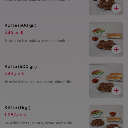
Köfte (300 gr.)
386,
₺
00
9 adet köfte, salata, ezme, ekmek ile
Köfte (500 gr.)
644,
₺
00
15 adet köfte, salata, ezme, ekmek ile
Köfte (1 kg.)
1.287,
₺
00
30 adet köfte, salata, ezme, ekmek ile