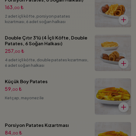
163,
₺
00
2 adet içli köfte, porsiyon patates
kızartması, 6 adet soğan halkası
Double Çıtır 3'lü (4 İçli Köfte, Double
Patates, 6 Soğan Halkası)
257,
₺
00
4 adet içli köfte, double patates kızartması,
6 adet soğan halkası
Küçük Boy Patates
59,
₺
00
Ketçap, mayonez ile
Porsiyon Patates Kızartması
84,
₺
00