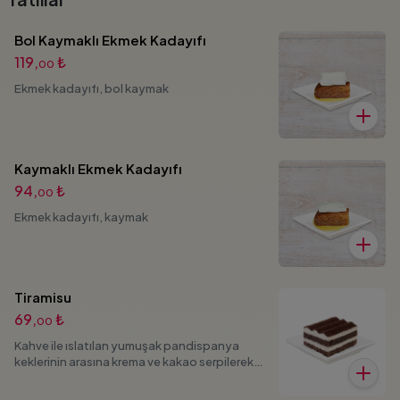
Bol Kaymaklı Ekmek Kadayıfı
119,
₺
00
Ekmek kadayıfı, bol kaymak
Kaymaklı Ekmek Kadayıfı
94,
₺
00
Ekmek kadayıfı, kaymak
Tiramisu
69,
₺
00
Kahve ile ıslatılan yumuşak pandispanya
keklerinin arasına krema ve kakao serpilerek
hazırlanan katmanlı bir tatlıdır.