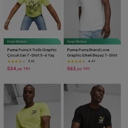
Kargo Bedava
Kargo Bedava
Puma
Puma X Trolls Graphic
Puma
Puma Brand Love
Çocuk Sarı T-Shirt 5-6 Yaş
Graphic Erkek Beyaz T-Shirt
★★★★★
★★★★★
★★★★★
★★★★★
★★★★★
★★★★★
3.92
4.47
534,
563,
TRY
TRY
00
00