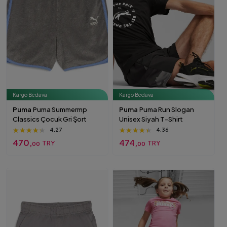
Kargo Bedava
Kargo Bedava
Puma
Puma Summermp
Puma
Puma Run Slogan
Classics Çocuk Gri Şort
Unisex Siyah T-Shirt
★★★★★
★★★★★
★★★★★
★★★★★
★★★★★
★★★★★
4.27
4.36
470,
474,
TRY
TRY
00
00