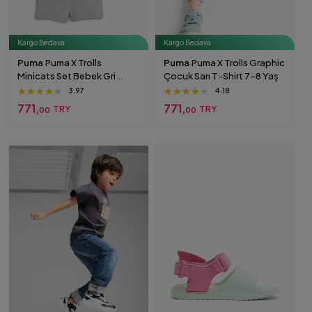
Kargo Bedava
Kargo Bedava
Puma
Puma X Trolls
Puma
Puma X Trolls Graphic
Minicats Set Bebek Gri
Çocuk Sarı T-Shirt 7-8 Yaş
Eşofman Takımı 1-2 Yaş
★★★★★
★★★★★
★★★★★
★★★★★
★★★★★
★★★★★
3.97
4.18
771,
771,
TRY
TRY
00
00