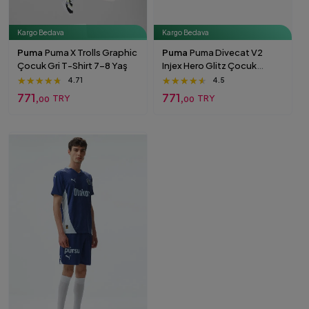
Kargo Bedava
Kargo Bedava
Puma
Puma X Trolls Graphic
Puma
Puma Divecat V2
Çocuk Gri T-Shirt 7-8 Yaş
Injex Hero Glitz Çocuk
Yeşil/Pembe Sandalet 31
★★★★★
★★★★★
★★★★★
★★★★★
★★★★★
★★★★★
4.71
4.5
771,
771,
TRY
TRY
00
00