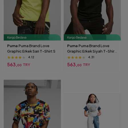
Kargo Bedava
Kargo Bedava
Puma
Puma Brand Love
Puma
Puma Brand Love
Graphic Erkek Sarı T-Shirt S
Graphic Erkek Siyah T-Shirt
S
★★★★★
★★★★★
★★★★★
★★★★★
★★★★★
★★★★★
4.12
4.31
563,
563,
TRY
TRY
00
00