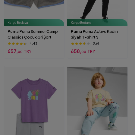
Kargo Bedava
Kargo Bedava
Puma
Puma Summer Camp
Puma
Puma Active Kadın
Classics Çocuk Gri Şort
Siyah T-Shirt S
★★★★★
★★★★★
★★★★★
★★★★★
★★★★★
★★★★★
4.43
3.61
657,
658,
TRY
TRY
00
00