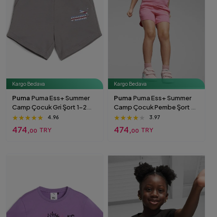
Kargo Bedava
Kargo Bedava
Puma
Puma Ess+ Summer
Puma
Puma Ess+ Summer
Camp Çocuk Gri Şort 1-2
Camp Çocuk Pembe Şort 7-
Yaş
8 Yaş
★★★★★
★★★★★
★★★★★
★★★★★
★★★★★
★★★★★
4.96
3.97
474,
474,
TRY
TRY
00
00