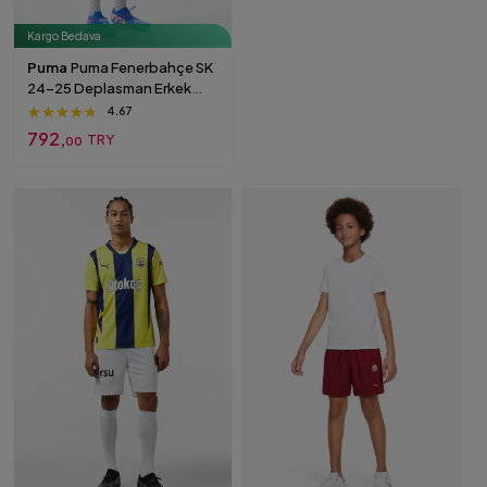
Kargo Bedava
Puma
Puma Fenerbahçe SK
24-25 Deplasman Erkek
Lacivert Futbol Şortu S
★★★★★
★★★★★
★★★★★
4.67
792,
TRY
00