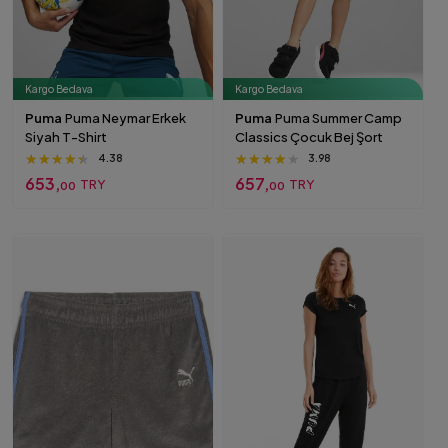
Kargo Bedava
Kargo Bedava
Puma
Puma Neymar Erkek
Puma
Puma Summer Camp
Siyah T-Shirt
Classics Çocuk Bej Şort
★★★★★
★★★★★
★★★★★
★★★★★
★★★★★
★★★★★
4.38
3.98
653,
657,
TRY
TRY
00
00