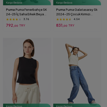
Kargo Bedava
Kargo Bedava
Puma
Puma Fenerbahçe SK
Puma
Puma Galatasaray Sk
24-25 İç Saha Erkek Beyaz
2024-25 Çocuk Kırmızı
Futbol Şortu S
Futbol Şortu
★★★★★
★★★★★
★★★★★
★★★★★
★★★★★
★★★★★
3.76
4.54
792,
831,
TRY
TRY
00
00
Kargo Bedava
Kargo Bedava