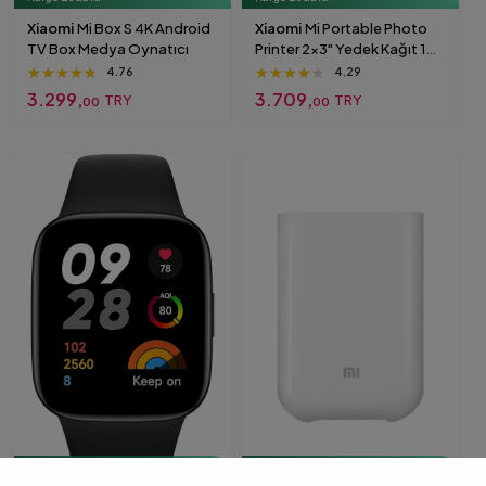
Xiaomi
Mi Box S 4K Android
Xiaomi
Mi Portable Photo
TV Box Medya Oynatıcı
Printer 2x3" Yedek Kağıt 100
Adet Orijinal Xiaomi ZINK
★★★★★
★★★★★
★★★★★
★★★★★
★★★★★
★★★★★
4.76
4.29
Yapışkanlı Fotoğraf Kağıdı
3.299,
3.709,
TRY
TRY
00
00
BEYAZ 100
Kargo Bedava
Kargo Bedava