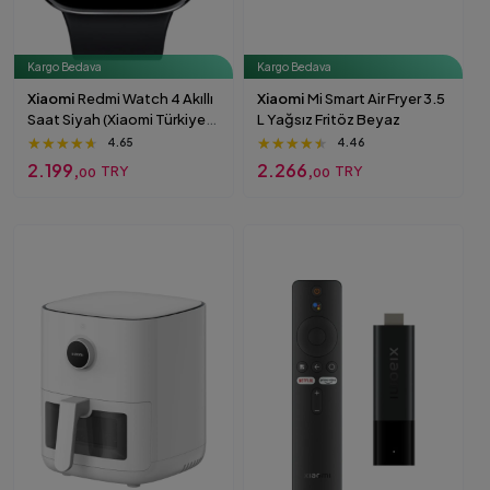
Kargo Bedava
Kargo Bedava
Xiaomi
Redmi Watch 4 Akıllı
Xiaomi
Mi Smart Air Fryer 3.5
Saat Siyah (Xiaomi Türkiye
L Yağsız Fritöz Beyaz
Garantili) Sesli Görüşme
★★★★★
★★★★★
★★★★★
★★★★★
★★★★★
★★★★★
4.65
4.46
Özellikli Siyah
2.199,
2.266,
TRY
TRY
00
00