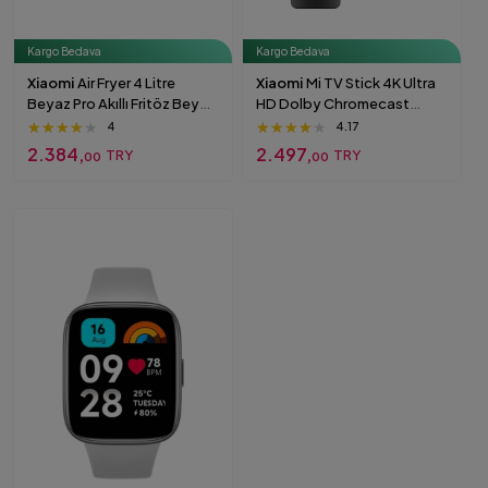
Kargo Bedava
Kargo Bedava
Xiaomi
Air Fryer 4 Litre
Xiaomi
Mi TV Stick 4K Ultra
Beyaz Pro Akıllı Fritöz Beyaz
HD Dolby Chromecast
Cam
Android TV Media Player
★★★★★
★★★★★
★★★★★
★★★★★
★★★★★
★★★★★
4
4.17
2.384,
2.497,
TRY
TRY
00
00