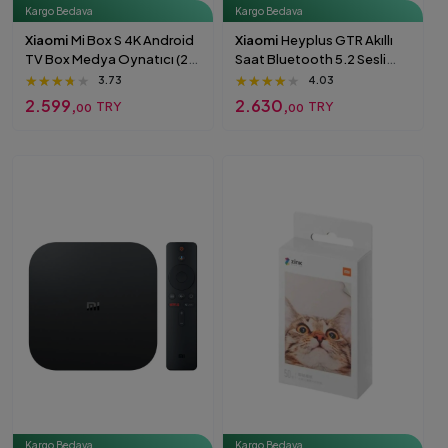
Kargo Bedava
Kargo Bedava
Xiaomi
Mi Box S 4K Android
Xiaomi
Heyplus GTR Akıllı
TV Box Medya Oynatıcı (2.
Saat Bluetooth 5.2 Sesli
Nesil)
Görüşme 1.60 inc Amoled
★★★★★
★★★★★
★★★★★
★★★★★
★★★★★
★★★★★
3.73
4.03
Ekran Silver
2.599,
2.630,
TRY
TRY
00
00
Kargo Bedava
Kargo Bedava