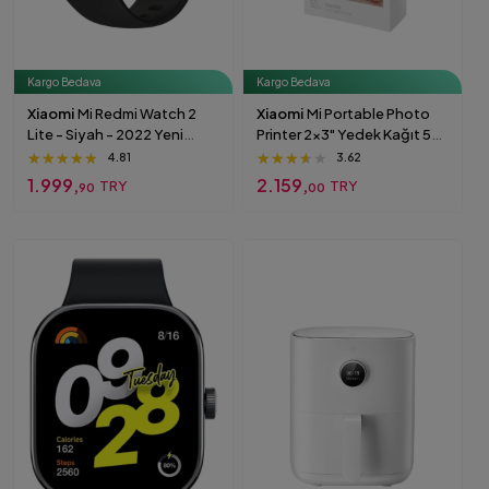
Kargo Bedava
Kargo Bedava
Xiaomi
Mi Redmi Watch 2
Xiaomi
Mi Portable Photo
Lite - Siyah - 2022 Yeni
Printer 2x3" Yedek Kağıt 50
Model ( Türkiye Garantili)
Adet Orijinal Xiaomi ZINK
★★★★★
★★★★★
★★★★★
★★★★★
★★★★★
★★★★★
4.81
3.62
Siyah
Yapışkanlı Fotoğraf Kağıdı
1.999,
2.159,
TRY
TRY
90
00
BEYAZ-50li