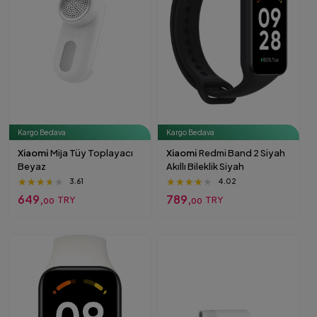
Kargo Bedava
Kargo Bedava
Xiaomi
Mija Tüy Toplayacı
Xiaomi
Redmi Band 2 Siyah
Beyaz
Akıllı Bileklik Siyah
★★★★★
★★★★★
★★★★★
★★★★★
★★★★★
★★★★★
3.61
4.02
649,
789,
TRY
TRY
00
00