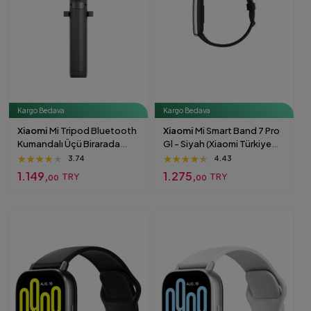
Kargo Bedava
Kargo Bedava
Xiaomi
Mi Tripod Bluetooth
Xiaomi
Mi Smart Band 7 Pro
Kumandalı Üçü Birarada
Gl - Siyah (Xiaomi Türkiye
Selfie Çubuğu
Garantili) Siyah
★★★★★
★★★★★
★★★★★
★★★★★
★★★★★
★★★★★
3.74
4.43
1.149,
1.275,
TRY
TRY
00
00