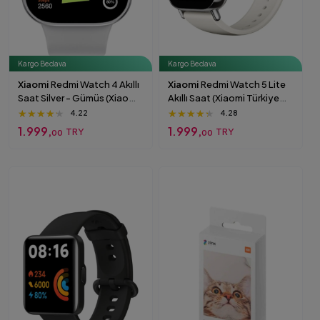
Kargo Bedava
Kargo Bedava
Xiaomi
Redmi Watch 4 Akıllı
Xiaomi
Redmi Watch 5 Lite
Saat Silver - Gümüs (Xiaomi
Akıllı Saat (Xiaomi Türkiye
Türkiye Garantili) - Sesli
Garantili) Sesli Görüşme
★★★★★
★★★★★
★★★★★
★★★★★
★★★★★
★★★★★
4.22
4.28
Görüşme Özellikli Silver
Özellikli gold
1.999,
1.999,
TRY
TRY
00
00