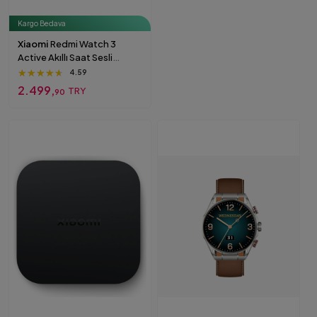
Kargo Bedava
Xiaomi
Redmi Watch 3
Active Akıllı Saat Sesli
Görüşme Gri
★★★★★
★★★★★
★★★★★
4.59
2.499,
TRY
90