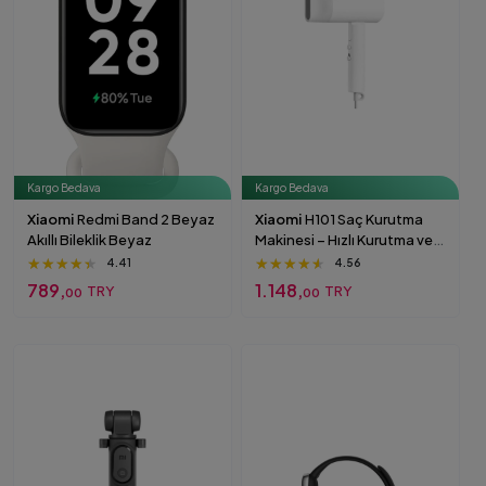
Kargo Bedava
Kargo Bedava
Xiaomi
Redmi Band 2 Beyaz
Xiaomi
H101 Saç Kurutma
Akıllı Bileklik Beyaz
Makinesi – Hızlı Kurutma ve
Katlanabilir Tasarım (Türkiye
★★★★★
★★★★★
★★★★★
★★★★★
★★★★★
★★★★★
4.41
4.56
Garantili) Beyaz
789,
1.148,
TRY
TRY
00
00