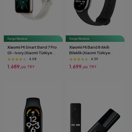
Kargo Bedava
Kargo Bedava
Xiaomi
Mi Smart Band 7 Pro
Xiaomi
Mi Band 8 Akıllı
Gl - Ivory (Xiaomi Türkiye
Bileklik (Xiaomi Türkiye
Garantili) Gri
Garantili) Siyah
★★★★★
★★★★★
★★★★★
★★★★★
★★★★★
★★★★★
4.08
4.39
1.689,
1.699,
TRY
TRY
00
00