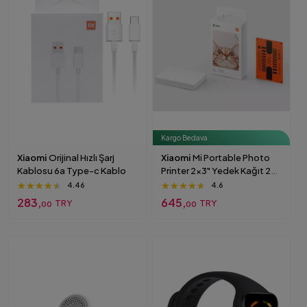
Kargo Bedava
Xiaomi
Orijinal Hızlı Şarj
Xiaomi
Mi Portable Photo
Kablosu 6a Type-c Kablo
Printer 2x3" Yedek Kağıt 20
Adet Beyaz
★★★★★
★★★★★
★★★★★
★★★★★
★★★★★
★★★★★
4.46
4.6
283,
645,
TRY
TRY
00
00