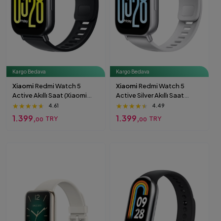
Kargo Bedava
Kargo Bedava
Xiaomi
Redmi Watch 5
Xiaomi
Redmi Watch 5
Active Akıllı Saat (Xiaomi
Active Silver Akıllı Saat
Türkiye Garantili) Sesli
(Xiaomi Türkiye Garantili)
★★★★★
★★★★★
★★★★★
★★★★★
★★★★★
★★★★★
4.61
4.49
Görüşme Özellikli Siyah
Sesli Görüşme Özellikli Silver
1.399,
1.399,
TRY
TRY
00
00