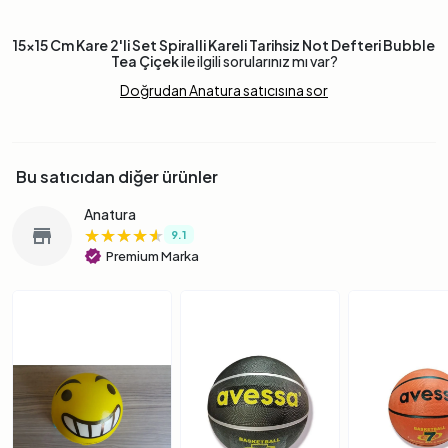
15x15 Cm Kare 2'li Set Spiralli Kareli Tarihsiz Not Defteri Bubble
Tea Çiçek
ile ilgili sorularınız mı var?
Doğrudan Anatura satıcısına sor
Bu satıcıdan diğer ürünler
Anatura
★★★★★
★★★★★
★★★★★
store
9.1
verified
Premium Marka