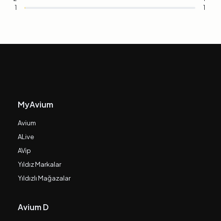
1
1
MyAvium
Avium
ALive
AVip
Yıldız Markalar
Yıldızlı Mağazalar
Avium D