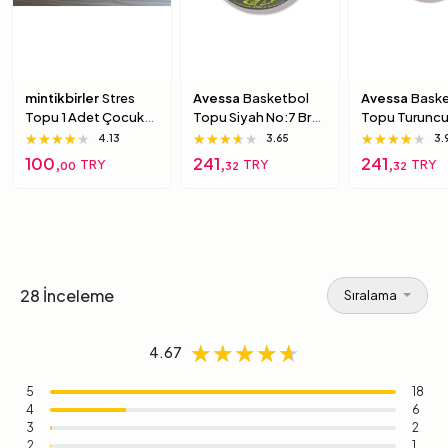
mintikbirler
Stres
Avessa
Basketbol
Avessa
Baske
Topu 1 Adet Çocuk
Topu Siyah No:7 Brc-
Topu Turuncu
Için Yumuşak
7 7 Numara
Brc-7 5 Numa
★★★★★
★★★★★
★★★★★
★★★★★
★★★★★
★★★★★
★★★★★
★★★★★
★★★★★
4.13
3.65
3.
Süngerimsi Içi Dolu
100,
241,
241,
TRY
TRY
TRY
00
32
32
Top 6 Numara
28 İnceleme
Sıralama
★★★★★
★★★★★
★★★★★
4.67
5
18
4
6
3
2
2
1