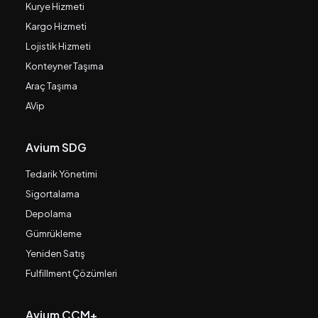
Kurye Hizmeti
Kargo Hizmeti
Lojistik Hizmeti
Konteyner Taşıma
Araç Taşıma
AVip
Avium SDG
Tedarik Yönetimi
Sigortalama
Depolama
Gümrükleme
Yeniden Satış
Fulfillment Çözümleri
Avium CCM+