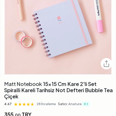
Matt Notebook
15x15 Cm Kare 2'li Set
Spiralli Kareli Tarihsiz Not Defteri Bubble Tea
Çiçek
★★★★★
★★★★★
★★★★★
4.67
28 İnceleme
Satıcı:
Anatura
9.1
355,
TRY
00