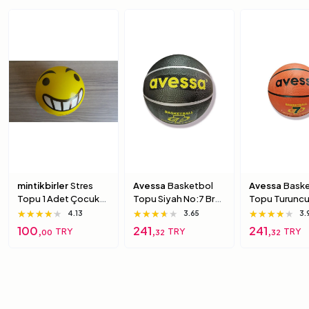
mintikbirler
Stres
Avessa
Basketbol
Avessa
Baske
Topu 1 Adet Çocuk
Topu Siyah No:7 Brc-
Topu Turuncu
Için Yumuşak
7 7 Numara
Brc-7 5 Numa
★★★★★
★★★★★
★★★★★
★★★★★
★★★★★
★★★★★
★★★★★
★★★★★
★★★★★
4.13
3.65
3.
Süngerimsi Içi Dolu
100,
241,
241,
TRY
TRY
TRY
00
32
32
Top 6 Numara