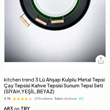
kitchen trend
3 Lü Ahşap Kulplu Metal Tepsi
Çay Tepsisi Kahve Tepsisi Sunum Tepsi Seti
(SİYAH,YEŞİL,BEYAZ)
★★★★★
★★★★★
★★★★★
3.76
29 İnceleme
Satıcı:
Anatura
9.1
683,
TRY
00