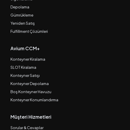
Depolama
Gümrükleme
Yeniden Satış
Fulfillment Çözümleri
Avium CCM+
Konteyner Kiralama
SLOT Kiralama
Konteyner Satışı
Konteyner Depolama
Boş Konteyner Havuzu
Konteyner Konumlandırma
Müşteri Hizmetleri
Sorular & Cevaplar