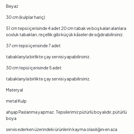
Beyaz
30 cm (kulplar hariç)
51 cm tepsi içerisinde 4 adet 20 cm tabak ve boş kalan alanlara
sosluk tabakları, reçellik gibi küçük kâseler de sığdırabilirsiniz.
37 cm tepsi içerisinde 7 adet
tabaklarıyla birlikte çay servisi yapabilirsiniz.
30 cm tepsi içerisinde 5 adet
tabaklarıyla birlikte çay servisi yapabilirsiniz.
Materyal
metal Kulp
ahşap Paslanma yapmaz. Tepsilerimiz pütürlü boyalıdır, pütürlü
boya
servis ederken üzerindeki ürünlerin kayma olasılığını en aza