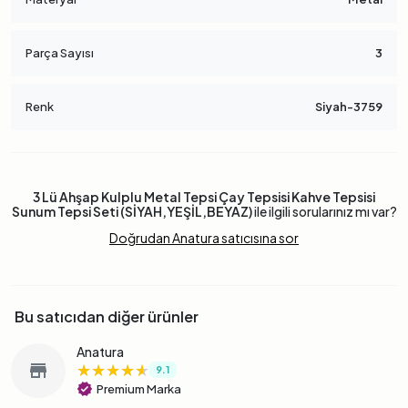
Parça Sayısı
3
Renk
Siyah-3759
3 Lü Ahşap Kulplu Metal Tepsi Çay Tepsisi Kahve Tepsisi
Sunum Tepsi Seti (SİYAH,YEŞİL,BEYAZ)
ile ilgili sorularınız mı var?
Doğrudan Anatura satıcısına sor
Bu satıcıdan diğer ürünler
Anatura
★★★★★
★★★★★
★★★★★
store
9.1
verified
Premium Marka