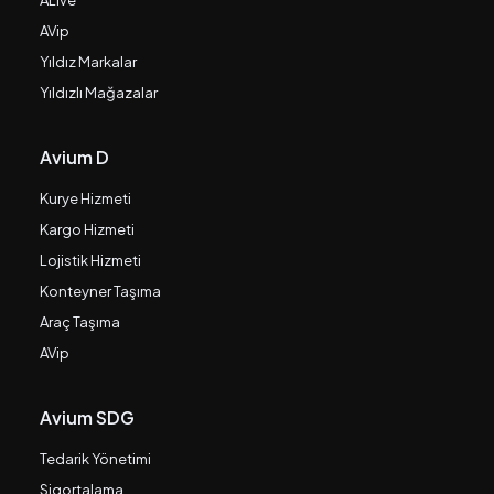
ALive
AVip
Yıldız Markalar
Yıldızlı Mağazalar
Avium D
Kurye Hizmeti
Kargo Hizmeti
Lojistik Hizmeti
Konteyner Taşıma
Araç Taşıma
AVip
Avium SDG
Tedarik Yönetimi
Sigortalama