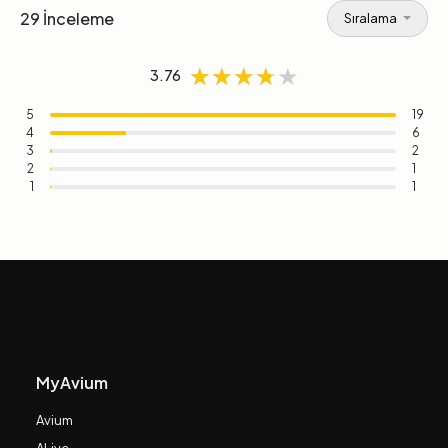
29 İnceleme
Sıralama
★★★★★
★★★★★
★★★★★
3.76
5
19
4
6
3
2
2
1
1
1
MyAvium
Avium