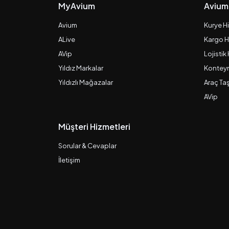
MyAvium
Avium
Avium
Kurye H
ALive
Kargo H
AVip
Lojistik
Yıldız Markalar
Konteyn
Yıldızlı Mağazalar
Araç Ta
AVip
Müşteri Hizmetleri
Sorular & Cevaplar
İletişim