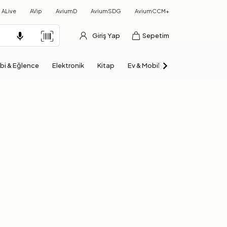
ALive
AVip
AviumD
AviumSDG
AviumCCM+
Giriş Yap
Sepetim
bi & Eğlence
Elektronik
Kitap
Ev & Mobilya
Otomobil & Mo