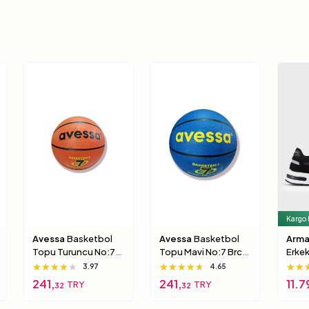
Kargo
Avessa
Basketbol
Avessa
Basketbol
Arma
Topu Turuncu No:7
Topu Mavi No:7 Brc-
Erke
Brc-7 5 Numara
7 7 Numara
Xux0
★★★★★
★★★★★
★★★★★
★★★★★
★★★★★
★★★★★
★★
★★
★★
3.97
4.65
000
241,
241,
11.7
TRY
TRY
32
32