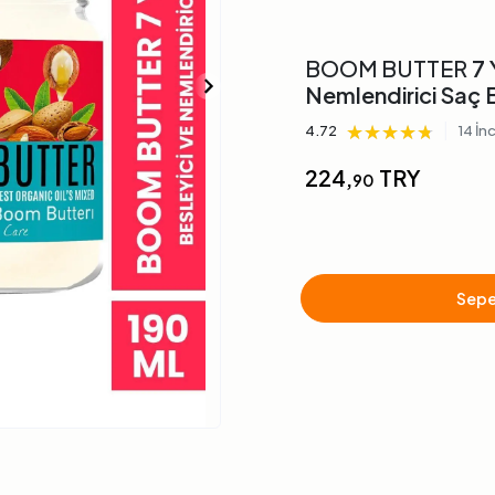
BOOM BUTTER
7 
Nemlendirici Saç 
★★★★★
★★★★★
★★★★★
|
4.72
14 İn
224,
TRY
90
Sepe