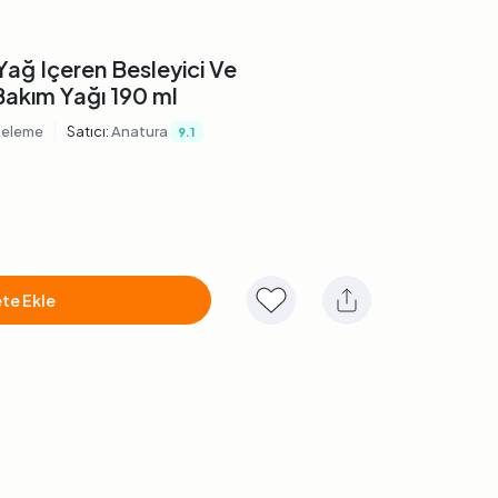
Yağ Içeren Besleyici Ve
Bakım Yağı 190 ml
|
celeme
Satıcı:
Anatura
9.1
te Ekle