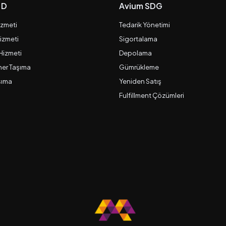
 D
Avium SDG
izmeti
Tedarik Yönetimi
izmeti
Sigortalama
 Hizmeti
Depolama
er Taşıma
Gümrükleme
şıma
Yeniden Satış
Fulfillment Çözümleri