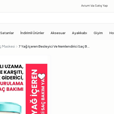
Avium'da
Satış Yap
 Satanlar
İndirimli Ürünler
Aksesuar
Ayakkabı
Giyim
Ho
ç Maskesi
7 Yağ Içeren Besleyici Ve Nemlendirici Saç Bakım Yağı 190 ml