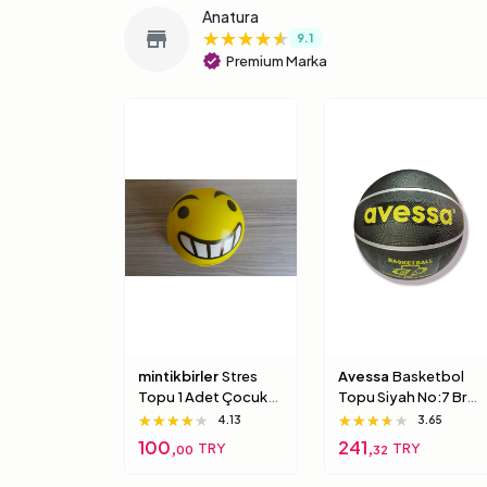
Anatura
★★★★★
★★★★★
★★★★★
store
9.1
verified
Premium Marka
mintikbirler
Stres
Avessa
Basketbol
Topu 1 Adet Çocuk
Topu Siyah No:7 Brc-
Için Yumuşak
7 7 Numara
★★★★★
★★★★★
★★★★★
★★★★★
★★★★★
★★★★★
4.13
3.65
Süngerimsi Içi Dolu
100,
241,
TRY
TRY
00
32
Top 6 Numara