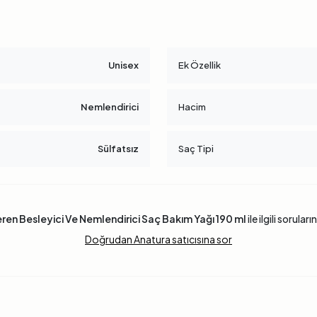
Unisex
Ek Özellik
Nemlendirici
Hacim
Sülfatsız
Saç Tipi
eren Besleyici Ve Nemlendirici Saç Bakım Yağı 190 ml
ile ilgili sorular
Doğrudan Anatura satıcısına sor