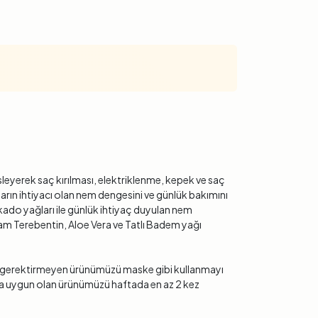
leyerek saç kırılması, elektriklenme, kepek ve saç
rın ihtiyacı olan nem dengesini ve günlük bakımını
kado yağları ile günlük ihtiyaç duyulan nem
am Terebentin, Aloe Vera ve Tatlı Badem yağı
ama gerektirmeyen ürünümüzü maske gibi kullanmayı
ıma uygun olan ürünümüzü haftada en az 2 kez