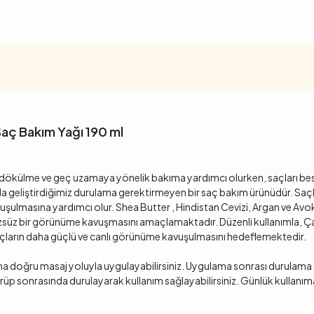
Saç Bakım Yağı 190 ml
e dökülme ve geç uzamaya yönelik bakıma yardımcı olurken, saçları bes
geliştirdiğimiz durulama gerektirmeyen bir saç bakım ürünüdür. Saçla
vuşulmasına yardımcı olur. Shea Butter , Hindistan Cevizi, Argan ve Avo
üzsüz bir görünüme kavuşmasını amaçlamaktadır. Düzenli kullanımla, Ç
e saçların daha güçlü ve canlı görünüme kavuşulmasını hedeflemektedir.
arına doğru masaj yoluyla uygulayabilirsiniz. Uygulama sonrası durul
rüp sonrasında durulayarak kullanım sağlayabilirsiniz. Günlük kullan