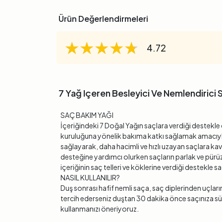
Ürün Değerlendirmeleri
★★★★★
★★★★★
★★★★★
4.72
7 Yağ Içeren Besleyici Ve Nemlendirici 
SAÇ BAKIM YAĞI
İçeriğindeki 7 Doğal Yağın saçlara verdiği destekl
kuruluğuna yönelik bakıma katkı sağlamak amacıyla 
sağlayarak, daha hacimli ve hızlı uzayan saçlara ka
desteğine yardımcı olurken saçların parlak ve pür
içeriğinin saç telleri ve köklerine verdiği destekl
NASIL KULLANILIR?
Duş sonrası hafif nemli saça, saç diplerinden uçl
tercih ederseniz duştan 30 dakika önce saçınıza sü
kullanmanızı öneriyoruz.