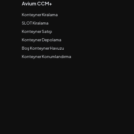
Avium CCM+
Konteyner Kiralama
SLOT Kiralama
Konteyner Satışı
Konteyner Depolama
Boş Konteyner Havuzu
Konteyner Konumlandırma