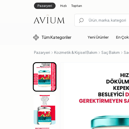
Pazaryeri
Hızlı
Toptan
Tüm
Kategoriler
Yeni Ürünler
En Çok
Pazaryeri
Kozmetik & Kişisel Bakım
Saç Bakım
Sa