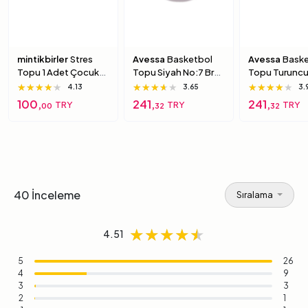
mintikbirler
Stres
Avessa
Basketbol
Avessa
Baske
Topu 1 Adet Çocuk
Topu Siyah No:7 Brc-
Topu Turuncu
Için Yumuşak
7 7 Numara
Brc-7 5 Numa
★★★★★
★★★★★
★★★★★
★★★★★
★★★★★
★★★★★
★★★★★
★★★★★
★★★★★
4.13
3.65
3.
Süngerimsi Içi Dolu
100,
241,
241,
TRY
TRY
TRY
00
32
32
Top 6 Numara
40 İnceleme
Sıralama
★★★★★
★★★★★
★★★★★
4.51
5
26
4
9
3
3
2
1