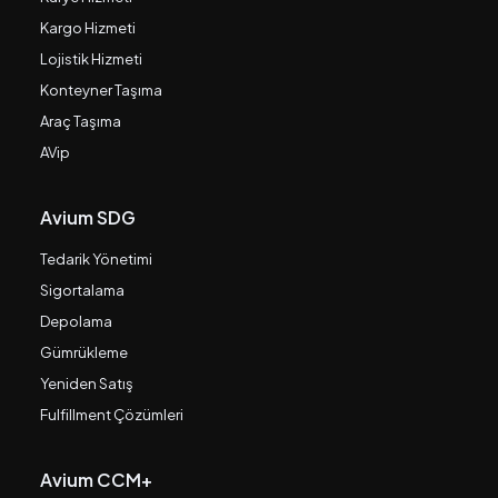
Kargo Hizmeti
Lojistik Hizmeti
Konteyner Taşıma
Araç Taşıma
AVip
Avium SDG
Tedarik Yönetimi
Sigortalama
Depolama
Gümrükleme
Yeniden Satış
Fulfillment Çözümleri
Avium CCM+