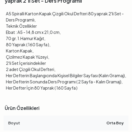
yaprak 2'li Set - Ders Programlı
A5 Spiralli Karton Kapak Çizgili Okul Defteri 80 yaprak 2'li Set -
Ders Programlı,
Teknik Özellikler
Ebat : A5 - 14,8 cm x 21,0 cm,
70 gr. 1.Hamur Kağıt,
80 Yaprak ( 160 Sayfa ),
Karton Kapak,
Çizilmez Kapak Yüzeyi,
2'li Set İçerisindekiler
2 adet Çizgili Okul Defteri,
Her Defterin Başlangıcında Kişisel Bilgiler Sayfası (Kalın Gramaj),
Her Defterin Sonunda Ders Programı ( 2 Sayfa - Kalın Gramaj),
Her Defter İçin 80 Yaprak ( 160 Sayfa )
Ürün Özellikleri
Boyut
Orta Boy