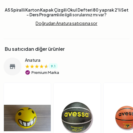
A5 Spiralli Karton Kapak Çizgili Okul Defteri 80 yaprak 2'li Set
- Ders Programlı
ile ilgili sorularınız mı var?
Doğrudan Anatura satıcısına sor
Bu satıcıdan diğer ürünler
Anatura
★★★★★
★★★★★
★★★★★
store
9.1
verified
Premium Marka