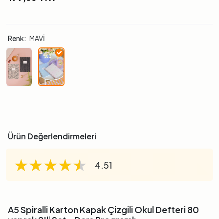
Renk:
MAVİ
Ürün Değerlendirmeleri
★★★★★
★★★★★
★★★★★
4.51
A5 Spiralli Karton Kapak Çizgili Okul Defteri 80