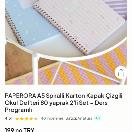
PAPERORA
A5 Spiralli Karton Kapak Çizgili
Okul Defteri 80 yaprak 2'li Set - Ders
Programlı
★★★★★
★★★★★
★★★★★
4.51
40 İnceleme
Satıcı:
Anatura
9.1
199,
TRY
00