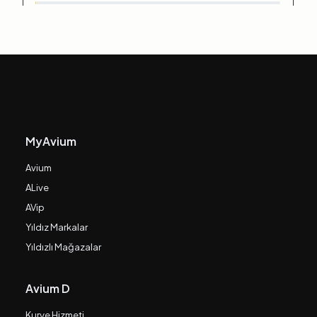
1
1
MyAvium
Avium
ALive
AVip
Yıldız Markalar
Yıldızlı Mağazalar
Avium D
Kurye Hizmeti