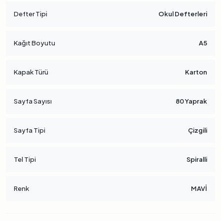
Defter Tipi
Okul Defterleri
Kağıt Boyutu
A5
Kapak Türü
Karton
Sayfa Sayısı
80 Yaprak
Sayfa Tipi
Çizgili
Tel Tipi
Spiralli
Renk
MAVİ