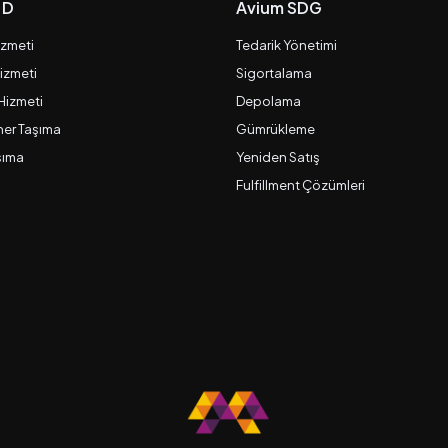
 D
Avium SDG
izmeti
Tedarik Yönetimi
izmeti
Sigortalama
 Hizmeti
Depolama
er Taşıma
Gümrükleme
şıma
Yeniden Satış
Fulfillment Çözümleri