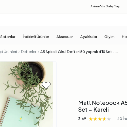
Avium'da
Satış Yap
 Satanlar
İndirimli Ürünler
Aksesuar
Ayakkabı
Giyim
Ho
ıt Ürünleri
Defterler
A5 Spiralli Okul Defteri 80 yaprak 4'lü Set - Kareli
Matt Notebook
A5
Set - Kareli
★★★★★
★★★★★
★★★★★
|
3.69
40 İn