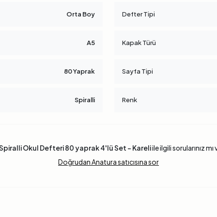
Orta Boy
Defter Tipi
A5
Kapak Türü
80 Yaprak
Sayfa Tipi
Spiralli
Renk
Spiralli Okul Defteri 80 yaprak 4'lü Set - Kareli
ile ilgili sorularınız mı
Doğrudan Anatura satıcısına sor