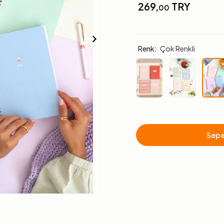
269,
TRY
00
Renk:
Çok Renkli
Sepe