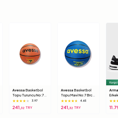
Kargo
Avessa
Basketbol
Avessa
Basketbol
Arma
Topu Turuncu No:7
Topu Mavi No:7 Brc-
Erke
Brc-7 5 Numara
7 7 Numara
Xux0
★★★★★
★★★★★
★★★★★
★★★★★
★★★★★
★★★★★
★★
★★
★★
3.97
4.65
000
241,
241,
11.7
TRY
TRY
32
32