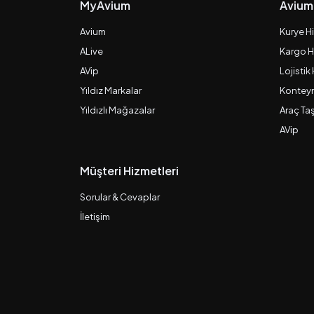
MyAvium
Avium
Avium
Kurye H
ALive
Kargo H
AVip
Lojistik
Yıldız Markalar
Konteyn
Yıldızlı Mağazalar
Araç Ta
AVip
Müşteri Hizmetleri
Sorular & Cevaplar
İletişim