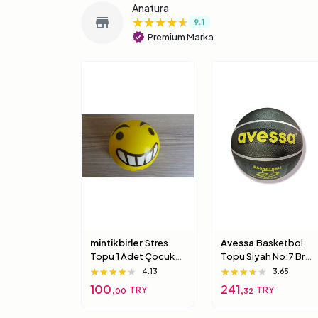
Anatura
★★★★★
★★★★★
★★★★★
store
9.1
verified
Premium Marka
mintikbirler
Stres
Avessa
Basketbol
Topu 1 Adet Çocuk
Topu Siyah No:7 Brc-
Için Yumuşak
7 7 Numara
★★★★★
★★★★★
★★★★★
★★★★★
★★★★★
★★★★★
4.13
3.65
Süngerimsi Içi Dolu
100,
241,
TRY
TRY
00
32
Top 6 Numara