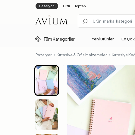
Pazaryeri
Hızlı
Toptan
Tüm
Kategoriler
Yeni Ürünler
En Çok
Pazaryeri
Kırtasiye & Ofis Malzemeleri
Kırtasiye Kağ