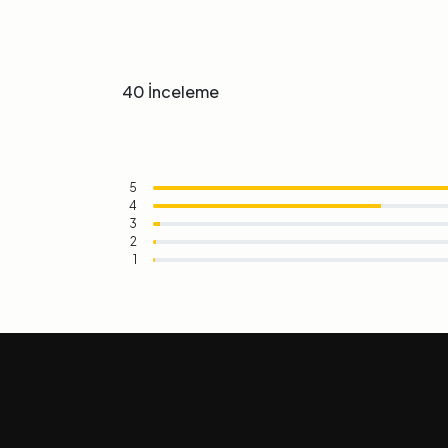
40 İnceleme
5
4
3
2
1