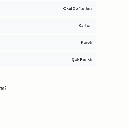
Okul Defterleri
Karton
Kareli
Çok Renkli
 var?