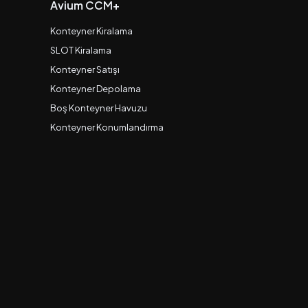
Avium CCM+
Konteyner Kiralama
SLOT Kiralama
Konteyner Satışı
Konteyner Depolama
Boş Konteyner Havuzu
Konteyner Konumlandırma