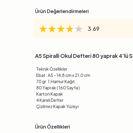
Ürün Değerlendirmeleri
★★★★★
★★★★★
★★★★★
3.69
A5 Spiralli Okul Defteri 80 yaprak 4'lü S
Teknik Özellikler
Ebat : A5 - 14,8 cm x 21,0 cm
70 gr. 1.Hamur Kağıt
80 Yaprak ( 160 Sayfa )
Karton Kapak
4 Kareli Defter
Çizilmez Kapak Yüzeyi
Ürün Özellikleri