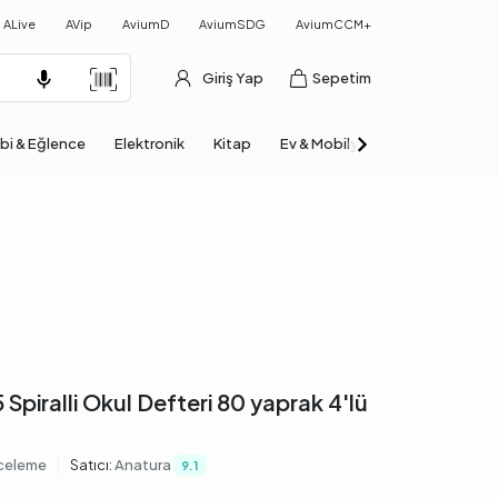
ALive
AVip
AviumD
AviumSDG
AviumCCM+
Giriş Yap
Sepetim
bi & Eğlence
Elektronik
Kitap
Ev & Mobilya
Otomobil & Mo
 Spiralli Okul Defteri 80 yaprak 4'lü
|
celeme
Satıcı:
Anatura
9.1