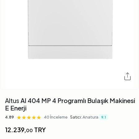
Altus
Al 404 MP 4 Programlı Bulaşık Makinesi
E Enerji
★★★★★
★★★★★
★★★★★
4.89
40 İnceleme
Satıcı:
Anatura
9.1
12.239,
TRY
00