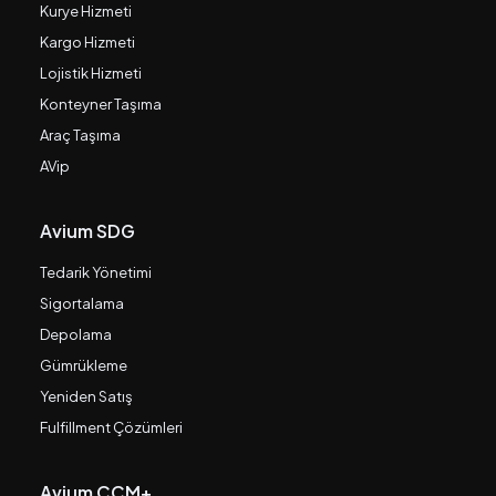
Kurye Hizmeti
Kargo Hizmeti
Lojistik Hizmeti
Konteyner Taşıma
Araç Taşıma
AVip
Avium SDG
Tedarik Yönetimi
Sigortalama
Depolama
Gümrükleme
Yeniden Satış
Fulfillment Çözümleri
Avium CCM+