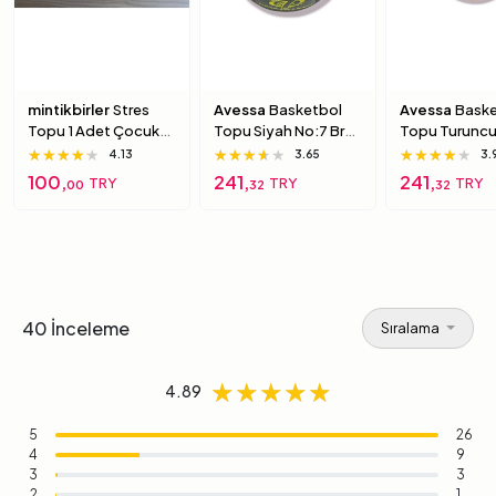
mintikbirler
Stres
Avessa
Basketbol
Avessa
Baske
Topu 1 Adet Çocuk
Topu Siyah No:7 Brc-
Topu Turuncu
Için Yumuşak
7 7 Numara
Brc-7 5 Numa
★★★★★
★★★★★
★★★★★
★★★★★
★★★★★
★★★★★
★★★★★
★★★★★
★★★★★
4.13
3.65
3.
Süngerimsi Içi Dolu
100,
241,
241,
TRY
TRY
TRY
00
32
32
Top 6 Numara
40 İnceleme
Sıralama
★★★★★
★★★★★
★★★★★
4.89
5
26
4
9
3
3
2
1