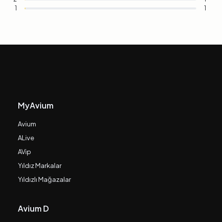
1
1
MyAvium
Avium
ALive
AVip
Yıldız Markalar
Yıldızlı Mağazalar
Avium D