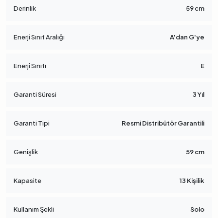
Derinlik
59 cm
Enerji Sınıf Aralığı
A'dan G'ye
Enerji Sınıfı
E
Garanti Süresi
3 Yıl
Garanti Tipi
Resmi Distribütör Garantili
Genişlik
59 cm
Kapasite
13 Kişilik
Kullanım Şekli
Solo