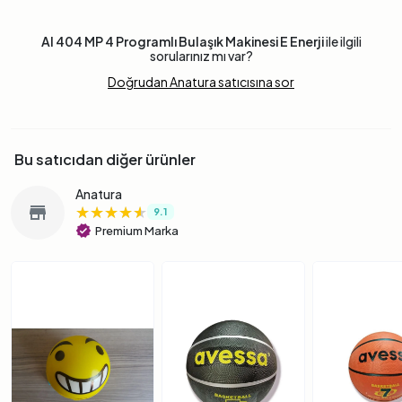
Al 404 MP 4 Programlı Bulaşık Makinesi E Enerji
ile ilgili
sorularınız mı var?
Doğrudan Anatura satıcısına sor
Bu satıcıdan diğer ürünler
Anatura
★★★★★
★★★★★
★★★★★
store
9.1
verified
Premium Marka