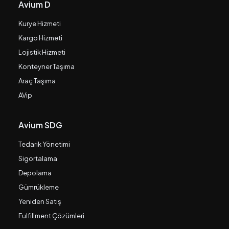
Avium D
Kurye Hizmeti
Kargo Hizmeti
Lojistik Hizmeti
Konteyner Taşıma
Araç Taşıma
AVip
Avium SDG
Tedarik Yönetimi
Sigortalama
Depolama
Gümrükleme
Yeniden Satış
Fulfillment Çözümleri