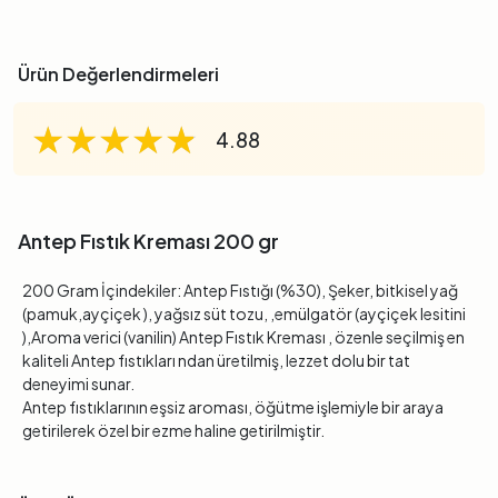
Ürün Değerlendirmeleri
★★★★★
★★★★★
★★★★★
4.88
Antep Fıstık Kreması 200 gr
200 Gram İçindekiler: Antep Fıstığı (%30), Şeker, bitkisel yağ
(pamuk,ayçiçek ), yağsız süt tozu, ,emülgatör (ayçiçek lesitini
),Aroma verici (vanilin) Antep Fıstık Kreması , özenle seçilmiş en
kaliteli Antep fıstıkları ndan üretilmiş, lezzet dolu bir tat
deneyimi sunar.
Antep fıstıklarının eşsiz aroması, öğütme işlemiyle bir araya
getirilerek özel bir ezme haline getirilmiştir.