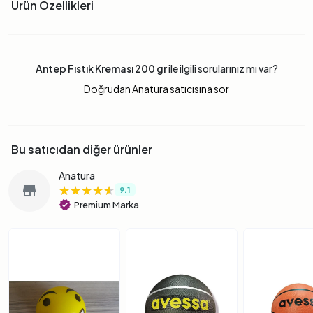
Ürün Özellikleri
Antep Fıstık Kreması 200 gr
ile ilgili sorularınız mı var?
Doğrudan Anatura satıcısına sor
Bu satıcıdan diğer ürünler
Anatura
★★★★★
★★★★★
★★★★★
store
9.1
verified
Premium Marka