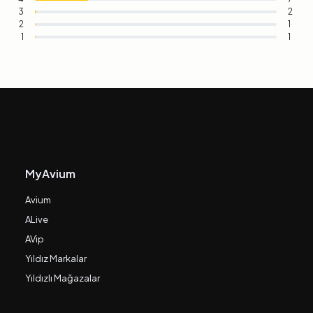
3
2
2
1
1
1
MyAvium
Avium
ALive
AVip
Yıldız Markalar
Yıldızlı Mağazalar