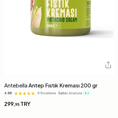
Antebella
Antep Fıstık Kreması 200 gr
★★★★★
★★★★★
★★★★★
4.88
31 İnceleme
Satıcı:
Anatura
9.1
299,
TRY
95