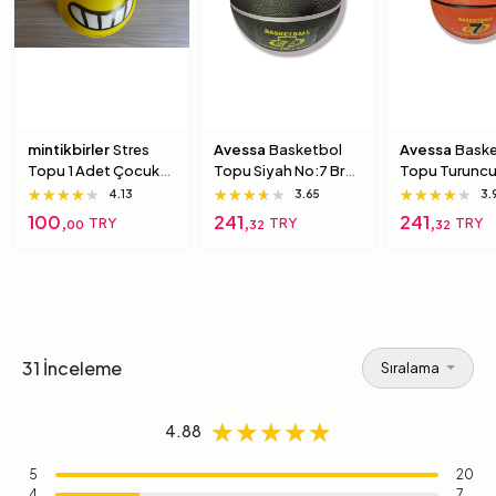
mintikbirler
Stres
Avessa
Basketbol
Avessa
Baske
Topu 1 Adet Çocuk
Topu Siyah No:7 Brc-
Topu Turuncu
Için Yumuşak
7 7 Numara
Brc-7 5 Numa
★★★★★
★★★★★
★★★★★
★★★★★
★★★★★
★★★★★
★★★★★
★★★★★
★★★★★
4.13
3.65
3.
Süngerimsi Içi Dolu
100,
241,
241,
TRY
TRY
TRY
00
32
32
Top 6 Numara
31 İnceleme
Sıralama
★★★★★
★★★★★
★★★★★
4.88
5
20
4
7