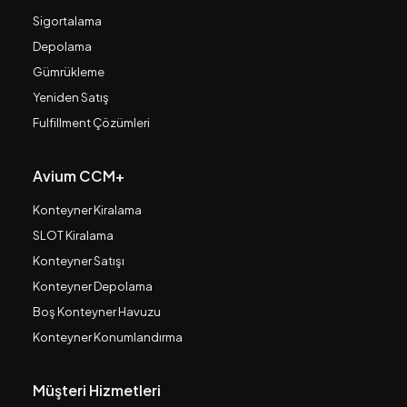
Sigortalama
Depolama
Gümrükleme
Yeniden Satış
Fulfillment Çözümleri
Avium CCM+
Konteyner Kiralama
SLOT Kiralama
Konteyner Satışı
Konteyner Depolama
Boş Konteyner Havuzu
Konteyner Konumlandırma
Müşteri Hizmetleri