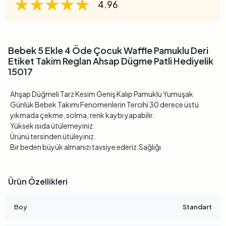
★★★★★
★★★★★
★★★★★
4.96
Bebek 5 Ekle 4 Öde Çocuk Waffle Pamuklu Deri
Etiket Takim Reglan Ahsap Dügme Patli Hediyelik
15017
Ahşap Düğmeli Tarz Kesim Geniş Kalıp Pamuklu Yumuşak
Günlük Bebek Takımı Fenomenlerin Tercihi 30 derece üstü
yıkmada çekme, solma, renk kaybı yapabilir.
Yüksek ısıda ütülemeyiniz.
Ürünü tersinden ütüleyiniz.
Bir beden büyük almanızı tavsiye ederiz.Sağlığı
Ürün Özellikleri
Boy
Standart