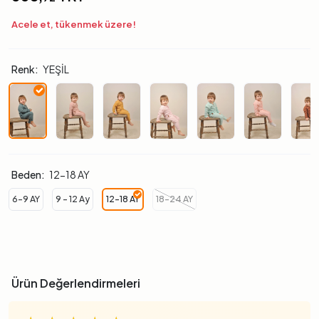
Acele et, tükenmek üzere!
Renk:
YEŞİL
Beden:
12-18 AY
6-9 AY
9 - 12 Ay
12-18 AY
18-24 AY
Ürün Değerlendirmeleri