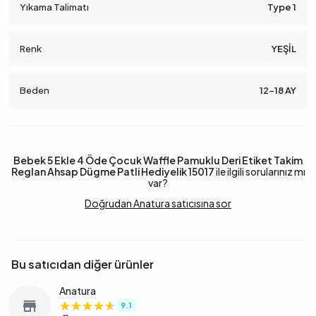
Yıkama Talimatı
Type 1
Renk
YEŞİL
Beden
12-18 AY
Bebek 5 Ekle 4 Öde Çocuk Waffle Pamuklu Deri Etiket Takim
Reglan Ahsap Dügme Patli Hediyelik 15017
ile ilgili sorularınız mı
var?
Doğrudan Anatura satıcısına sor
Bu satıcıdan diğer ürünler
Anatura
★★★★★
★★★★★
★★★★★
store
9.1