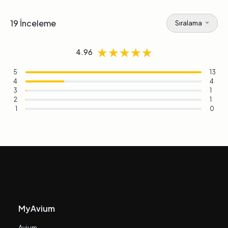
19 İnceleme
Sıralama
★★★★★
★★★★★
★★★★★
4.96
5
13
4
4
3
1
2
1
1
0
MyAvium
Avium