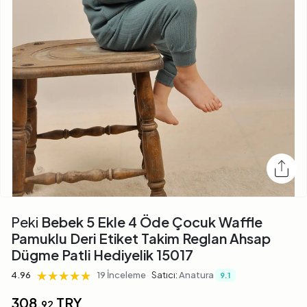
Peki
Bebek 5 Ekle 4 Öde Çocuk Waffle
Pamuklu Deri Etiket Takim Reglan Ahsap
Dügme Patli Hediyelik 15017
★★★★★
★★★★★
★★★★★
4.96
19 İnceleme
Satıcı:
Anatura
9.1
308,
TRY
92