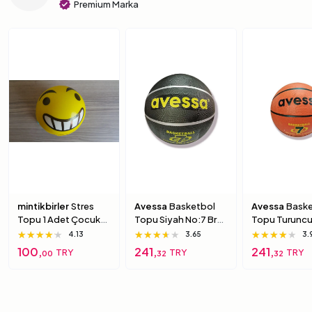
verified
Premium Marka
mintikbirler
Stres
Avessa
Basketbol
Avessa
Baske
Topu 1 Adet Çocuk
Topu Siyah No:7 Brc-
Topu Turuncu
Için Yumuşak
7 7 Numara
Brc-7 5 Numa
★★★★★
★★★★★
★★★★★
★★★★★
★★★★★
★★★★★
★★★★★
★★★★★
★★★★★
4.13
3.65
3.
Süngerimsi Içi Dolu
100,
241,
241,
TRY
TRY
TRY
00
32
32
Top 6 Numara