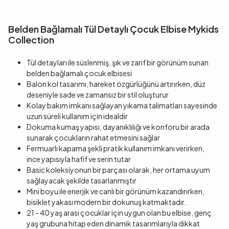
Belden Bağlamalı Tül Detaylı Çocuk Elbise Mykids
Collection
Tül detayları ile süslenmiş, şık ve zarif bir görünüm sunan
belden bağlamalı çocuk elbisesi
Balon kol tasarımı, hareket özgürlüğünü artırırken, düz
deseniyle sade ve zamansız bir stil oluşturur
Kolay bakım imkanı sağlayan yıkama talimatları sayesinde
uzun süreli kullanım için idealdir
Dokuma kumaş yapısı, dayanıklılığı ve konforu bir arada
sunarak çocukların rahat etmesini sağlar
Fermuarlı kapama şekli pratik kullanım imkanı verirken,
ince yapısıyla hafif ve serin tutar
Basic koleksiyonun bir parçası olarak, her ortama uyum
sağlayacak şekilde tasarlanmıştır
Mini boyu ile enerjik ve canlı bir görünüm kazandırırken,
bisiklet yakası modern bir dokunuş katmaktadır.
21 - 40 yaş arası çocuklar için uygun olan bu elbise, genç
yaş grubuna hitap eden dinamik tasarımlarıyla dikkat