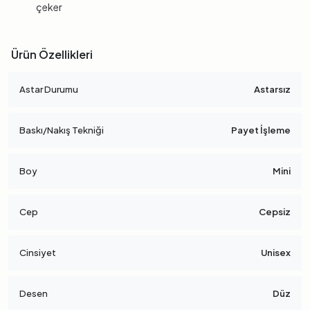
çeker
Ürün Özellikleri
Astar Durumu
Astarsız
Baskı/Nakış Tekniği
Payet İşleme
Boy
Mini
Cep
Cepsiz
Cinsiyet
Unisex
Desen
Düz