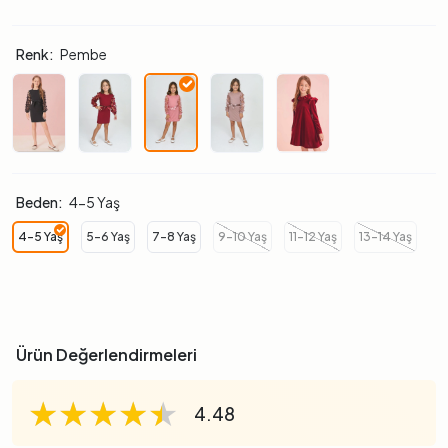
Renk:
Pembe
Beden:
4-5 Yaş
4-5 Yaş
5-6 Yaş
7-8 Yaş
9-10 Yaş
11-12 Yaş
13-14 Yaş
Ürün Değerlendirmeleri
★★★★★
★★★★★
★★★★★
4.48