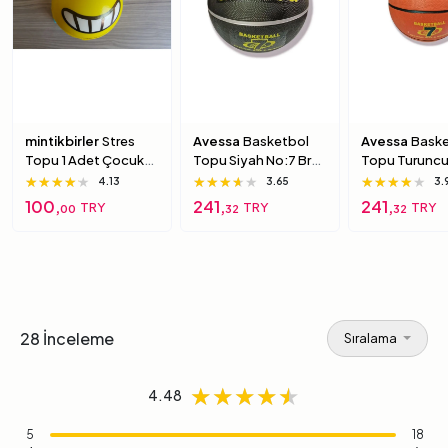
mintikbirler
Stres
Avessa
Basketbol
Avessa
Baske
Topu 1 Adet Çocuk
Topu Siyah No:7 Brc-
Topu Turuncu
Için Yumuşak
7 7 Numara
Brc-7 5 Numa
★★★★★
★★★★★
★★★★★
★★★★★
★★★★★
★★★★★
★★★★★
★★★★★
★★★★★
4.13
3.65
3.
Süngerimsi Içi Dolu
100,
241,
241,
TRY
TRY
TRY
00
32
32
Top 6 Numara
28 İnceleme
Sıralama
★★★★★
★★★★★
★★★★★
4.48
5
18