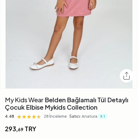
My Kids Wear
Belden Bağlamalı Tül Detaylı
Çocuk Elbise Mykids Collection
★★★★★
★★★★★
★★★★★
4.48
28 İnceleme
Satıcı:
Anatura
9.1
293,
TRY
69