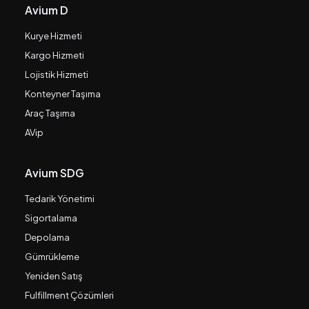
Avium D
Kurye Hizmeti
Kargo Hizmeti
Lojistik Hizmeti
Konteyner Taşıma
Araç Taşıma
AVip
Avium SDG
Tedarik Yönetimi
Sigortalama
Depolama
Gümrükleme
Yeniden Satış
Fulfillment Çözümleri