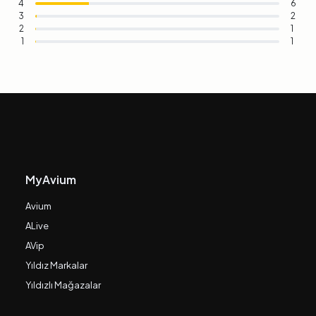
4
6
3
2
2
1
1
1
MyAvium
Avium
ALive
AVip
Yıldız Markalar
Yıldızlı Mağazalar