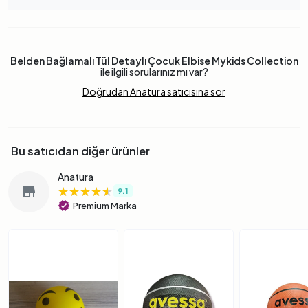
Belden Bağlamalı Tül Detaylı Çocuk Elbise Mykids Collection
ile ilgili sorularınız mı var?
Doğrudan Anatura satıcısına sor
Bu satıcıdan diğer ürünler
Anatura
★★★★★
★★★★★
★★★★★
store
9.1
verified
Premium Marka