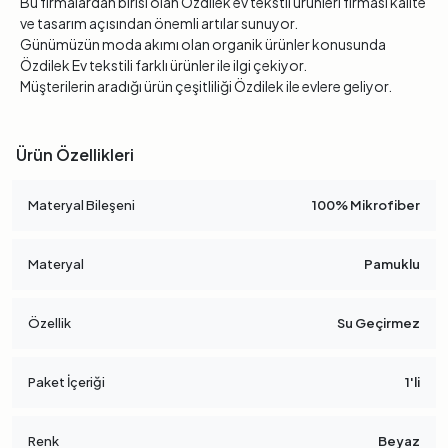
Bu firmalardan birisi olan Özdilek ev tekstil ürünleri firması kalite
ve tasarım açısından önemli artılar sunuyor.
Günümüzün moda akımı olan organik ürünler konusunda
Özdilek Ev tekstili farklı ürünler ile ilgi çekiyor.
Müşterilerin aradığı ürün çeşitliliği Özdilek ile evlere geliyor.
Ürün Özellikleri
Materyal Bileşeni
100% Mikrofiber
Materyal
Pamuklu
Özellik
Su Geçirmez
Paket İçeriği
1'li
Renk
Beyaz