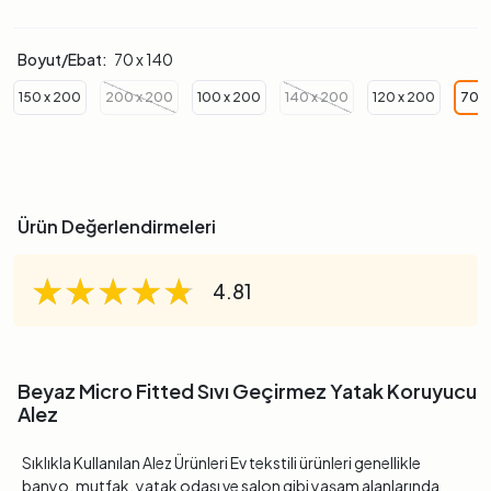
Boyut/Ebat:
70 x 140
150 x 200
200 x 200
100 x 200
140 x 200
120 x 200
70 x
Ürün Değerlendirmeleri
★★★★★
★★★★★
★★★★★
4.81
Beyaz Micro Fitted Sıvı Geçirmez Yatak Koruyucu
Alez
Sıklıkla Kullanılan Alez Ürünleri Ev tekstili ürünleri genellikle
banyo, mutfak, yatak odası ve salon gibi yaşam alanlarında