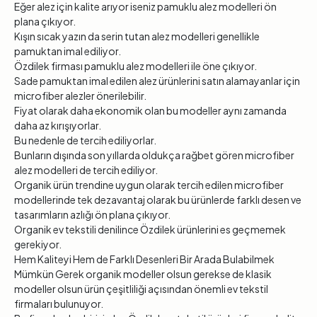
Eğer alez için kalite arıyor iseniz pamuklu alez modelleri ön
plana çıkıyor.
Kışın sıcak yazın da serin tutan alez modelleri genellikle
pamuktan imal ediliyor.
Özdilek firması pamuklu alez modelleri ile öne çıkıyor.
Sade pamuktan imal edilen alez ürünlerini satın alamayanlar için
microfiber alezler önerilebilir.
Fiyat olarak daha ekonomik olan bu modeller aynı zamanda
daha az kırışıyorlar.
Bu nedenle de tercih ediliyorlar.
Bunların dışında son yıllarda oldukça rağbet gören microfiber
alez modelleri de tercih ediliyor.
Organik ürün trendine uygun olarak tercih edilen microfiber
modellerinde tek dezavantaj olarak bu ürünlerde farklı desen ve
tasarımların azlığı ön plana çıkıyor.
Organik ev tekstili denilince Özdilek ürünlerini es geçmemek
gerekiyor.
Hem Kaliteyi Hem de Farklı Desenleri Bir Arada Bulabilmek
Mümkün Gerek organik modeller olsun gerekse de klasik
modeller olsun ürün çeşitliliği açısından önemli ev tekstil
firmaları bulunuyor.