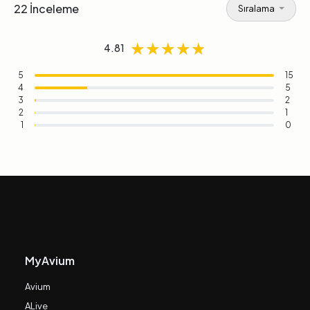
22 İnceleme
Sıralama
★★★★★
★★★★★
★★★★★
4.81
5
15
4
5
3
2
2
1
1
0
MyAvium
Avium
ALive