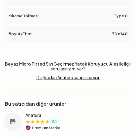
Yıkama Talimatı
Type 0
Boyut/Ebat
70 x 140
Beyaz Micro Fitted Sıvı Geçirmez Yatak Koruyucu Alez
ile ilgili
sorularınız mı var?
Doğrudan Anatura satıcısına sor
Bu satıcıdan diğer ürünler
Anatura
★★★★★
★★★★★
★★★★★
store
9.1
verified
Premium Marka