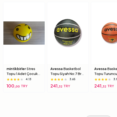
mintikbirler
Stres
Avessa
Basketbol
Avessa
Baske
Topu 1 Adet Çocuk
Topu Siyah No:7 Brc-
Topu Turuncu
Için Yumuşak
7 7 Numara
Brc-7 5 Numa
★★★★★
★★★★★
★★★★★
★★★★★
★★★★★
★★★★★
★★★★★
★★★★★
★★★★★
4.13
3.65
3.
Süngerimsi Içi Dolu
100,
241,
241,
TRY
TRY
TRY
00
32
32
Top 6 Numara