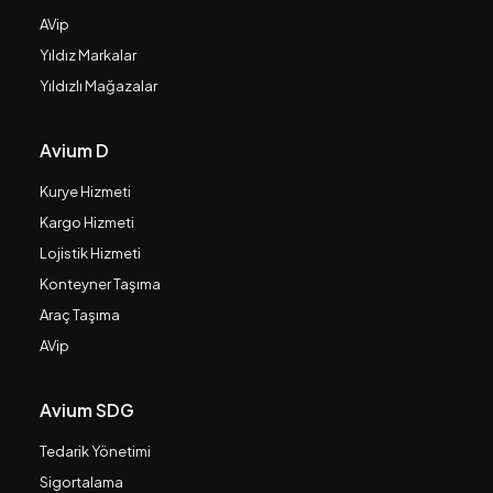
AVip
Yıldız Markalar
Yıldızlı Mağazalar
Avium D
Kurye Hizmeti
Kargo Hizmeti
Lojistik Hizmeti
Konteyner Taşıma
Araç Taşıma
AVip
Avium SDG
Tedarik Yönetimi
Sigortalama