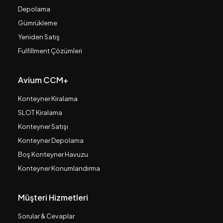
Depolama
Gümrükleme
Yeniden Satış
Fulfillment Çözümleri
Avium CCM+
Konteyner Kiralama
SLOT Kiralama
Konteyner Satışı
Konteyner Depolama
Boş Konteyner Havuzu
Konteyner Konumlandırma
Müşteri Hizmetleri
Sorular & Cevaplar