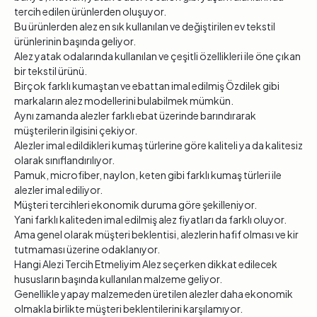
tercih edilen ürünlerden oluşuyor.
Bu ürünlerden alez en sık kullanılan ve değiştirilen ev tekstil
ürünlerinin başında geliyor.
Alez yatak odalarında kullanılan ve çeşitli özellikleri ile öne çıkan
bir tekstil ürünü.
Birçok farklı kumaştan ve ebattan imal edilmiş Özdilek gibi
markaların alez modellerini bulabilmek mümkün.
Aynı zamanda alezler farklı ebat üzerinde barındırarak
müşterilerin ilgisini çekiyor.
Alezler imal edildikleri kumaş türlerine göre kaliteli ya da kalitesiz
olarak sınıflandırılıyor.
Pamuk, microfiber, naylon, keten gibi farklı kumaş türleri ile
alezler imal ediliyor.
Müşteri tercihleri ekonomik duruma göre şekilleniyor.
Yani farklı kaliteden imal edilmiş alez fiyatları da farklı oluyor.
Ama genel olarak müşteri beklentisi, alezlerin hafif olması ve kir
tutmaması üzerine odaklanıyor.
Hangi Alezi Tercih Etmeliyim Alez seçerken dikkat edilecek
hususların başında kullanılan malzeme geliyor.
Genellikle yapay malzemeden üretilen alezler daha ekonomik
olmakla birlikte müşteri beklentilerini karşılamıyor.