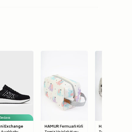
 Bedava
ni Exchange
HAMUR
Fermuarlı Kirli
HAMUR
Fermuarlı K
k Ayakkabı
Temiz Ve Islak Kuru
Temiz Ve Islak Kur