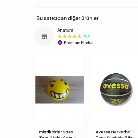
Bu satıcıdan diğer ürünler
Anatura
★★★★★
★★★★★
★★★★★
store
9.1
verified
Premium Marka
mintikbirler
Stres
Avessa
Basketbol
Topu 1 Adet Çocuk
Topu Siyah No:7 Brc-