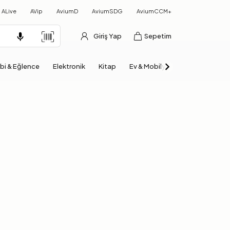
ALive
AVip
AviumD
AviumSDG
AviumCCM+
Giriş Yap
Sepetim
bi & Eğlence
Elektronik
Kitap
Ev & Mobilya
Otomobil & Mo