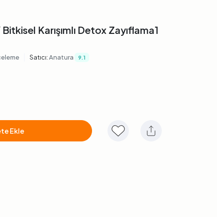
Y
Bitkisel Karışımlı Detox Zayıflama1
|
celeme
Satıcı:
Anatura
9.1
te Ekle