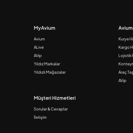
MyAvium
Avium
Avium
Kurye H
ALive
Kargo H
AVip
Lojistik
Yıldız Markalar
Konteyn
Yıldızlı Mağazalar
Araç Ta
AVip
Müşteri Hizmetleri
Sorular & Cevaplar
İletişim