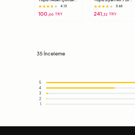
Için Yumuşak
7 7 Numara
★★★★★
★★★★★
★★★★★
★★★★★
★★★★★
★★★★★
4.13
3.65
Süngerimsi Içi Dolu
100,
241,
TRY
TRY
00
32
Top 6 Numara
35 İnceleme
5
4
3
2
1