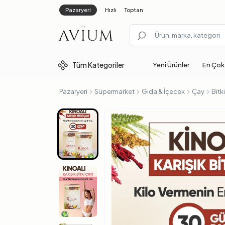
Pazaryeri
Hızlı
Toptan
Tüm
Kategoriler
Yeni Ürünler
En Çok
Pazaryeri
Süpermarket
Gıda & İçecek
Çay
Bitk