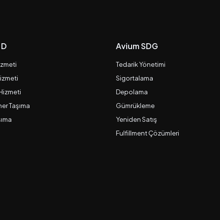
 D
Avium SDG
izmeti
Tedarik Yönetimi
izmeti
Sigortalama
 Hizmeti
Depolama
er Taşıma
Gümrükleme
şıma
Yeniden Satış
Fulfillment Çözümleri