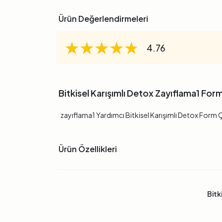
Ürün Değerlendirmeleri
★★★★★
★★★★★
★★★★★
4.76
Bitkisel Karışımlı Detox Zayıflama1 Form
zayıflama1 Yardımcı Bitkisel Karışımlı Detox Form Ça
Ürün Özellikleri
Bitk