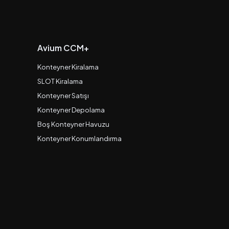
Avium CCM+
Konteyner Kiralama
SLOT Kiralama
Konteyner Satışı
Konteyner Depolama
Boş Konteyner Havuzu
Konteyner Konumlandırma