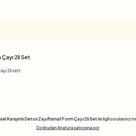
 Çayı 2li Set
yı 2li sett
isel Karışımlı Detox Zayıflama1 Form Çayı 2li Set
ile ilgili sorularınız m
Doğrudan Anatura satıcısına sor