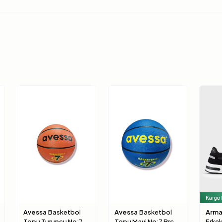
Kargo
Avessa
Basketbol
Avessa
Basketbol
Arma
Topu Turuncu No:7
Topu Mavi No:7 Brc-
Erke