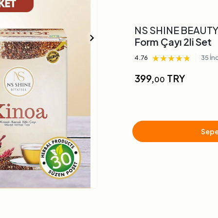
NS SHINE BEAUT
Form Çayı 2li Set
★★★★★
★★★★★
★★★★★
|
4.76
35 İn
399,
TRY
00
Sepe