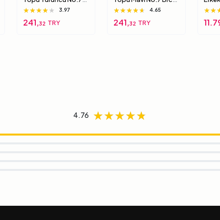
Brc-7 5 Numara
7 7 Numara
Xux0
★★★★★
★★★★★
★★★★★
★★★★★
★★★★★
★★★★★
★★
★★
★★
3.97
4.65
000
241,
241,
11.7
TRY
TRY
32
32
★★★★★
★★★★★
★★★★★
4.76