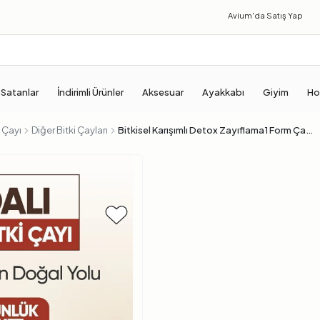
Avium'da
Satış Yap
 Satanlar
İndirimli Ürünler
Aksesuar
Ayakkabı
Giyim
Ho
i Çayı
Diğer Bitki Çayları
Bitkisel Karışımlı Detox Zayıflama1 Form Çayı 2li Set