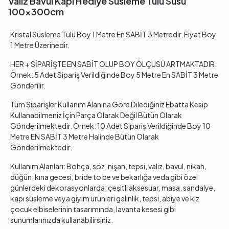
Valiz Bavul Kapı Hediye Süsleme Tülü Süsü
100x300cm
Kristal Süsleme Tülü Boy 1 Metre En SABİT 3 Metredir. Fiyat Boy
1 Metre Üzerinedir.
HER + SİPARİŞTE EN SABİT OLUP BOY ÖLÇÜSÜ ARTMAKTADIR.
Örnek: 5 Adet Sipariş Verildiğinde Boy 5 Metre En SABİT 3 Metre
Gönderilir.
Tüm Siparişler Kullanım Alanına Göre Dilediğiniz Ebatta Kesip
Kullanabilmeniz İçin Parça Olarak Değil Bütün Olarak
Gönderilmektedir. Örnek: 10 Adet Sipariş Verildiğinde Boy 10
Metre EN SABİT 3 Metre Halinde Bütün Olarak
Gönderilmektedir.
Kullanım Alanları: Bohça, söz, nişan, tepsi, valiz, bavul, nikah,
düğün, kına gecesi, bride to be ve bekarlığa veda gibi özel
günlerdeki dekorasyonlarda, çeşitli aksesuar, masa, sandalye,
kapı süsleme veya giyim ürünleri gelinlik, tepsi, abiye ve kız
çocuk elbiselerinin tasarımında, lavanta kesesi gibi
sunumlarınızda kullanabilirsiniz.