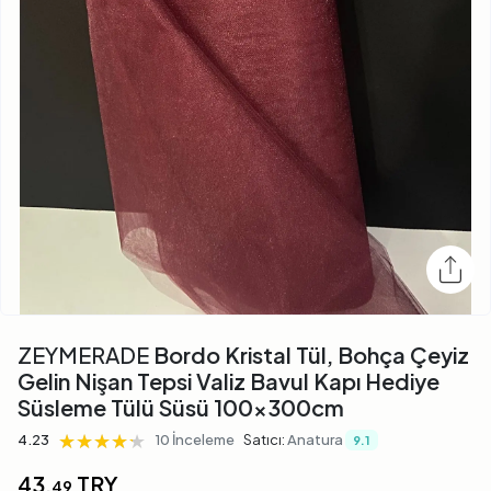
ZEYMERADE
Bordo Kristal Tül, Bohça Çeyiz
Gelin Nişan Tepsi Valiz Bavul Kapı Hediye
Süsleme Tülü Süsü 100x300cm
★★★★★
★★★★★
★★★★★
4.23
10 İnceleme
Satıcı:
Anatura
9.1
43,
TRY
49