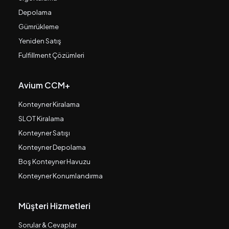
Depolama
Gümrükleme
Yeniden Satış
Fulfillment Çözümleri
Avium CCM+
Konteyner Kiralama
SLOT Kiralama
Konteyner Satışı
Konteyner Depolama
Boş Konteyner Havuzu
Konteyner Konumlandırma
Müşteri Hizmetleri
Sorular & Cevaplar