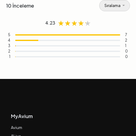
10 İnceleme
Sıralama
★★★★★
★★★★★
★★★★★
4.23
5
7
4
2
3
1
2
0
1
0
MyAvium
Avium