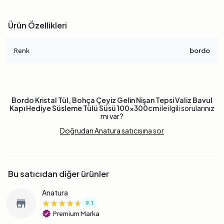
Ürün Özellikleri
Renk
bordo
Bordo Kristal Tül, Bohça Çeyiz Gelin Nişan Tepsi Valiz Bavul
Kapı Hediye Süsleme Tülü Süsü 100x300cm
ile ilgili sorularınız
mı var?
Doğrudan Anatura satıcısına sor
Bu satıcıdan diğer ürünler
Anatura
★★★★★
★★★★★
★★★★★
store
9.1
verified
Premium Marka