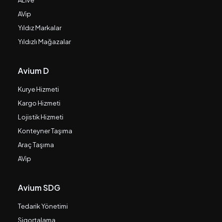
ALive
AVip
Yıldız Markalar
Yıldızlı Mağazalar
Avium D
Kurye Hizmeti
Kargo Hizmeti
Lojistik Hizmeti
Konteyner Taşıma
Araç Taşıma
AVip
Avium SDG
Tedarik Yönetimi
Sigortalama