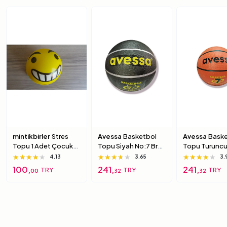
mintikbirler
Stres
Avessa
Basketbol
Avessa
Baske
Topu 1 Adet Çocuk
Topu Siyah No:7 Brc-
Topu Turuncu
Için Yumuşak
7 7 Numara
Brc-7 5 Numa
★★★★★
★★★★★
★★★★★
★★★★★
★★★★★
★★★★★
★★★★★
★★★★★
★★★★★
4.13
3.65
3.
Süngerimsi Içi Dolu
100,
241,
241,
TRY
TRY
TRY
00
32
32
Top 6 Numara