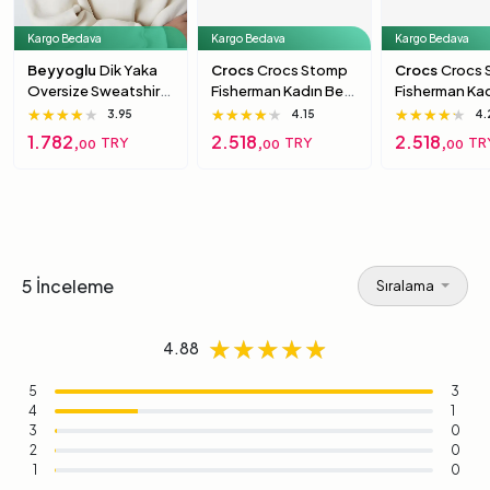
Kargo Bedava
Kargo Bedava
Kargo Bedava
Beyyoglu
Dik Yaka
Crocs
Crocs Stomp
Crocs
Crocs
Oversize Sweatshirt
Fisherman Kadın Bej
Fisherman Ka
S
Sandalet 39-40
Siyah Sandal
★★★★★
★★★★★
★★★★★
★★★★★
★★★★★
★★★★★
★★★★★
★★★★★
★★★★★
3.95
4.15
4.
40
1.782,
2.518,
2.518,
TRY
TRY
TR
00
00
00
5 İnceleme
Sıralama
★★★★★
★★★★★
★★★★★
4.88
5
3
4
1
3
0
2
0
1
0