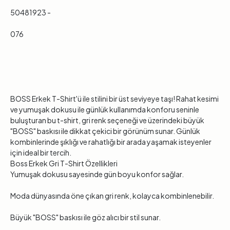
50481923 -
076
BOSS Erkek T-Shirt'ü ile stilini bir üst seviyeye taşı! Rahat kesimi
ve yumuşak dokusu ile günlük kullanımda konforu seninle
buluşturan bu t-shirt, gri renk seçeneği ve üzerindeki büyük
"BOSS" baskısı ile dikkat çekici bir görünüm sunar. Günlük
kombinlerinde şıklığı ve rahatlığı bir arada yaşamak isteyenler
için ideal bir tercih.
Boss Erkek Gri T-Shirt Özellikleri
Yumuşak dokusu sayesinde gün boyu konfor sağlar.
Moda dünyasında öne çıkan gri renk, kolayca kombinlenebilir.
Büyük "BOSS" baskısı ile göz alıcı bir stil sunar.