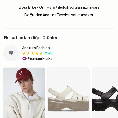
Boss Erkek Gri T-Shirt
ile ilgili sorularınız mı var?
Doğrudan Anatura Fashion satıcısına sor
Bu satıcıdan diğer ürünler
Anatura Fashion
★★★★★
★★★★★
★★★★★
store
9.34
verified
Premium Marka