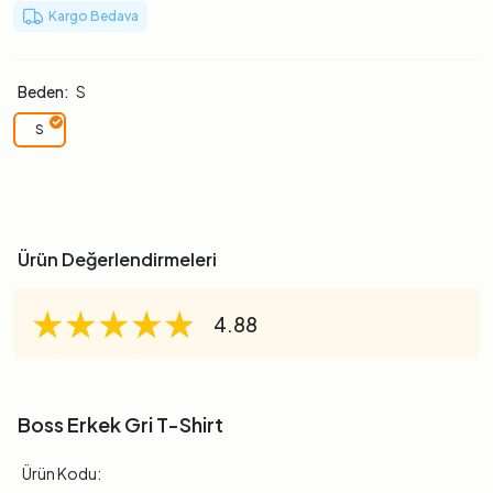
Kargo Bedava
Beden:
S
S
Ürün Değerlendirmeleri
★★★★★
★★★★★
★★★★★
4.88
Boss Erkek Gri T-Shirt
Ürün Kodu: