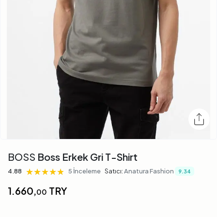
BOSS
Boss Erkek Gri T-Shirt
★★★★★
★★★★★
★★★★★
4.88
5 İnceleme
Satıcı:
Anatura Fashion
9.34
1.660,
TRY
00