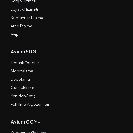
Kargo Hizmeti
Lojistik Hizmeti
Konteyner Taşıma
Araç Taşıma
AVip
Avium SDG
Tedarik Yönetimi
Sigortalama
Depolama
Gümrükleme
Yeniden Satış
Fulfillment Çözümleri
Avium CCM+
Konteyner Kiralama