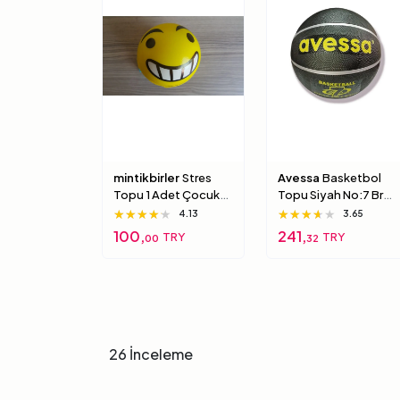
mintikbirler
Stres
Avessa
Basketbol
Topu 1 Adet Çocuk
Topu Siyah No:7 Brc-
Için Yumuşak
7 7 Numara
★★★★★
★★★★★
★★★★★
★★★★★
★★★★★
★★★★★
4.13
3.65
Süngerimsi Içi Dolu
100,
241,
TRY
TRY
00
32
Top 6 Numara
26 İnceleme