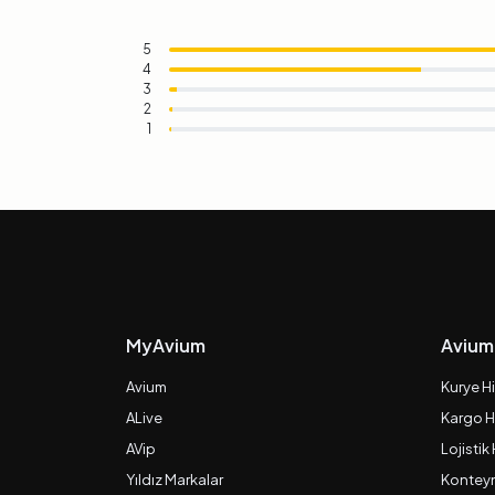
5
4
3
2
1
MyAvium
Avium
Avium
Kurye H
ALive
Kargo H
AVip
Lojistik
Yıldız Markalar
Konteyn