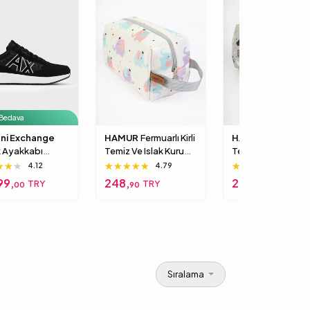
 Bedava
ni Exchange
HAMUR
Fermuarlı Kirli
HAMUR
Fermuarlı K
k Ayakkabı
Temiz Ve Islak Kuru
Temiz Ve Islak Kur
90-xv276-
Bebek Çamaşır Giysi
Bebek Çamaşır Gi
★★★
★★★
★★★
★★★★★
★★★★★
★★★★★
★★★★★
★★★★★
★★★★★
4.12
4.79
5
02
Kıyafet Çok Amaçlı
Kıyafet Çok Amaçl
99,
248,
248,
TRY
TRY
TRY
00
90
90
Makyaj Çantası
Makyaj Çantası F
Elephant Beyaz
S.Gri
Sıralama