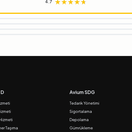
★★★★★
★★★★★
★★★★★
4.7
 D
Avium SDG
izmeti
Tedarik Yönetimi
izmeti
Sigortalama
 Hizmeti
Depolama
er Taşıma
Gümrükleme