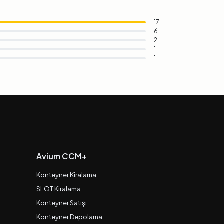
17
6
2
1
1
Avium CCM+
Konteyner Kiralama
SLOT Kiralama
Konteyner Satışı
Konteyner Depolama