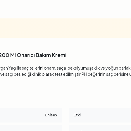
 200 Ml Onarıcı Bakım Kremi
Yağı ile saç tellerini onarır, saça ipeksi yumuşaklık ve yoğun parlaklık 
ve saçı beslediği klinik olarak test edilmiştir.PH değerinin saç deris
Unisex
Etki