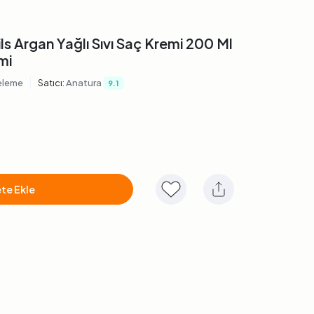
ls Argan Yağlı Sıvı Saç Kremi 200 Ml
mi
|
eleme
Satıcı:
Anatura
9.1
te Ekle