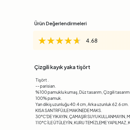
Ürün Değerlendirmeleri
★★★★★
★★★★★
★★★★★
4.68
Çizgili kayık yaka tişört
Tişört .
-- parisian.
%100 pamuklu kumaş, Düz tasarım, Çizgili tasarım, 
100% pamuk.
Yan dikiş uzunluğu 40.4 cm, Arka uzunluk 62.6 cm.
KISA SANTRFÜJLE MAKİNEDE MAKS.
30°C'DE YIKAYIN, ÇAMAŞIR SUYU KULLANMAYIN, 
110°C İLE ÜTÜLEYİN, KURU TEMİZLEME YAPILMA