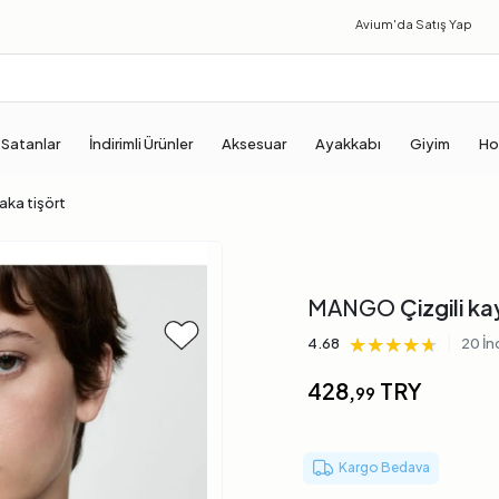
Avium'da
Satış Yap
 Satanlar
İndirimli Ürünler
Aksesuar
Ayakkabı
Giyim
Ho
yaka tişört
MANGO
Çizgili ka
★★★★★
★★★★★
★★★★★
|
4.68
20 İ
428,
TRY
99
Kargo Bedava