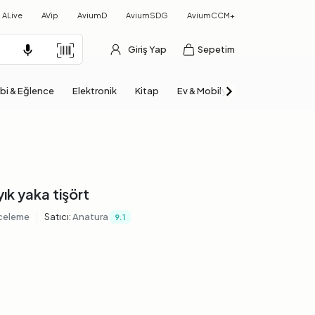
ALive
AVip
AviumD
AviumSDG
AviumCCM+
Giriş Yap
Sepetim
bi & Eğlence
Elektronik
Kitap
Ev & Mobilya
Otomobil & Mo
yık yaka tişört
|
nceleme
Satıcı:
Anatura
9.1