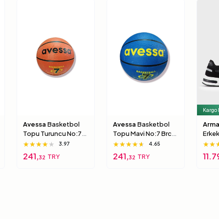
Kargo
Avessa
Basketbol
Avessa
Basketbol
Arma
Topu Turuncu No:7
Topu Mavi No:7 Brc-
Erke
Brc-7 5 Numara
7 7 Numara
Xux0
★★★★★
★★★★★
★★★★★
★★★★★
★★★★★
★★★★★
★★
★★
★★
3.97
4.65
000
241,
241,
11.7
TRY
TRY
32
32