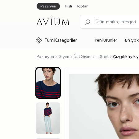
Pazaryeri
Hızlı
Toptan
Tüm
Kategoriler
Yeni Ürünler
En Çok
Pazaryeri
Giyim
Üst Giyim
T-Shirt
Çizgili kayık 