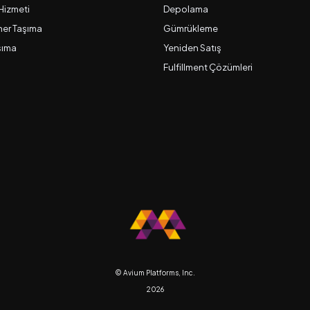
 Hizmeti
Depolama
er Taşıma
Gümrükleme
şıma
Yeniden Satış
Fulfillment Çözümleri
© Avium Platforms, Inc.
2026