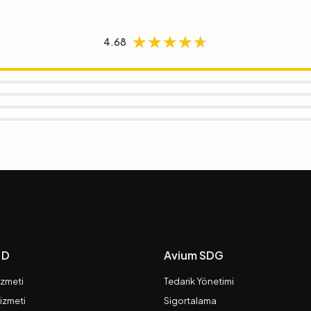
★★★★★
★★★★★
★★★★★
4.68
 D
Avium SDG
izmeti
Tedarik Yönetimi
izmeti
Sigortalama