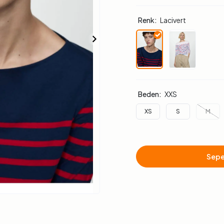
Renk:
Lacivert
Beden:
XXS
XS
S
M
Sepe