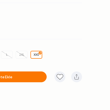
L
2XL
XXS
te Ekle