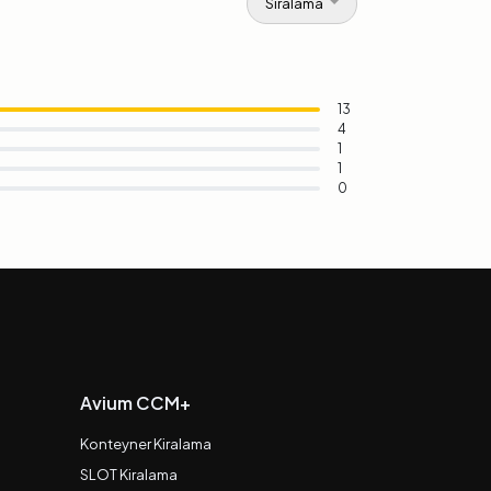
Sıralama
13
4
1
1
0
Avium CCM+
Konteyner Kiralama
SLOT Kiralama