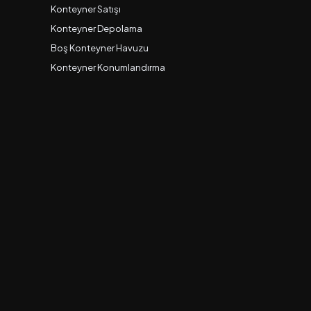
Konteyner Satışı
Konteyner Depolama
Boş Konteyner Havuzu
Konteyner Konumlandırma