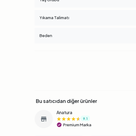
Yıkama Talimatı
Beden
Bu satıcıdan diğer ürünler
Anatura
★★★★★
★★★★★
★★★★★
store
9.1
verified
Premium Marka