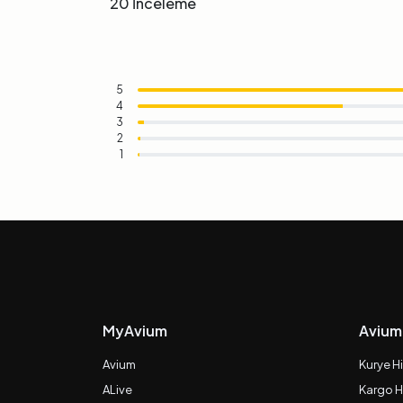
20 İnceleme
5
4
3
2
1
MyAvium
Avium
Avium
Kurye H
ALive
Kargo H