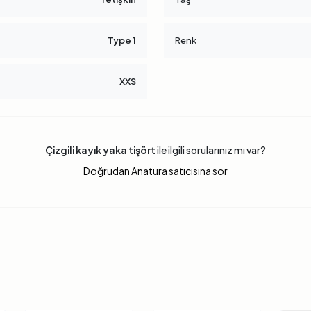
Type 1
Renk
XXS
Çizgili kayık yaka tişört
ile ilgili sorularınız mı var?
Doğrudan Anatura satıcısına sor