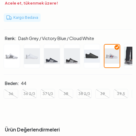
Acele et, tükenmek üzere!
Kargo Bedava
Renk:
Dash Grey / Victory Blue / Cloud White
Beden:
44
36
36 2/3
37 1/3
38
38 2/3
39
39,5
3
Ürün Değerlendirmeleri