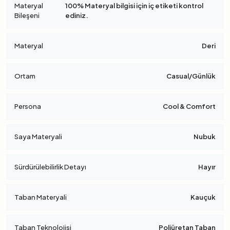
Materyal
100% Materyal bilgisi için iç etiketi kontrol
Bileşeni
ediniz.
Materyal
Deri
Ortam
Casual/Günlük
Persona
Cool & Comfort
Saya Materyali
Nubuk
Sürdürülebilirlik Detayı
Hayır
Taban Materyali
Kauçuk
Taban Teknolojisi
Poliüretan Taban