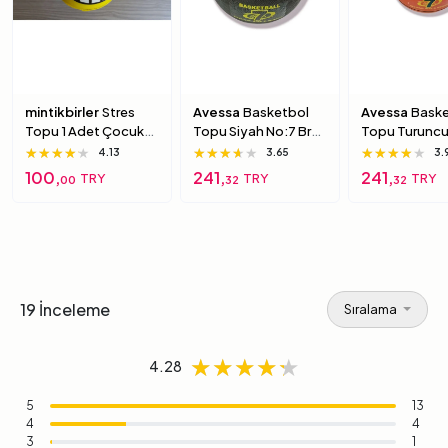
mintikbirler
Stres
Avessa
Basketbol
Avessa
Baske
Topu 1 Adet Çocuk
Topu Siyah No:7 Brc-
Topu Turuncu
Için Yumuşak
7 7 Numara
Brc-7 5 Numa
★★★★★
★★★★★
★★★★★
★★★★★
★★★★★
★★★★★
★★★★★
★★★★★
★★★★★
4.13
3.65
3.
Süngerimsi Içi Dolu
100,
241,
241,
TRY
TRY
TRY
00
32
32
Top 6 Numara
19 İnceleme
Sıralama
★★★★★
★★★★★
★★★★★
4.28
5
13
4
4
3
1