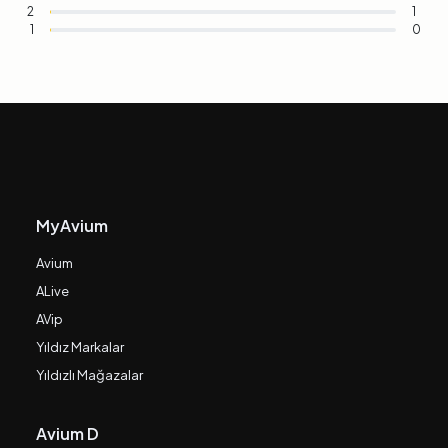
2
1
1
0
MyAvium
Avium
ALive
AVip
Yıldız Markalar
Yıldızlı Mağazalar
Avium D