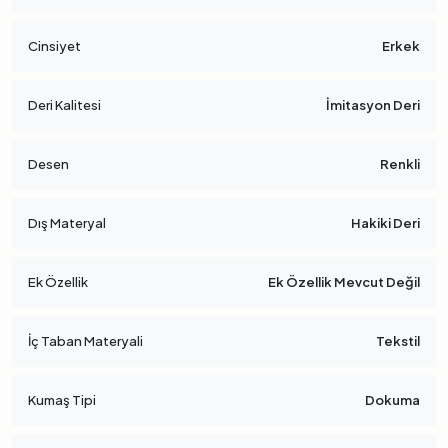
Cinsiyet
Erkek
Deri Kalitesi
İmitasyon Deri
Desen
Renkli
Dış Materyal
Hakiki Deri
Ek Özellik
Ek Özellik Mevcut Değil
İç Taban Materyali
Tekstil
Kumaş Tipi
Dokuma