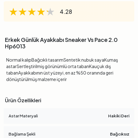
★★★★★
★★★★★
★★★★★
4.28
Erkek Günlük Ayakkabı Sneaker Vs Pace 2.0
Hp6013
Normal kalıpBağcıklı tasarımSentetik nubuk sayaKumaş
astarSertleştirilmiş görünümlü orta tabanKauçuk dış
tabanAyakkabının üst yüzeyi, en az %50 oranında geri
dönüştürülmüş malzeme içerir
Ürün Özellikleri
Astar Materyali
Hakiki Deri
Bağlama Şekli
Bağcıksız