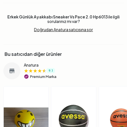
Erkek Günlük Ayakkabı Sneaker Vs Pace 2.0 Hp6013
ile ilgili
sorularınız mı var?
Doğrudan Anatura satıcısına sor
Bu satıcıdan diğer ürünler
Anatura
★★★★★
★★★★★
★★★★★
store
9.1
verified
Premium Marka