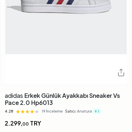
adidas
Erkek Günlük Ayakkabı Sneaker Vs
Pace 2.0 Hp6013
★★★★★
★★★★★
★★★★★
4.28
19 İnceleme
Satıcı:
Anatura
9.1
2.299,
TRY
00