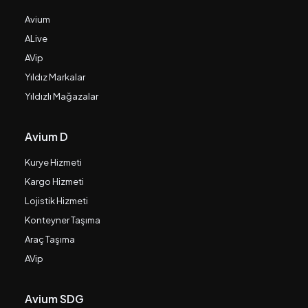
Avium
ALive
AVip
Yıldız Markalar
Yıldızlı Mağazalar
Avium D
Kurye Hizmeti
Kargo Hizmeti
Lojistik Hizmeti
Konteyner Taşıma
Araç Taşıma
AVip
Avium SDG