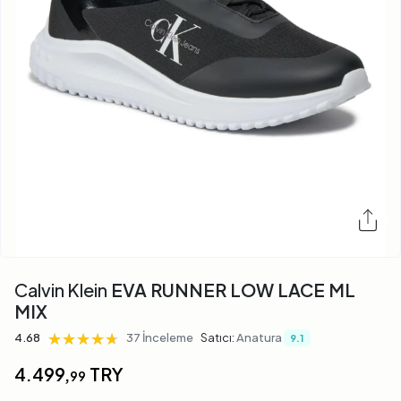
Calvin Klein
EVA RUNNER LOW LACE ML
MIX
★★★★★
★★★★★
★★★★★
4.68
37 İnceleme
Satıcı:
Anatura
9.1
4.499,
TRY
99