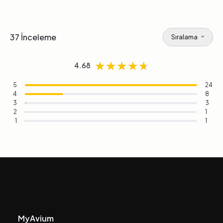
37 İnceleme
Sıralama
★★★★★
★★★★★
★★★★★
4.68
5
24
4
8
3
3
2
1
1
1
MyAvium