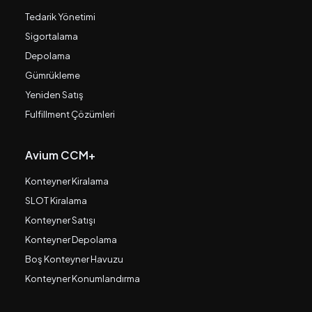
Tedarik Yönetimi
Sigortalama
Depolama
Gümrükleme
Yeniden Satış
Fulfillment Çözümleri
Avium CCM+
Konteyner Kiralama
SLOT Kiralama
Konteyner Satışı
Konteyner Depolama
Boş Konteyner Havuzu
Konteyner Konumlandırma