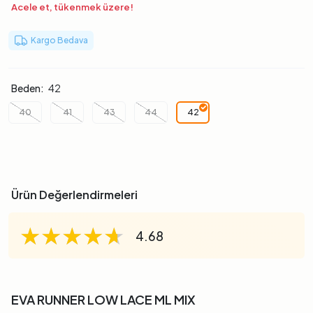
Acele et, tükenmek üzere!
Kargo Bedava
Beden:
42
40
41
43
44
42
Ürün Değerlendirmeleri
★★★★★
★★★★★
★★★★★
4.68
EVA RUNNER LOW LACE ML MIX