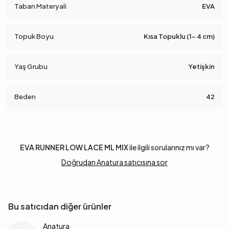
Taban Materyali
EVA
Topuk Boyu
Kısa Topuklu (1- 4 cm)
Yaş Grubu
Yetişkin
Beden
42
EVA RUNNER LOW LACE ML MIX
ile ilgili sorularınız mı var?
Doğrudan Anatura satıcısına sor
Bu satıcıdan diğer ürünler
Anatura