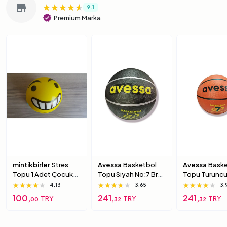
★★★★★
★★★★★
★★★★★
store
9.1
verified
Premium Marka
mintikbirler
Stres
Avessa
Basketbol
Avessa
Baske
Topu 1 Adet Çocuk
Topu Siyah No:7 Brc-
Topu Turuncu
Için Yumuşak
7 7 Numara
Brc-7 5 Numa
★★★★★
★★★★★
★★★★★
★★★★★
★★★★★
★★★★★
★★★★★
★★★★★
★★★★★
4.13
3.65
3.
Süngerimsi Içi Dolu
100,
241,
241,
TRY
TRY
TRY
00
32
32
Top 6 Numara