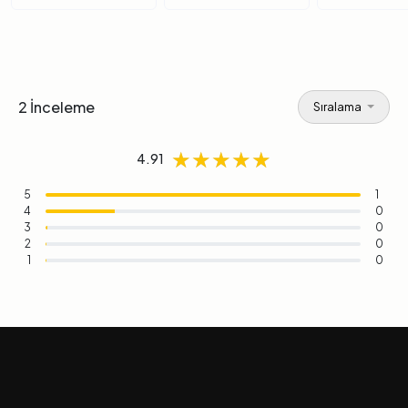
2 İnceleme
Sıralama
★★★★★
★★★★★
★★★★★
4.91
5
1
4
0
3
0
2
0
1
0