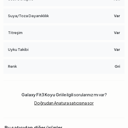
Suya/Toza Dayanıklılık
Var
Titreşim
Var
Uyku Takibi
Var
Renk
Gri
Galaxy Fit3 Koyu Gri
ile ilgili sorularınız mı var?
Doğrudan Anatura satıcısına sor
Bu satıcıdan diğer ürünler