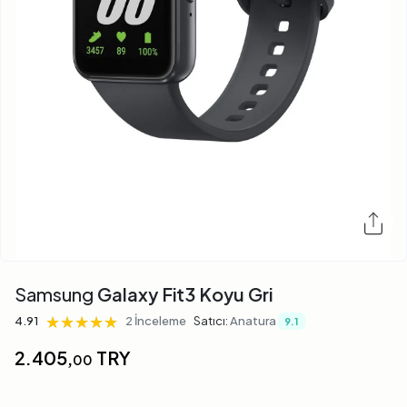
Samsung
Galaxy Fit3 Koyu Gri
★★★★★
★★★★★
★★★★★
4.91
2 İnceleme
Satıcı:
Anatura
9.1
2.405,
TRY
00