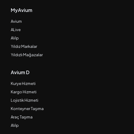
MyAvium
Avium
ALive
AVip
Yıldız Markalar
Yıldızlı Mağazalar
Avium D
Kurye Hizmeti
Kargo Hizmeti
Lojistik Hizmeti
Konteyner Taşıma
Araç Taşıma
AVip