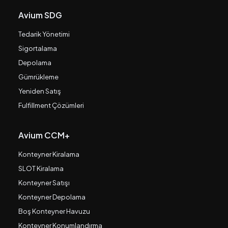
Avium SDG
Tedarik Yönetimi
Sigortalama
Depolama
Gümrükleme
Yeniden Satış
Fulfillment Çözümleri
Avium CCM+
Konteyner Kiralama
SLOT Kiralama
Konteyner Satışı
Konteyner Depolama
Boş Konteyner Havuzu
Konteyner Konumlandırma