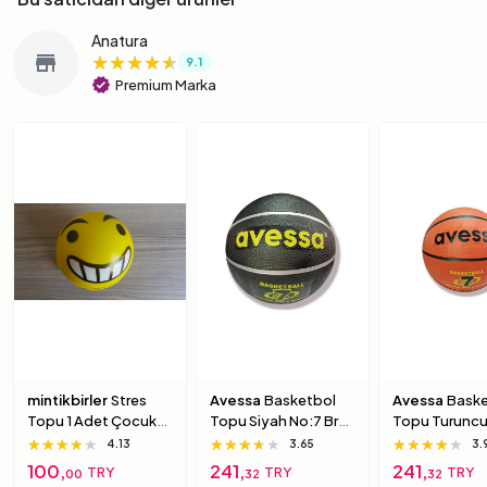
Anatura
★★★★★
★★★★★
★★★★★
store
9.1
verified
Premium Marka
mintikbirler
Stres
Avessa
Basketbol
Avessa
Baske
Topu 1 Adet Çocuk
Topu Siyah No:7 Brc-
Topu Turuncu
Için Yumuşak
7 7 Numara
Brc-7 5 Numa
★★★★★
★★★★★
★★★★★
★★★★★
★★★★★
★★★★★
★★★★★
★★★★★
★★★★★
4.13
3.65
3.
Süngerimsi Içi Dolu
100,
241,
241,
TRY
TRY
TRY
00
32
32
Top 6 Numara