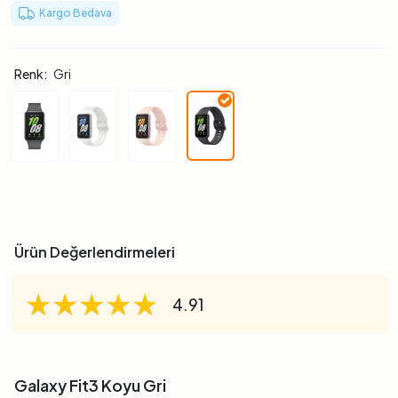
Kargo Bedava
Renk:
Gri
Ürün Değerlendirmeleri
★★★★★
★★★★★
★★★★★
4.91
Galaxy Fit3 Koyu Gri