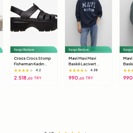
Kargo Bedava
Kargo Bedava
Kargo
Crocs
Crocs Stomp
Mavi
Mavi Mavi
Mavi
Fisherman Kadın
Baskılı Lacivert
Baskıl
Siyah Sandalet 39-
Sweatshirt 0S10301-
Swea
★★★★★
★★★★★
★★★★★
★★★★★
★★★★★
★★★★★
★★
★★
★★
4.2
4.38
40
70490 S
7159
2.518,
990,
990
TRY
TRY
00
00