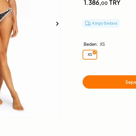
1.386,
TRY
00
Kargo Bedava
Beden:
XS
XS
Sepe