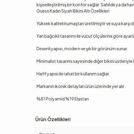
kişiselleştirilmiş bir konfor sağlar. Sahilde ya da
Guess Kadın Siyah Bikini Altı Özellikleri
Yüksek kaliteli kumaştan üretilmiştir ve suya karşı d
Yan bağcıklı tasarımı ile vücut ölçülerine göre ayarla
Desenli yapısı, modern ve şık bir görünüm sunar.
Minimalist tasarımı sayesinde diğer bikini üstleriyl
Hafif yapısı ile rahat bir kullanım sağlar.
Markanın ikonik detayları ürün üzerinde yer alır.
%81 Polyamid %19 Elastan
Ürün Özellikleri