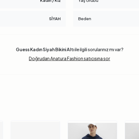
Kadın / Kız
Yaş Grubu
SİYAH
Beden
Guess Kadın Siyah Bikini Altı
ile ilgili sorularınız mı var?
Doğrudan Anatura Fashion satıcısına sor