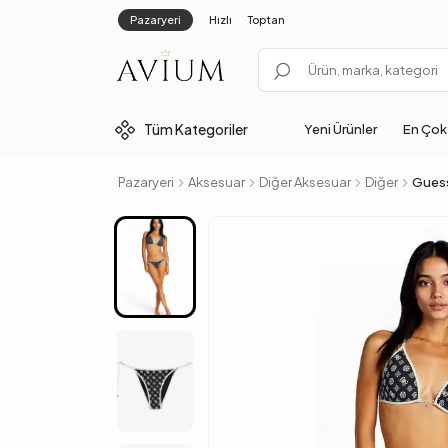
Pazaryeri
Hızlı
Toptan
Tüm
Kategoriler
Yeni Ürünler
En Çok
Pazaryeri
Aksesuar
Diğer Aksesuar
Diğer
Guess 