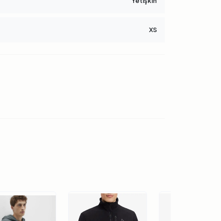
Yetişkin
XS