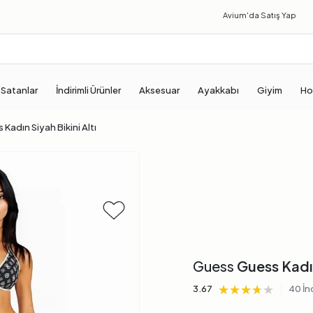
Avium'da
Satış Yap
 Satanlar
İndirimli Ürünler
Aksesuar
Ayakkabı
Giyim
Ho
Kadın Siyah Bikini Altı
Guess
Guess Kadın 
★★★★★
★★★★★
★★★★★
|
3.67
40 İn