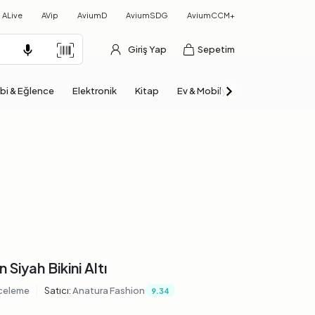
ALive
AVip
AviumD
AviumSDG
AviumCCM+
Giriş Yap
Sepetim
bi & Eğlence
Elektronik
Kitap
Ev & Mobilya
Otomobil & Mo
Siyah Bikini Altı
|
celeme
Satıcı:
Anatura Fashion
9.34