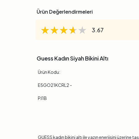
Ürün Değerlendirmeleri
★★★★★
★★★★★
★★★★★
3.67
Guess Kadın Siyah Bikini Altı
Ürün Kodu:
E5GO21KCRL2 -
PJ1B
GUESS kadın bikini altı ile yazın enerjisini üzerine t