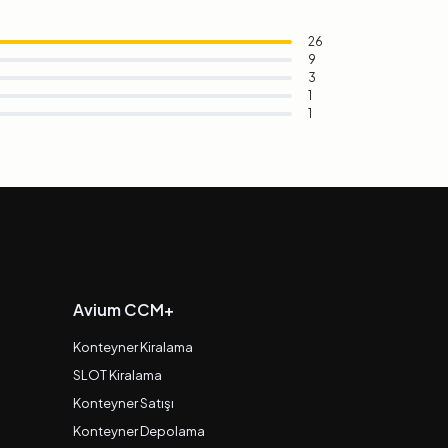
26
9
3
1
1
Avium CCM+
Konteyner Kiralama
SLOT Kiralama
Konteyner Satışı
Konteyner Depolama