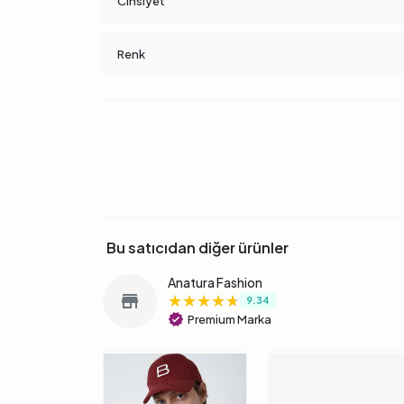
Cinsiyet
Renk
Bu satıcıdan diğer ürünler
Anatura Fashion
★★★★★
★★★★★
★★★★★
store
9.34
verified
Premium Marka