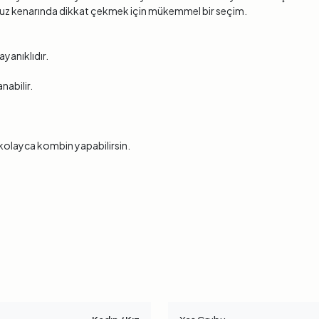
 havuz kenarında dikkat çekmek için mükemmel bir seçim.
ayanıklıdır.
nabilir.
e kolayca kombin yapabilirsin.