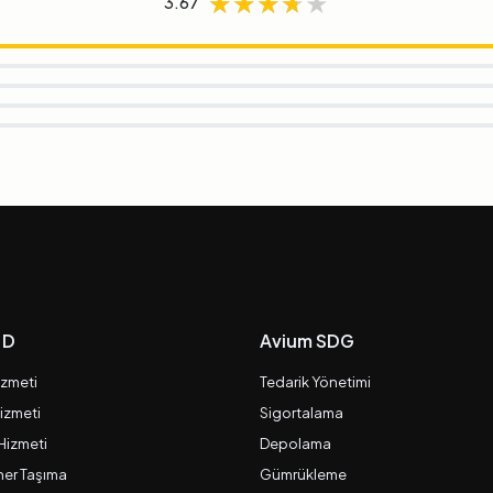
★★★★★
★★★★★
★★★★★
3.67
 D
Avium SDG
izmeti
Tedarik Yönetimi
izmeti
Sigortalama
 Hizmeti
Depolama
er Taşıma
Gümrükleme