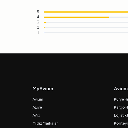
5
4
3
2
1
MyAvium
Avium
Avium
Kurye H
ALive
Kargo H
AVip
Lojistik
Yıldız Markalar
Konteyn