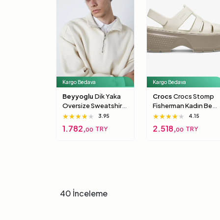
Kargo Bedava
Kargo Bedava
Beyyoglu
Dik Yaka
Crocs
Crocs Stomp
Oversize Sweatshirt
Fisherman Kadın Bej
S
Sandalet 39-40
★★★★★
★★★★★
★★★★★
★★★★★
★★★★★
★★★★★
3.95
4.15
1.782,
2.518,
TRY
TRY
00
00
40 İnceleme