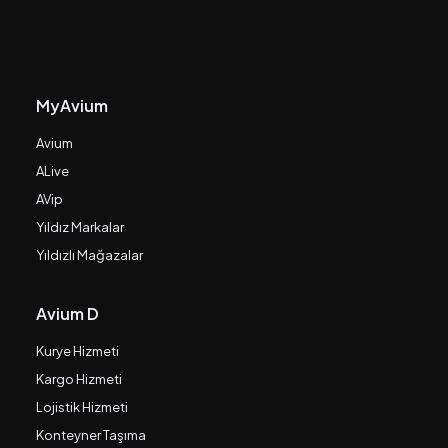
MyAvium
Avium
ALive
AVip
Yıldız Markalar
Yıldızlı Mağazalar
Avium D
Kurye Hizmeti
Kargo Hizmeti
Lojistik Hizmeti
Konteyner Taşıma