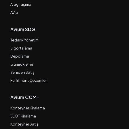
Araç Taşıma
AVip
Avium SDG
Tedarik Yönetimi
Sigortalama
Depolama
Gümrükleme
Yeniden Satış
Fulfillment Çözümleri
Avium CCM+
Konteyner Kiralama
SLOT Kiralama
Konteyner Satışı