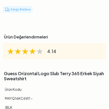
Kargo Bedava
Ürün Değerlendirmeleri
★★★★★
★★★★★
★★★★★
4.14
Guess Orizontal Logo Slub Terry 365 Erkek Siyah
Sweatshirt
Ürün Kodu:
M4YQ16KC6W1 -
JBLK