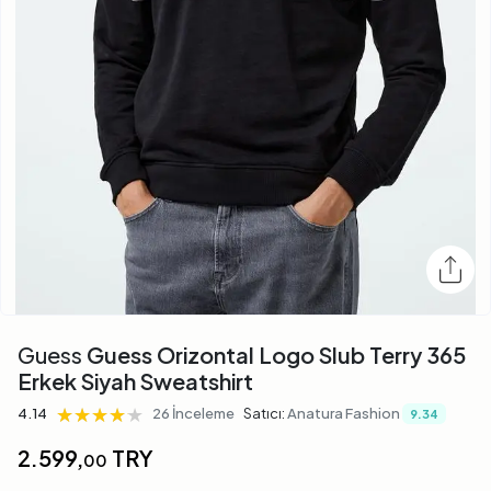
Guess
Guess Orizontal Logo Slub Terry 365
Erkek Siyah Sweatshirt
★★★★★
★★★★★
★★★★★
4.14
26 İnceleme
Satıcı:
Anatura Fashion
9.34
2.599,
TRY
00