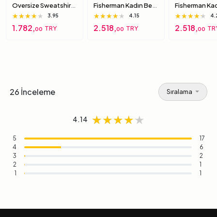
Oversize Sweatshirt
Fisherman Kadın Bej
Fisherman Ka
S
Sandalet 39-40
Siyah Sandal
★★★★★
★★★★★
★★★★★
★★★★★
★★★★★
★★★★★
★★★★★
★★★★★
★★★★★
3.95
4.15
4.
40
1.782,
2.518,
2.518,
TRY
TRY
TR
00
00
00
26 İnceleme
Sıralama
★★★★★
★★★★★
★★★★★
4.14
5
17
4
6
3
2
2
1
1
1