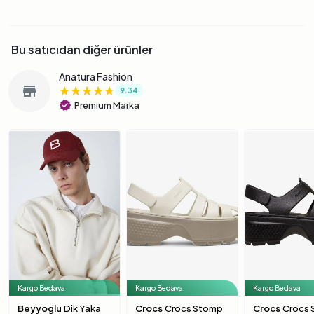
Bu satıcıdan diğer ürünler
Anatura Fashion
★★★★★
★★★★★
★★★★★
store
9.34
verified
Premium Marka
Kargo Bedava
Kargo Bedava
Kargo Bedava
Beyyoglu
Dik Yaka
Crocs
Crocs Stomp
Crocs
Crocs