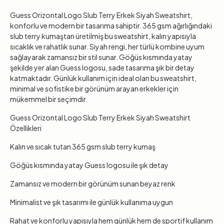
Guess Orizontal Logo Slub Terry Erkek Siyah Sweatshirt,
konforlu ve modern bir tasarıma sahiptir. 365 gsm ağırlığındaki
slub terry kumaştan üretilmiş bu sweatshirt, kalın yapısıyla
sıcaklık ve rahatlık sunar. Siyah rengi, her türlü kombine uyum
sağlayarak zamansız bir stil sunar. Göğüs kısmında yatay
şekilde yer alan Guess logosu, sade tasarıma şık bir detay
katmaktadır. Günlük kullanım için ideal olan bu sweatshirt,
minimal ve sofistike bir görünüm arayan erkekler için
mükemmel bir seçimdir.
Guess Orizontal Logo Slub Terry Erkek Siyah Sweatshirt
Özellikleri
Kalın ve sıcak tutan 365 gsm slub terry kumaş
Göğüs kısmında yatay Guess logosu ile şık detay
Zamansız ve modern bir görünüm sunan beyaz renk
Minimalist ve şık tasarımı ile günlük kullanıma uygun
Rahat ve konforlu yapısıyla hem günlük hem de sportif kullanım