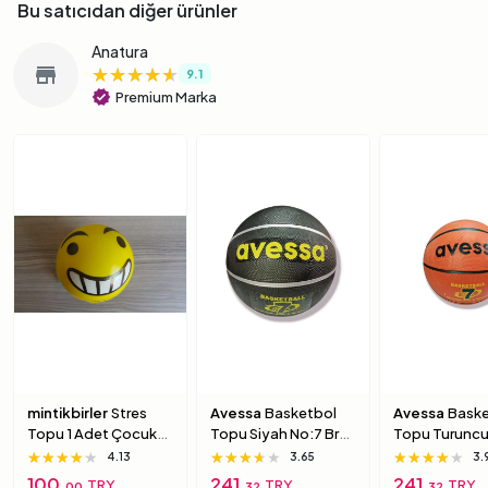
Bu satıcıdan diğer ürünler
Anatura
★★★★★
★★★★★
★★★★★
store
9.1
verified
Premium Marka
mintikbirler
Stres
Avessa
Basketbol
Avessa
Baske
Topu 1 Adet Çocuk
Topu Siyah No:7 Brc-
Topu Turuncu
Için Yumuşak
7 7 Numara
Brc-7 5 Numa
★★★★★
★★★★★
★★★★★
★★★★★
★★★★★
★★★★★
★★★★★
★★★★★
★★★★★
4.13
3.65
3.
Süngerimsi Içi Dolu
100,
241,
241,
TRY
TRY
TRY
00
32
32