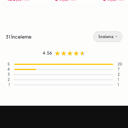
Top 6 Numara
31 İnceleme
Sıralama
★★★★★
★★★★★
★★★★★
4.56
5
20
4
7
3
2
2
1
1
1