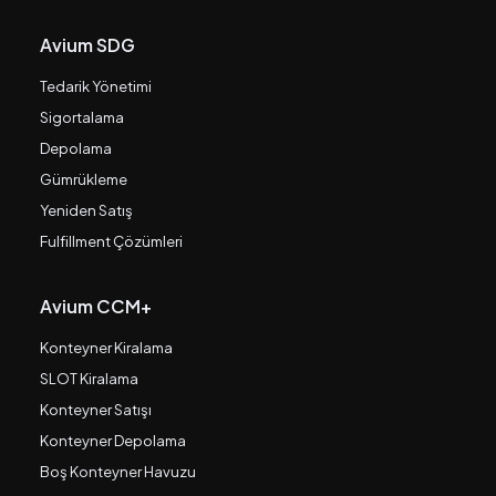
Avium SDG
Tedarik Yönetimi
Sigortalama
Depolama
Gümrükleme
Yeniden Satış
Fulfillment Çözümleri
Avium CCM+
Konteyner Kiralama
SLOT Kiralama
Konteyner Satışı
Konteyner Depolama
Boş Konteyner Havuzu