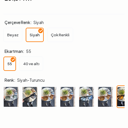
Çerçeve Renk:
Siyah
Beyaz
Siyah
Çok Renkli
Ekartman:
55
55
40 ve altı
Renk:
Siyah-Turuncu