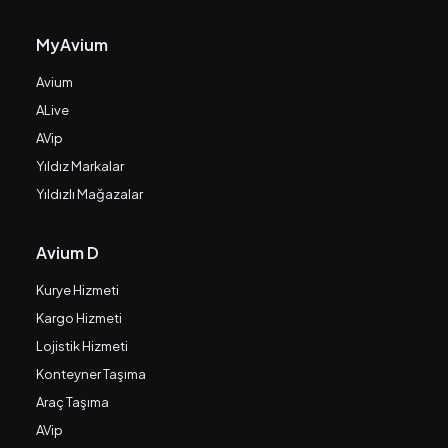
MyAvium
Avium
ALive
AVip
Yıldız Markalar
Yıldızlı Mağazalar
Avium D
Kurye Hizmeti
Kargo Hizmeti
Lojistik Hizmeti
Konteyner Taşıma
Araç Taşıma
AVip