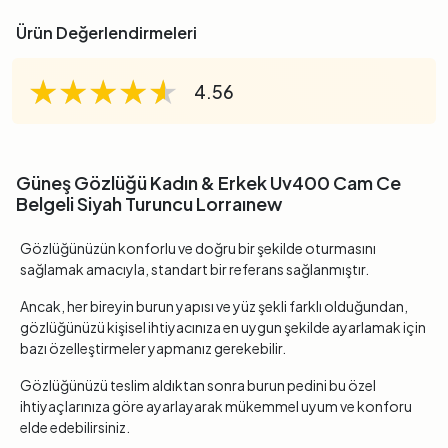
Ürün Değerlendirmeleri
★★★★★
★★★★★
★★★★★
4.56
Güneş Gözlüğü Kadın & Erkek Uv400 Cam Ce
Belgeli Siyah Turuncu Lorraınew
Gözlüğünüzün konforlu ve doğru bir şekilde oturmasını
sağlamak amacıyla, standart bir referans sağlanmıştır.
Ancak, her bireyin burun yapısı ve yüz şekli farklı olduğundan,
gözlüğünüzü kişisel ihtiyacınıza en uygun şekilde ayarlamak için
bazı özelleştirmeler yapmanız gerekebilir.
Gözlüğünüzü teslim aldıktan sonra burun pedini bu özel
ihtiyaçlarınıza göre ayarlayarak mükemmel uyum ve konforu
elde edebilirsiniz.