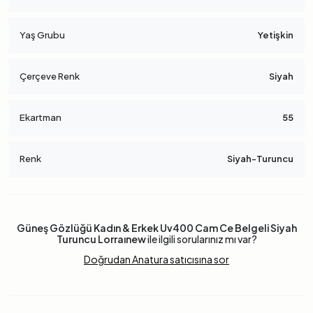
Yaş Grubu
Yetişkin
Çerçeve Renk
Siyah
Ekartman
55
Renk
Siyah-Turuncu
Güneş Gözlüğü Kadın & Erkek Uv400 Cam Ce Belgeli Siyah
Turuncu Lorraınew
ile ilgili sorularınız mı var?
Doğrudan Anatura satıcısına sor