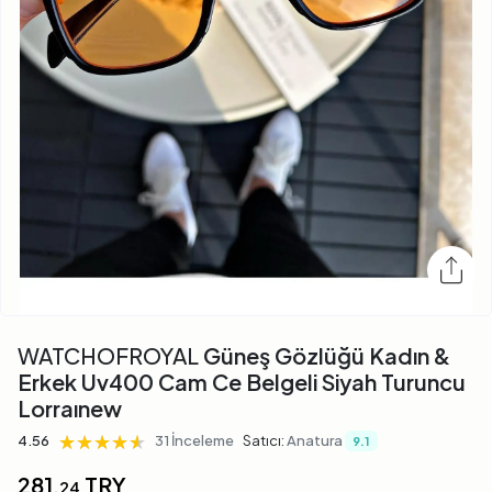
WATCHOFROYAL
Güneş Gözlüğü Kadın &
Erkek Uv400 Cam Ce Belgeli Siyah Turuncu
Lorraınew
★★★★★
★★★★★
★★★★★
4.56
31 İnceleme
Satıcı:
Anatura
9.1
281,
TRY
24