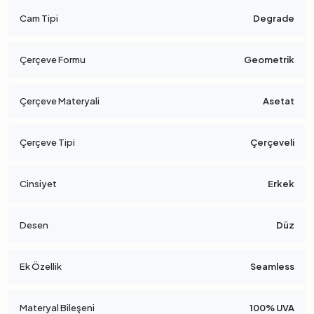
Cam Tipi
Degrade
Çerçeve Formu
Geometrik
Çerçeve Materyali
Asetat
Çerçeve Tipi
Çerçeveli
Cinsiyet
Erkek
Desen
Düz
Ek Özellik
Seamless
Materyal Bileşeni
100% UVA