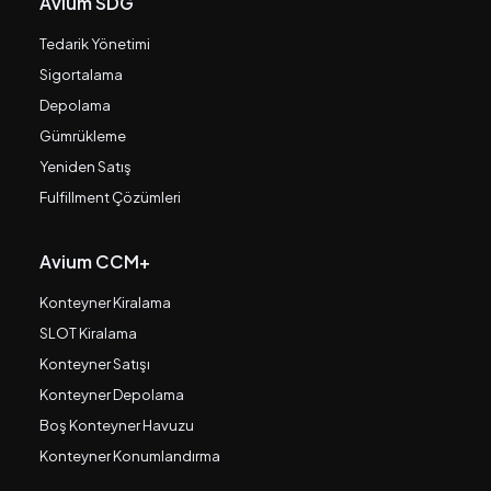
Avium SDG
Tedarik Yönetimi
Sigortalama
Depolama
Gümrükleme
Yeniden Satış
Fulfillment Çözümleri
Avium CCM+
Konteyner Kiralama
SLOT Kiralama
Konteyner Satışı
Konteyner Depolama
Boş Konteyner Havuzu
Konteyner Konumlandırma