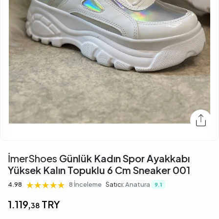
İmerShoes
Günlük Kadın Spor Ayakkabı
Yüksek Kalın Topuklu 6 Cm Sneaker 001
★★★★★
★★★★★
★★★★★
4.98
8 İnceleme
Satıcı:
Anatura
9.1
1.119,
TRY
38