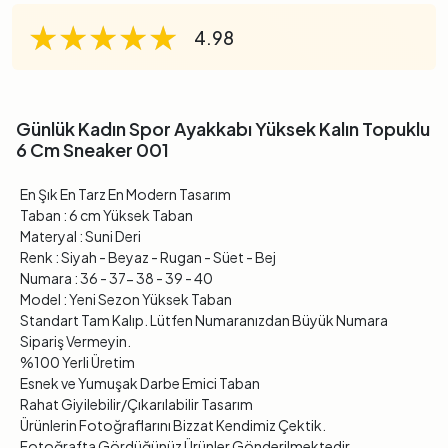
★★★★★
★★★★★
★★★★★
4.98
Günlük Kadın Spor Ayakkabı Yüksek Kalın Topuklu
6 Cm Sneaker 001
En Şık En Tarz En Modern Tasarım
Taban : 6 cm Yüksek Taban
Materyal : Suni Deri
Renk : Siyah - Beyaz - Rugan - Süet - Bej
Numara : 36 - 37- 38 - 39 - 40
Model : Yeni Sezon Yüksek Taban
Standart Tam Kalıp. Lütfen Numaranızdan Büyük Numara
Sipariş Vermeyin.
%100 Yerli Üretim
Esnek ve Yumuşak Darbe Emici Taban
Rahat Giyilebilir/Çıkarılabilir Tasarım
Ürünlerin Fotoğraflarını Bizzat Kendimiz Çektik.
Fotoğrafta Gördüğünüz Ürünler Gönderilmektedir.