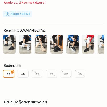
Acele et, tükenmek üzere!
Kargo Bedava
Renk:
HOLOGRAM BEYAZ
Beden:
35
35
36
37
38
39
40
Ürün Değerlendirmeleri