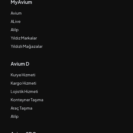
MyAvium
Avium
ALive
AVip
Yıldız Markalar
Yıldızlı Mağazalar
Avium D
Kurye Hizmeti
Kargo Hizmeti
Lojistik Hizmeti
Konteyner Taşıma
Araç Taşıma
AVip