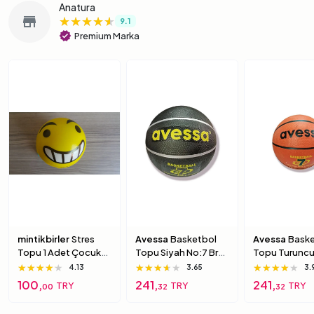
Anatura
★★★★★
★★★★★
★★★★★
store
9.1
verified
Premium Marka
mintikbirler
Stres
Avessa
Basketbol
Avessa
Baske
Topu 1 Adet Çocuk
Topu Siyah No:7 Brc-
Topu Turuncu
Için Yumuşak
7 7 Numara
Brc-7 5 Numa
★★★★★
★★★★★
★★★★★
★★★★★
★★★★★
★★★★★
★★★★★
★★★★★
★★★★★
4.13
3.65
3.
Süngerimsi Içi Dolu
100,
241,
241,
TRY
TRY
TRY
00
32
32
Top 6 Numara