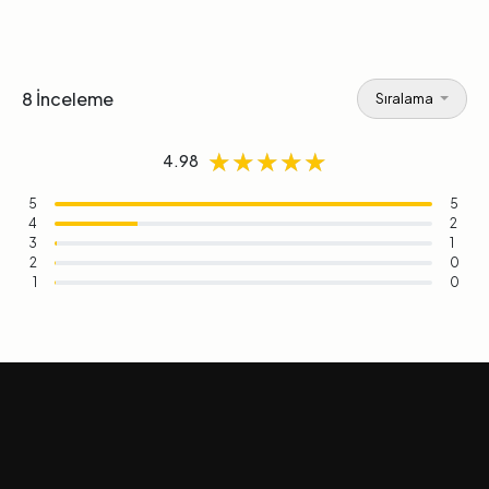
8 İnceleme
Sıralama
★★★★★
★★★★★
★★★★★
4.98
5
5
4
2
3
1
2
0
1
0