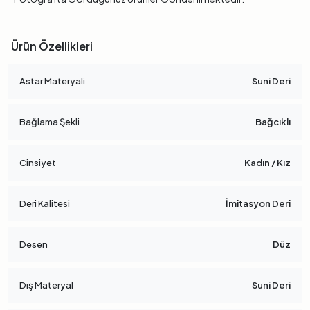
Ürün Özellikleri
Astar Materyali
Suni Deri
Bağlama Şekli
Bağcıklı
Cinsiyet
Kadın / Kız
Deri Kalitesi
İmitasyon Deri
Desen
Düz
Dış Materyal
Suni Deri