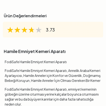
Ürün Değerlendirmeleri
★★★★★
★★★★★
★★★★★
3.73
Hamile Emniyet Kemeri Aparatı
FodiSafe Hamile Emniyet Kemeri Aparatı
FodiSafe Hamile Emniyet Kemeri Aparatı, Annelik Araba Kemeri
Ayarlayıcısı, Hamile Anneler için Konfor ve Güvenlik, Doğmamış
Bebeği Koruyun, Hamile Anneler İçin Olması Gereken Bir Kemer
FodiSafe Hamile Emniyet Kemeri Aparatı, emniyet kemerinin
göbeğin üzerine oturması yerine kalçalar boyunca oturmasını
sağlar ve bu da büyüyen karınlar için daha fazla rahatsızlığa
neden olur.