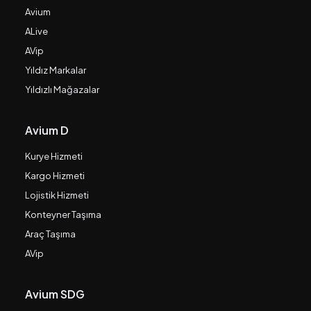
Avium
ALive
AVip
Yıldız Markalar
Yıldızlı Mağazalar
Avium D
Kurye Hizmeti
Kargo Hizmeti
Lojistik Hizmeti
Konteyner Taşıma
Araç Taşıma
AVip
Avium SDG