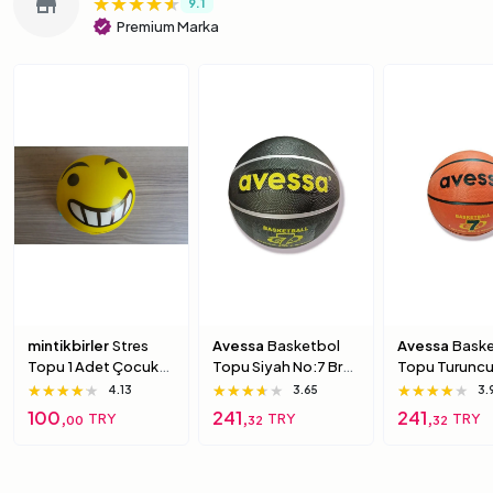
★★★★★
★★★★★
★★★★★
store
9.1
verified
Premium Marka
mintikbirler
Stres
Avessa
Basketbol
Avessa
Baske
Topu 1 Adet Çocuk
Topu Siyah No:7 Brc-
Topu Turuncu
Için Yumuşak
7 7 Numara
Brc-7 5 Numa
★★★★★
★★★★★
★★★★★
★★★★★
★★★★★
★★★★★
★★★★★
★★★★★
★★★★★
4.13
3.65
3.
Süngerimsi Içi Dolu
100,
241,
241,
TRY
TRY
TRY
00
32
32
Top 6 Numara