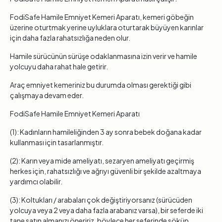
FodiSafe Hamile Emniyet Kemeri Aparatı, kemeri göbeğin
üzerine oturtmak yerine uyluklara oturtarak büyüyen karınlar
için daha fazla rahatsızlığa neden olur.
Hamile sürücünün sürüşe odaklanmasına izin verir ve hamile
yolcuyu daha rahat hale getirir.
Araç emniyet kemeriniz bu durumda olması gerektiği gibi
çalışmaya devam eder.
FodiSafe Hamile Emniyet Kemeri Aparatı
(1): Kadınların hamileliğinden 3 ay sonra bebek doğana kadar
kullanması için tasarlanmıştır.
(2): Karın veya mide ameliyatı, sezaryen ameliyatı geçirmiş
herkes için, rahatsızlığı ve ağrıyı güvenli bir şekilde azaltmaya
yardımcı olabilir.
(3): Koltukları / arabaları çok değiştiriyorsanız (sürücüden
yolcuya veya 2 veya daha fazla arabanız varsa), bir seferde iki
tane satın almanızı öneririz, böylece her seferinde söküp