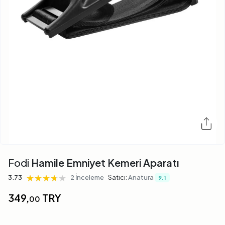
Fodi
Hamile Emniyet Kemeri Aparatı
★★★★★
★★★★★
★★★★★
3.73
2 İnceleme
Satıcı:
Anatura
9.1
349,
TRY
00