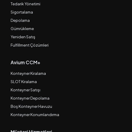
Tedarik Yönetimi
Sigortalama
Depolama
Gümrükleme
Yeniden Satış
Fulfillment Çözümleri
Avium CCM+
Konteyner Kiralama
SLOT Kiralama
Konteyner Satışı
Konteyner Depolama
Boş Konteyner Havuzu
Konteyner Konumlandırma
Müşteri Hizmetleri