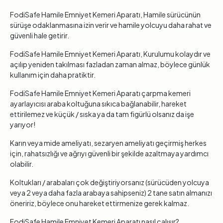
FodiSafe Hamile Emniyet Kemeri Aparatı, Hamile sürücünün
sürüşe odaklanmasına izin verir ve hamile yolcuyu daha rahat ve
güvenli hale getirir.
FodiSafe Hamile Emniyet Kemeri Aparatı, Kurulumu kolaydır ve
açılıp yeniden takılması fazladan zaman almaz, böylece günlük
kullanım için daha pratiktir.
FodiSafe Hamile Emniyet Kemeri Aparatı çarpma kemeri
ayarlayıcısı araba koltuğuna sıkıca bağlanabilir, hareket
ettirilemez ve küçük / sıska ya da tam figürlü olsanız da işe
yarıyor!
Karın veya mide ameliyatı, sezaryen ameliyatı geçirmiş herkes
için, rahatsızlığı ve ağrıyı güvenli bir şekilde azaltmaya yardımcı
olabilir.
Koltukları / arabaları çok değiştiriyorsanız (sürücüden yolcuya
veya 2 veya daha fazla arabaya sahipseniz) 2 tane satın almanızı
öneririz, böylece onu hareket ettirmenize gerek kalmaz.
FodiSafe Hamile Emniyet Kemeri Aparatı nasıl çalışır?