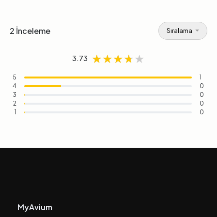
2 İnceleme
Sıralama
★★★★★
★★★★★
★★★★★
3.73
5
1
4
0
3
0
2
0
1
0
MyAvium