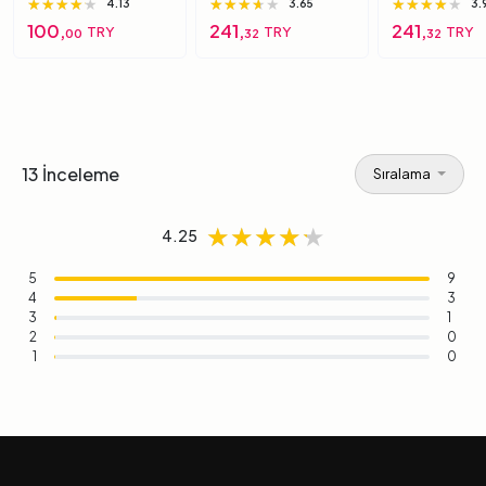
Için Yumuşak
7 7 Numara
Brc-7 5 Numa
★★★★★
★★★★★
★★★★★
★★★★★
★★★★★
★★★★★
★★★★★
★★★★★
★★★★★
4.13
3.65
3.
Süngerimsi Içi Dolu
100,
241,
241,
TRY
TRY
TRY
00
32
32
Top 6 Numara
13 İnceleme
Sıralama
★★★★★
★★★★★
★★★★★
4.25
5
9
4
3
3
1
2
0
1
0