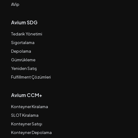
AVip
Avium SDG
Tedarik Yönetimi
Sigortalama
Depolama
Gümrükleme
Yeniden Satış
Fulfillment Çözümleri
Avium CCM+
Konteyner Kiralama
SLOT Kiralama
Konteyner Satışı
Konteyner Depolama