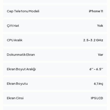
Cep Telefonu Modeli
iPhone 11
Çift Hat
Yok
CPU Aralık
2.5-3.2 GHz
Dokunmatik Ekran
Var
Ekran Boyut Aralığı
6'' - 6.5''
Ekran Boyutu
6,1 inç
Ekran Cinsi
IPS LCD