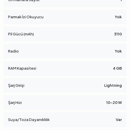
Parmak İzi Okuyucu
Yok
Pil Gücü (mAh)
3110
Radio
Yok
RAM Kapasitesi
4 GB
Şarj Girişi
Lightning
Şarj Hızı
10-20 W
Suya/Toza Dayanıklılık
Var