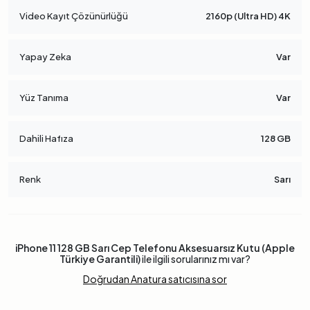
Video Kayıt Çözünürlüğü
2160p (Ultra HD) 4K
Yapay Zeka
Var
Yüz Tanıma
Var
Dahili Hafıza
128 GB
Renk
Sarı
iPhone 11 128 GB Sarı Cep Telefonu Aksesuarsız Kutu (Apple
Türkiye Garantili)
ile ilgili sorularınız mı var?
Doğrudan Anatura satıcısına sor