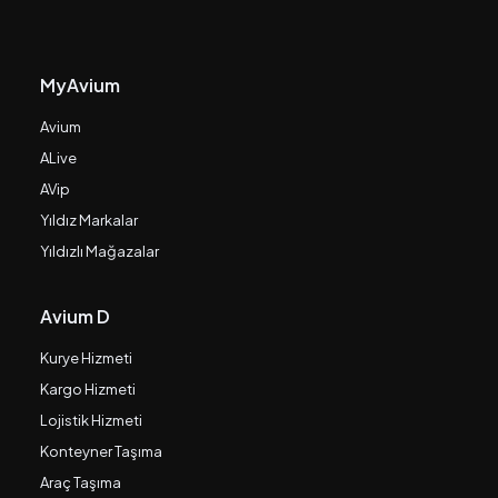
MyAvium
Avium
ALive
AVip
Yıldız Markalar
Yıldızlı Mağazalar
Avium D
Kurye Hizmeti
Kargo Hizmeti
Lojistik Hizmeti
Konteyner Taşıma
Araç Taşıma