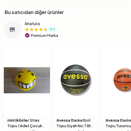
Bu satıcıdan diğer ürünler
Anatura
★★★★★
★★★★★
★★★★★
store
9.1
verified
Premium Marka
mintikbirler
Stres
Avessa
Basketbol
Avessa
Baske
Topu 1 Adet Çocuk
Topu Siyah No:7 Brc-
Topu Turuncu