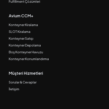
Fulfillment Çözümleri
Avium CCM+
Konteyner Kiralama
SLOT Kiralama
Konteyner Satışı
Konteyner Depolama
Boş Konteyner Havuzu
Konteyner Konumlandırma
Müşteri Hizmetleri
Sorular & Cevaplar
İletişim