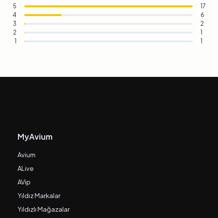
5
17
4
6
3
2
2
1
1
1
MyAvium
Avium
ALive
AVip
Yıldız Markalar
Yıldızlı Mağazalar