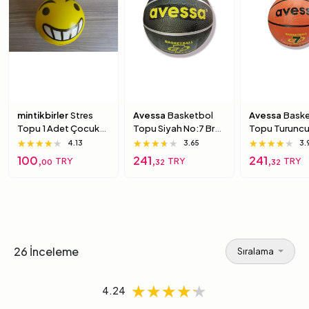
mintikbirler
Stres
Avessa
Basketbol
Avessa
Baske
Topu 1 Adet Çocuk
Topu Siyah No:7 Brc-
Topu Turuncu
Için Yumuşak
7 7 Numara
Brc-7 5 Numa
★★★★★
★★★★★
★★★★★
★★★★★
★★★★★
★★★★★
★★★★★
★★★★★
★★★★★
4.13
3.65
3.
Süngerimsi Içi Dolu
100,
241,
241,
TRY
TRY
TRY
00
32
32
Top 6 Numara
26 İnceleme
Sıralama
★★★★★
★★★★★
★★★★★
4.24