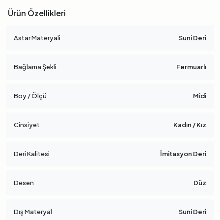
Ürün Özellikleri
Astar Materyali
Suni Deri
Bağlama Şekli
Fermuarlı
Boy / Ölçü
Midi
Cinsiyet
Kadın / Kız
Deri Kalitesi
İmitasyon Deri
Desen
Düz
Dış Materyal
Suni Deri