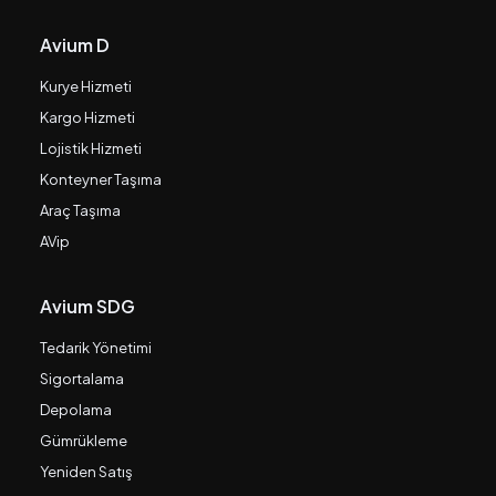
Avium D
Kurye Hizmeti
Kargo Hizmeti
Lojistik Hizmeti
Konteyner Taşıma
Araç Taşıma
AVip
Avium SDG
Tedarik Yönetimi
Sigortalama
Depolama
Gümrükleme
Yeniden Satış