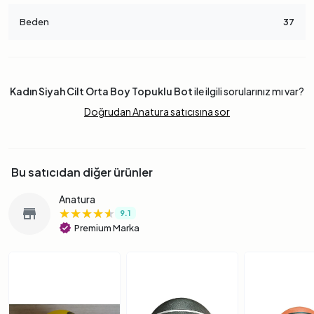
Beden
37
Kadın Siyah Cilt Orta Boy Topuklu Bot
ile ilgili sorularınız mı var?
Doğrudan Anatura satıcısına sor
Bu satıcıdan diğer ürünler
Anatura
★★★★★
★★★★★
★★★★★
store
9.1
verified
Premium Marka