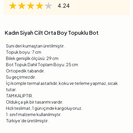
★★★★★
★★★★★
★★★★★
4.24
Kadın Siyah Cilt Orta Boy Topuklu Bot
Suni deri kumaştan üretilmiştir.
Topuk boyu : 7 cm
Bilek genişlik ölçüsü: 29 cm
Bot Topuk Dahil Toplam Boyu: 25 cm
Ortopedik tabandır.
Su geçirmezdir.
İçi komple termal astarlıdır, koku ve terleme yapmaz, sıcak
tutar.
TAM KALIPTIR.
Oldukça şık bir tasarımı vardır.
Hızlı teslimat, 1 gün içinde kargoluyoruz.
1. sınıf malzeme kullanılmıştır.
Türkiye’de üretilmiştir.