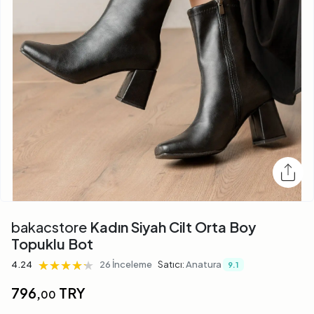
bakacstore
Kadın Siyah Cilt Orta Boy
Topuklu Bot
★★★★★
★★★★★
★★★★★
4.24
26 İnceleme
Satıcı:
Anatura
9.1
796,
TRY
00