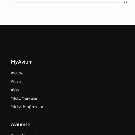
1
0
MyAvium
Avium
ALive
AVip
Yıldız Markalar
Yıldızlı Mağazalar
Avium D