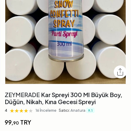
ZEYMERADE
Kar Spreyi 300 Ml Büyük Boy,
Düğün, Nikah, Kına Gecesi Spreyi
★★★★★
★★★★★
★★★★★
4
16 İnceleme
Satıcı:
Anatura
9.1
99,
TRY
90