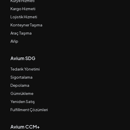
Kurye Hizmeti
Kargo Hizmeti
Lojistik Hizmeti
Konteyner Taşıma
Araç Taşıma
AVip
Avium SDG
Tedarik Yönetimi
Sigortalama
Depolama
Gümrükleme
Yeniden Satış
Fulfillment Çözümleri
Avium CCM+