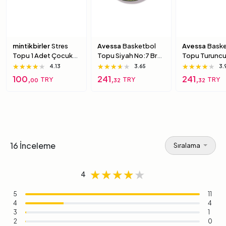
mintikbirler
Stres
Avessa
Basketbol
Avessa
Baske
Topu 1 Adet Çocuk
Topu Siyah No:7 Brc-
Topu Turuncu
Için Yumuşak
7 7 Numara
Brc-7 5 Numa
★★★★★
★★★★★
★★★★★
★★★★★
★★★★★
★★★★★
★★★★★
★★★★★
★★★★★
4.13
3.65
3.
Süngerimsi Içi Dolu
100,
241,
241,
TRY
TRY
TRY
00
32
32
Top 6 Numara
16 İnceleme
Sıralama
★★★★★
★★★★★
★★★★★
4
5
11
4
4
3
1
2
0