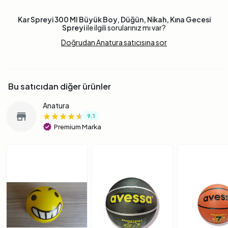
Kar Spreyi 300 Ml Büyük Boy, Düğün, Nikah, Kına Gecesi
Spreyi
ile ilgili sorularınız mı var?
Doğrudan Anatura satıcısına sor
Bu satıcıdan diğer ürünler
Anatura
★★★★★
★★★★★
★★★★★
store
9.1
verified
Premium Marka