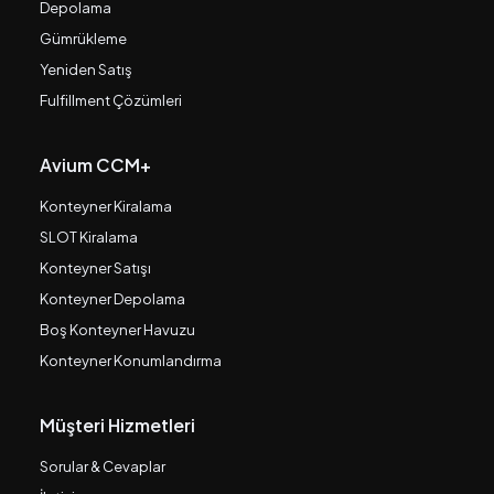
Depolama
Gümrükleme
Yeniden Satış
Fulfillment Çözümleri
Avium CCM+
Konteyner Kiralama
SLOT Kiralama
Konteyner Satışı
Konteyner Depolama
Boş Konteyner Havuzu
Konteyner Konumlandırma
Müşteri Hizmetleri
Sorular & Cevaplar