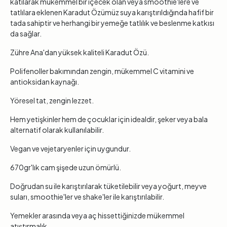
katılarak mükemmel bir içecek olan veya smoothie'lere ve
tatlılara eklenen Karadut Özümüz suya karıştırıldığında hafif bir
tada sahiptir ve herhangi bir yemeğe tatlılık ve beslenme katkısı
da sağlar.
Zühre Ana'dan yüksek kaliteli Karadut Özü.
Polifenoller bakımından zengin, mükemmel C vitamini ve
antioksidan kaynağı.
Yöresel tat, zengin lezzet.
Hem yetişkinler hem de çocuklar için idealdir, şeker veya bala
alternatif olarak kullanılabilir.
Vegan ve vejetaryenler için uygundur.
670gr'lık cam şişede uzun ömürlü.
Doğrudan su ile karıştırılarak tüketilebilir veya yoğurt, meyve
suları, smoothie'ler ve shake'ler ile karıştırılabilir.
Yemekler arasında veya aç hissettiğinizde mükemmel
atıştırmalık.