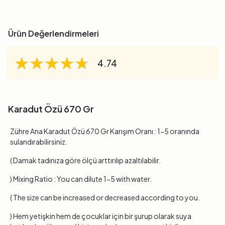
Ürün Değerlendirmeleri
★★★★★
★★★★★
★★★★★
4.74
Karadut Özü 670 Gr
Zühre Ana Karadut Özü 670 Gr Karışım Oranı : 1-5 oranında
sulandırabilirsiniz.
( Damak tadınıza göre ölçü arttırılıp azaltılabilir.
) Mixing Ratio : You can dilute 1-5 with water.
( The size can be increased or decreased according to you.
) Hem yetişkin hem de çocuklar için bir şurup olarak suya