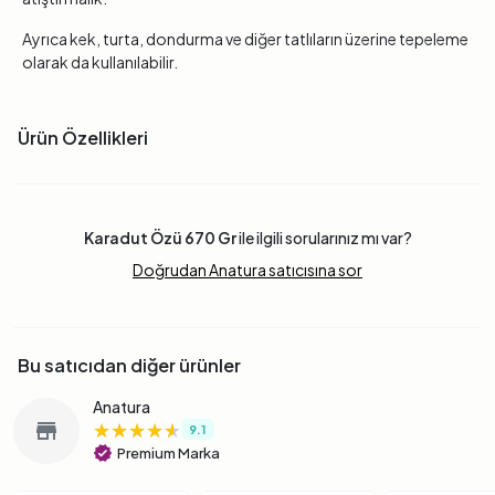
Ayrıca kek, turta, dondurma ve diğer tatlıların üzerine tepeleme
olarak da kullanılabilir.
Ürün Özellikleri
Karadut Özü 670 Gr
ile ilgili sorularınız mı var?
Doğrudan Anatura satıcısına sor
Bu satıcıdan diğer ürünler
Anatura
★★★★★
★★★★★
★★★★★
store
9.1
verified
Premium Marka