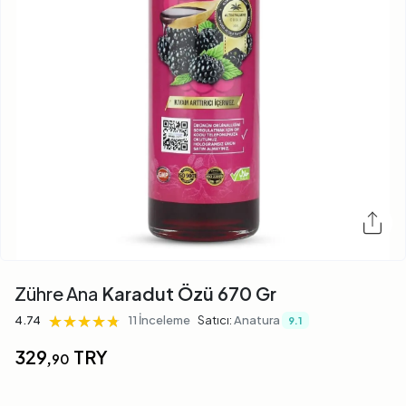
Zühre Ana
Karadut Özü 670 Gr
★★★★★
★★★★★
★★★★★
4.74
11 İnceleme
Satıcı:
Anatura
9.1
329,
TRY
90