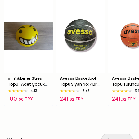
mintikbirler
Stres
Avessa
Basketbol
Avessa
Baske
Topu 1 Adet Çocuk
Topu Siyah No:7 Brc-
Topu Turuncu
Için Yumuşak
7 7 Numara
Brc-7 5 Numa
★★★★★
★★★★★
★★★★★
★★★★★
★★★★★
★★★★★
★★★★★
★★★★★
★★★★★
4.13
3.65
3.
Süngerimsi Içi Dolu
100,
241,
241,
TRY
TRY
TRY
00
32
32
Top 6 Numara