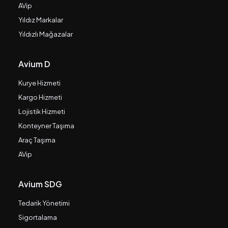
AVip
Yıldız Markalar
Yıldızlı Mağazalar
Avium D
Kurye Hizmeti
Kargo Hizmeti
Lojistik Hizmeti
Konteyner Taşıma
Araç Taşıma
AVip
Avium SDG
Tedarik Yönetimi
Sigortalama