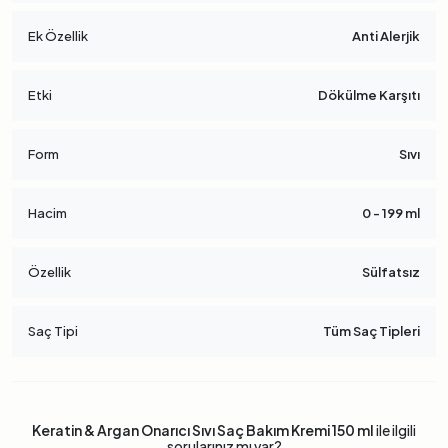
Ek Özellik
Anti Alerjik
Etki
Dökülme Karşıtı
Form
Sıvı
Hacim
0 - 199 ml
Özellik
Sülfatsız
Saç Tipi
Tüm Saç Tipleri
Keratin & Argan Onarıcı Sıvı Saç Bakım Kremi 150 ml
ile ilgili
sorularınız mı var?