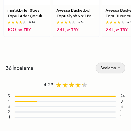
mintikbirler
Stres
Avessa
Basketbol
Avessa
Baske
Topu 1 Adet Çocuk
Topu Siyah No:7 Brc-
Topu Turuncu
Için Yumuşak
7 7 Numara
Brc-7 5 Numa
★★★★★
★★★★★
★★★★★
★★★★★
★★★★★
★★★★★
★★★★★
★★★★★
★★★★★
4.13
3.65
3.
Süngerimsi Içi Dolu
100,
241,
241,
TRY
TRY
TRY
00
32
32
Top 6 Numara
36 İnceleme
Sıralama
★★★★★
★★★★★
★★★★★
4.29
5
24
4
8
3
3
2
1
1
1