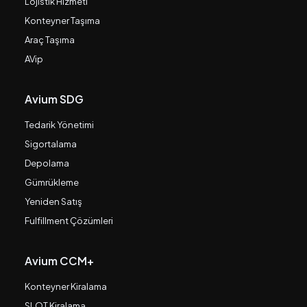
Lojistik Hizmeti
Konteyner Taşıma
Araç Taşıma
AVip
Avium SDG
Tedarik Yönetimi
Sigortalama
Depolama
Gümrükleme
Yeniden Satış
Fulfillment Çözümleri
Avium CCM+
Konteyner Kiralama
SLOT Kiralama