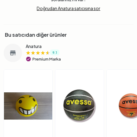
Doğrudan Anatura satıcısına sor
Bu satıcıdan diğer ürünler
Anatura
★★★★★
★★★★★
★★★★★
store
9.1
verified
Premium Marka