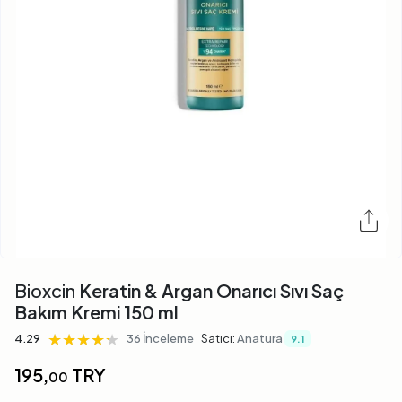
Bioxcin
Keratin & Argan Onarıcı Sıvı Saç
Bakım Kremi 150 ml
★★★★★
★★★★★
★★★★★
4.29
36 İnceleme
Satıcı:
Anatura
9.1
195,
TRY
00