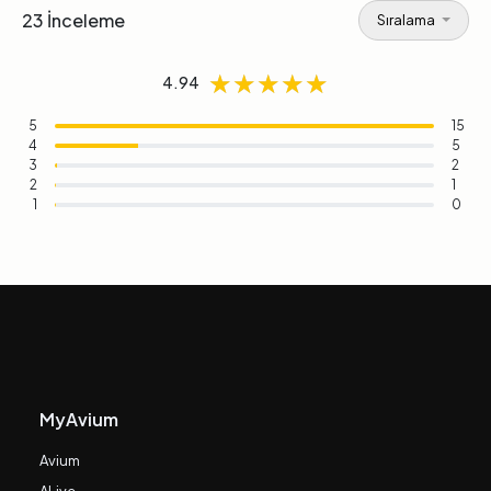
23 İnceleme
Sıralama
★★★★★
★★★★★
★★★★★
4.94
5
15
4
5
3
2
2
1
1
0
MyAvium
Avium