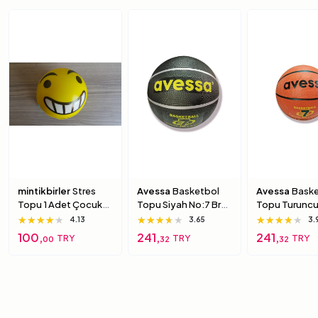
mintikbirler
Stres
Avessa
Basketbol
Avessa
Baske
Topu 1 Adet Çocuk
Topu Siyah No:7 Brc-
Topu Turuncu
Için Yumuşak
7 7 Numara
Brc-7 5 Numa
★★★★★
★★★★★
★★★★★
★★★★★
★★★★★
★★★★★
★★★★★
★★★★★
★★★★★
4.13
3.65
3.
Süngerimsi Içi Dolu
100,
241,
241,
TRY
TRY
TRY
00
32
32
Top 6 Numara