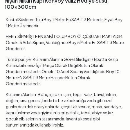
Nişan Nikah Kapı Konvoy Valiz Hediye Süsü,
100x300cm
Kristal Süsleme Tülü Boy 1 Metre En SABİT 3 Metredir. Fiyat Boy
1 Metre Üzerinedir.
HER + SİPARİŞTE EN SABİT OLUP BOY ÖLÇÜSÜ ARTMAKTADIR.
Örnek: 5 Adet Sipariş Verildiğinde Boy 5 Metre En SABİT 3 Metre
Gönderilir.
Tüm Siparişler Kullanım Alanına Göre Dilediğiniz Ebatta Kesip
Kullanabilmeniz İçin Parça Olarak Değil Bütün Olarak
Gönderilmektedir. Örnek: 10 Adet Sipariş Verildiğinde Boy 10
Metre EN SABİT 3 Metre Halinde Bütün Olarak
Gönderilmektedir.
Kullanım Alanları: Bohça, söz, nişan, tepsi, valiz, bavul, nikah,
düğün, kına gecesi, bride to be ve bekarlığa veda gibi özel
günlerdeki dekorasyonlarda, çeşitli aksesuar, masa, sandalye,
kapı süsleme veya giyim ürünleri gelinlik, tepsi, abiye ve kız
çocuk elbiselerinin tasarımında, lavanta kesesi gibi
sunumlarınızda kullanabilirsiniz.