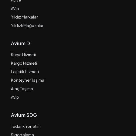
ALive
AVip
Yıldız Markalar
Yıldızlı Mağazalar
Avium D
Kurye Hizmeti
Kargo Hizmeti
Lojistik Hizmeti
Konteyner Taşıma
Araç Taşıma
AVip
Avium SDG
Tedarik Yönetimi
Sigortalama