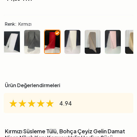
Renk:
Kırmızı
Ürün Değerlendirmeleri
★★★★★
★★★★★
★★★★★
4.94
Kırmızı Süsleme Tülü, Bohça Çeyiz Gelin Damat