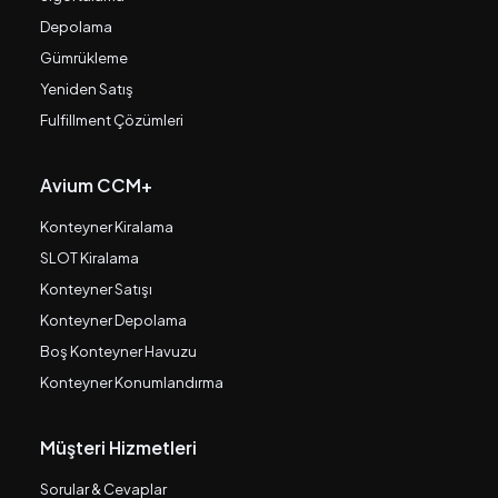
Depolama
Gümrükleme
Yeniden Satış
Fulfillment Çözümleri
Avium CCM+
Konteyner Kiralama
SLOT Kiralama
Konteyner Satışı
Konteyner Depolama
Boş Konteyner Havuzu
Konteyner Konumlandırma
Müşteri Hizmetleri
Sorular & Cevaplar