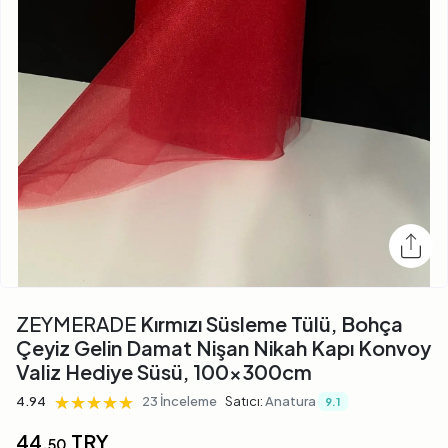
ZEYMERADE
Kırmızı Süsleme Tülü, Bohça
Çeyiz Gelin Damat Nişan Nikah Kapı Konvoy
Valiz Hediye Süsü, 100x300cm
★★★★★
★★★★★
★★★★★
4.94
23 İnceleme
Satıcı:
Anatura
9.1
44,
TRY
50