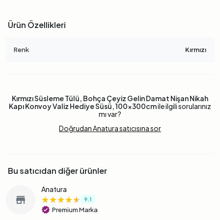
Ürün Özellikleri
Renk
Kırmızı
Kırmızı Süsleme Tülü, Bohça Çeyiz Gelin Damat Nişan Nikah
Kapı Konvoy Valiz Hediye Süsü, 100x300cm
ile ilgili sorularınız
mı var?
Doğrudan Anatura satıcısına sor
Bu satıcıdan diğer ürünler
Anatura
★★★★★
★★★★★
★★★★★
store
9.1
verified
Premium Marka