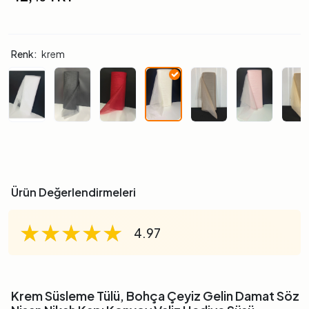
Renk:
krem
Ürün Değerlendirmeleri
★★★★★
★★★★★
★★★★★
4.97
Krem Süsleme Tülü, Bohça Çeyiz Gelin Damat Söz