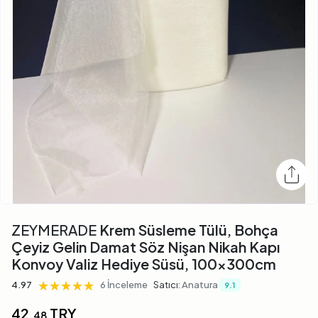
ZEYMERADE
Krem Süsleme Tülü, Bohça
Çeyiz Gelin Damat Söz Nişan Nikah Kapı
Konvoy Valiz Hediye Süsü, 100x300cm
★★★★★
★★★★★
★★★★★
4.97
6 İnceleme
Satıcı:
Anatura
9.1
42,
TRY
48