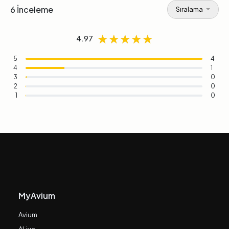
6 İnceleme
Sıralama
★★★★★
★★★★★
★★★★★
4.97
5
4
4
1
3
0
2
0
1
0
MyAvium
Avium