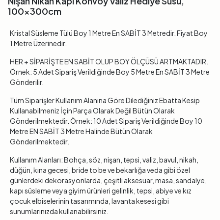
Nişan Nikah Kapı Konvoy Valiz Hediye Süsü,
100x300cm
Kristal Süsleme Tülü Boy 1 Metre En SABİT 3 Metredir. Fiyat Boy
1 Metre Üzerinedir.
HER + SİPARİŞTE EN SABİT OLUP BOY ÖLÇÜSÜ ARTMAKTADIR.
Örnek: 5 Adet Sipariş Verildiğinde Boy 5 Metre En SABİT 3 Metre
Gönderilir.
Tüm Siparişler Kullanım Alanına Göre Dilediğiniz Ebatta Kesip
Kullanabilmeniz İçin Parça Olarak Değil Bütün Olarak
Gönderilmektedir. Örnek: 10 Adet Sipariş Verildiğinde Boy 10
Metre EN SABİT 3 Metre Halinde Bütün Olarak
Gönderilmektedir.
Kullanım Alanları: Bohça, söz, nişan, tepsi, valiz, bavul, nikah,
düğün, kına gecesi, bride to be ve bekarlığa veda gibi özel
günlerdeki dekorasyonlarda, çeşitli aksesuar, masa, sandalye,
kapı süsleme veya giyim ürünleri gelinlik, tepsi, abiye ve kız
çocuk elbiselerinin tasarımında, lavanta kesesi gibi
sunumlarınızda kullanabilirsiniz.