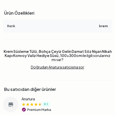
Ürün Özellikleri
Renk
krem
Krem Süsleme Tülü, Bohça Çeyiz Gelin Damat Söz Nişan Nikah
Kapı Konvoy Valiz Hediye Süsü, 100x300cm
ile ilgili sorularınız
mı var?
Doğrudan Anatura satıcısına sor
Bu satıcıdan diğer ürünler
Anatura
★★★★★
★★★★★
★★★★★
store
9.1
verified
Premium Marka