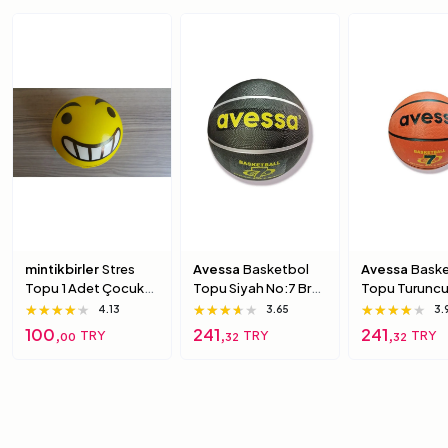
mintikbirler
Stres
Avessa
Basketbol
Avessa
Baske
Topu 1 Adet Çocuk
Topu Siyah No:7 Brc-
Topu Turuncu
Için Yumuşak
7 7 Numara
Brc-7 5 Numa
★★★★★
★★★★★
★★★★★
★★★★★
★★★★★
★★★★★
★★★★★
★★★★★
★★★★★
4.13
3.65
3.
Süngerimsi Içi Dolu
100,
241,
241,
TRY
TRY
TRY
00
32
32
Top 6 Numara