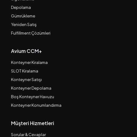
Depolama
Gümrükleme
Yeniden Satış
Fulfillment Çözümleri
Avium CCM+
Konteyner Kiralama
SLOT Kiralama
Konteyner Satışı
Konteyner Depolama
Boş Konteyner Havuzu
Konteyner Konumlandırma
Müşteri Hizmetleri
Sorular & Cevaplar