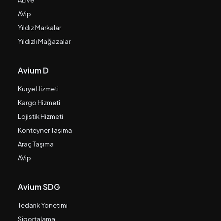
ALive
AVip
Yıldız Markalar
Yıldızlı Mağazalar
Avium D
Kurye Hizmeti
Kargo Hizmeti
Lojistik Hizmeti
Konteyner Taşıma
Araç Taşıma
AVip
Avium SDG
Tedarik Yönetimi
Sigortalama