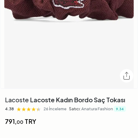
Lacoste
Lacoste Kadın Bordo Saç Tokası
★★★★★
★★★★★
★★★★★
4.38
26 İnceleme
Satıcı:
Anatura Fashion
9.34
791,
TRY
00