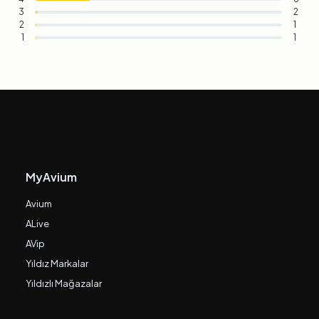
3
2
2
1
1
1
MyAvium
Avium
ALive
AVip
Yıldız Markalar
Yıldızlı Mağazalar