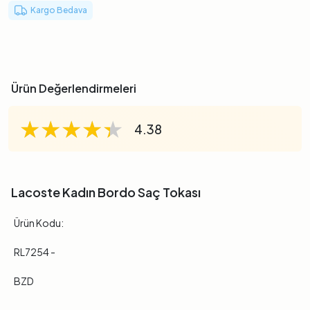
Kargo Bedava
Ürün Değerlendirmeleri
★★★★★
★★★★★
★★★★★
4.38
Lacoste Kadın Bordo Saç Tokası
Ürün Kodu:
RL7254 -
BZD