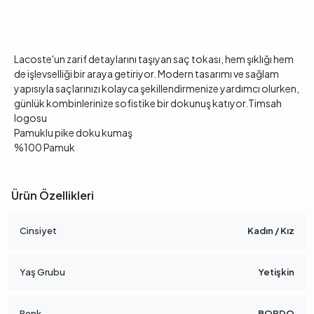
Lacoste'un zarif detaylarını taşıyan saç tokası, hem şıklığı hem
de işlevselliği bir araya getiriyor. Modern tasarımı ve sağlam
yapısıyla saçlarınızı kolayca şekillendirmenize yardımcı olurken,
günlük kombinlerinize sofistike bir dokunuş katıyor.Timsah
logosu
Pamuklu pike doku kumaş
%100 Pamuk
Ürün Özellikleri
Cinsiyet
Kadın / Kız
Yaş Grubu
Yetişkin
Renk
BORDO