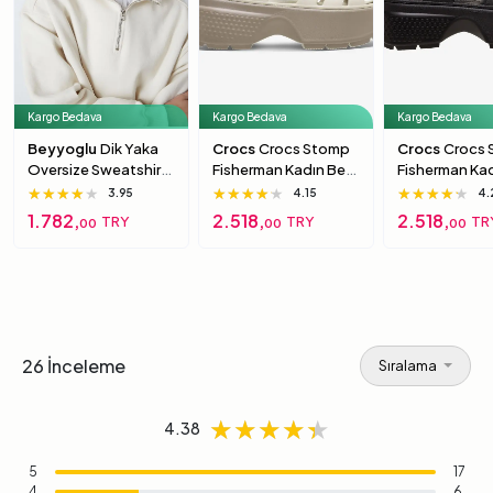
Kargo Bedava
Kargo Bedava
Kargo Bedava
Beyyoglu
Dik Yaka
Crocs
Crocs Stomp
Crocs
Crocs
Oversize Sweatshirt
Fisherman Kadın Bej
Fisherman Ka
S
Sandalet 39-40
Siyah Sandal
★★★★★
★★★★★
★★★★★
★★★★★
★★★★★
★★★★★
★★★★★
★★★★★
★★★★★
3.95
4.15
4.
40
1.782,
2.518,
2.518,
TRY
TRY
TR
00
00
00
26 İnceleme
Sıralama
★★★★★
★★★★★
★★★★★
4.38
5
17
4
6