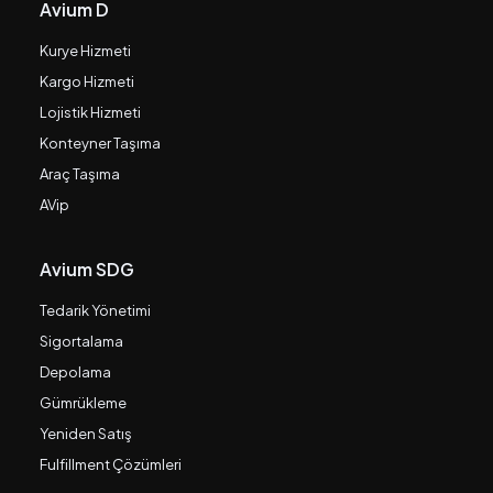
Avium D
Kurye Hizmeti
Kargo Hizmeti
Lojistik Hizmeti
Konteyner Taşıma
Araç Taşıma
AVip
Avium SDG
Tedarik Yönetimi
Sigortalama
Depolama
Gümrükleme
Yeniden Satış
Fulfillment Çözümleri