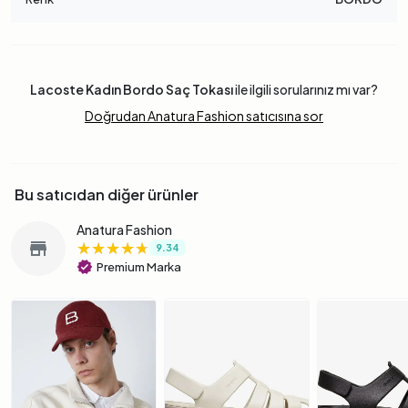
Lacoste Kadın Bordo Saç Tokası
ile ilgili sorularınız mı var?
Doğrudan Anatura Fashion satıcısına sor
Bu satıcıdan diğer ürünler
Anatura Fashion
★★★★★
★★★★★
★★★★★
store
9.34
verified
Premium Marka