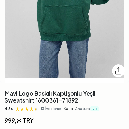
Mavi
Logo Baskılı Kapüşonlu Yeşil
Sweatshirt 1600361-71892
★★★★★
★★★★★
★★★★★
4.56
13 İnceleme
Satıcı:
Anatura
9.1
999,
TRY
99