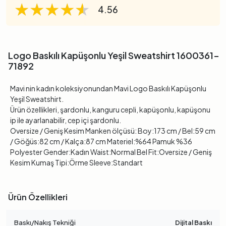
★★★★★
★★★★★
★★★★★
4.56
Logo Baskılı Kapüşonlu Yeşil Sweatshirt 1600361-
71892
Mavi nin kadın koleksiyonundan Mavi Logo Baskılı Kapüşonlu
Yeşil Sweatshirt.
Ürün özellikleri, şardonlu, kanguru cepli, kapüşonlu, kapüşonu
ip ile ayarlanabilir, cep içi şardonlu.
Oversize / Geniş Kesim Manken ölçüsü: Boy:173 cm / Bel:59 cm
/ Göğüs:82 cm / Kalça:87 cm Materiel:%64 Pamuk %36
Polyester Gender:Kadın Waist:Normal Bel Fit:Oversize / Geniş
Kesim Kumaş Tipi:Örme Sleeve:Standart
Ürün Özellikleri
Baskı/Nakış Tekniği
Dijital Baskı