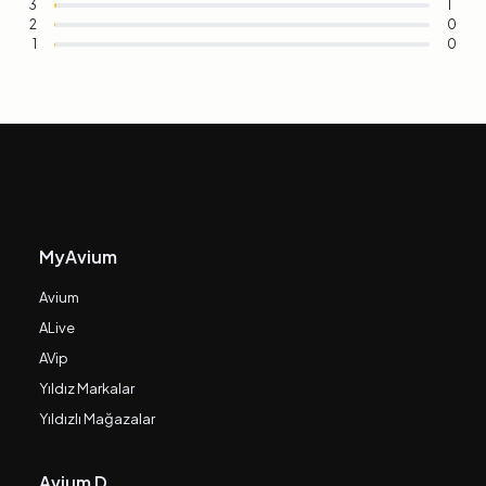
3
1
2
0
1
0
MyAvium
Avium
ALive
AVip
Yıldız Markalar
Yıldızlı Mağazalar
Avium D