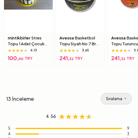
mintikbirler
Stres
Avessa
Basketbol
Avessa
Baske
Topu 1 Adet Çocuk
Topu Siyah No:7 Brc-
Topu Turuncu
Için Yumuşak
7 7 Numara
Brc-7 5 Numa
★★★★★
★★★★★
★★★★★
★★★★★
★★★★★
★★★★★
★★★★★
★★★★★
★★★★★
4.13
3.65
3.
Süngerimsi Içi Dolu
100,
241,
241,
TRY
TRY
TRY
00
32
32
Top 6 Numara
13 İnceleme
Sıralama
★★★★★
★★★★★
★★★★★
4.56
5
9
4
3