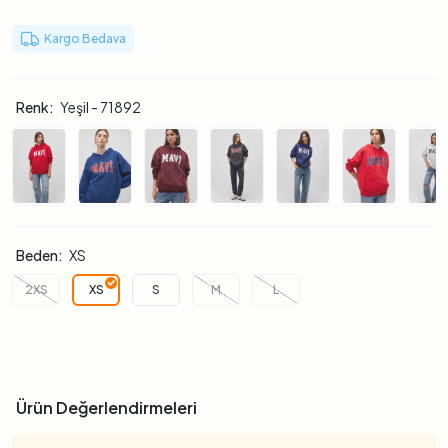
Kargo Bedava
Renk:
Yeşil - 71892
Beden:
XS
2XS
XS
S
M
L
Ürün Değerlendirmeleri