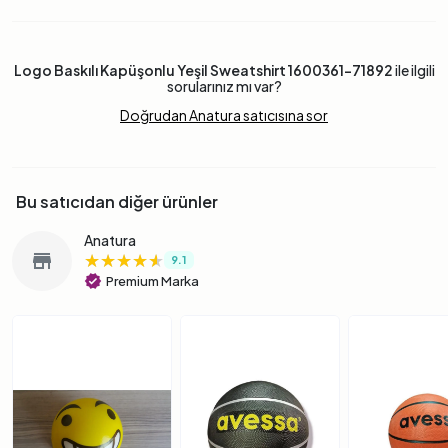
Logo Baskılı Kapüşonlu Yeşil Sweatshirt 1600361-71892
ile ilgili
sorularınız mı var?
Doğrudan Anatura satıcısına sor
Bu satıcıdan diğer ürünler
Anatura
★★★★★
★★★★★
★★★★★
store
9.1
verified
Premium Marka