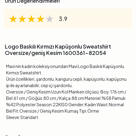
Ürün Değerlendirmeleri
★★★★★
★★★★★
★★★★★
3.9
Logo Baskılı Kırmızı Kapüşonlu Sweatshirt
Oversize/geniş Kesim 1600361-82054
Mavi nin kadın koleksiyonundan Mavi Logo Baskılı Kapüşonlu
Kırmızı Sweatshirt.
Ürün özellikleri, şardonlu, kanguru cepli, kapüşonlu, kapüşonu
ip ile ayarlanabilir, cep içi şardonlu.
Oversize / Geniş Kesim Uzun Kol Manken ölçüsü: Boy:176 cm /
Bel:61 cm / Göğüs:80 cm / Kalça:88 cm Materiel:%58 Pamuk
%42 Polyester Season:22KIS0 Gender:Kadın Waist:Normal
Bel Fit:Oversize / Geniş Kesim Kumaş Tipi:Örme
Sleeve:Standart