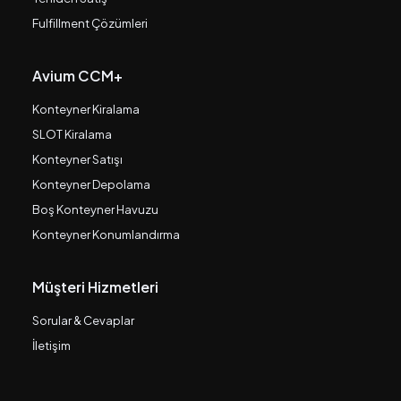
Fulfillment Çözümleri
Avium CCM+
Konteyner Kiralama
SLOT Kiralama
Konteyner Satışı
Konteyner Depolama
Boş Konteyner Havuzu
Konteyner Konumlandırma
Müşteri Hizmetleri
Sorular & Cevaplar
İletişim