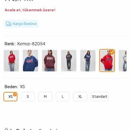
Acele et, tükenmek üzere!
Kargo Bedava
Renk:
Kırmızı-82054
Beden:
XS
XS
S
M
L
XL
Standart