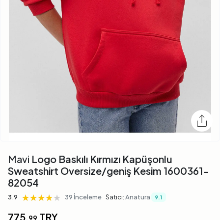
Mavi
Logo Baskılı Kırmızı Kapüşonlu
Sweatshirt Oversize/geniş Kesim 1600361-
82054
★★★★★
★★★★★
★★★★★
3.9
39 İnceleme
Satıcı:
Anatura
9.1
775,
TRY
99