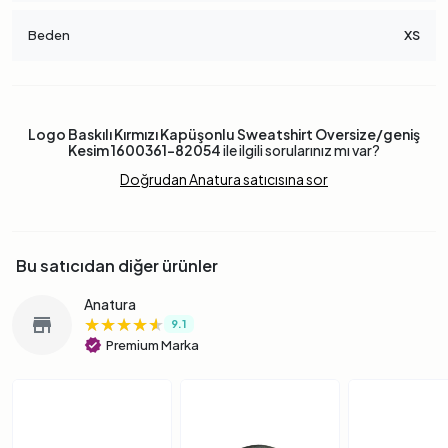
Beden
XS
Logo Baskılı Kırmızı Kapüşonlu Sweatshirt Oversize/geniş
Kesim 1600361-82054
ile ilgili sorularınız mı var?
Doğrudan Anatura satıcısına sor
Bu satıcıdan diğer ürünler
Anatura
★★★★★
★★★★★
★★★★★
store
9.1
verified
Premium Marka