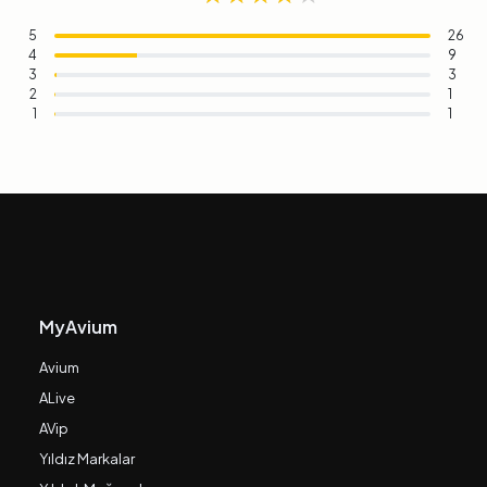
5
26
4
9
3
3
2
1
1
1
MyAvium
Avium
ALive
AVip
Yıldız Markalar