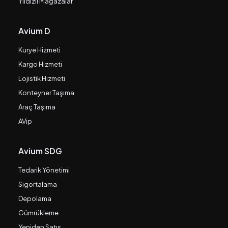
Yıldızlı Mağazalar
Avium D
Kurye Hizmeti
Kargo Hizmeti
Lojistik Hizmeti
Konteyner Taşıma
Araç Taşıma
AVip
Avium SDG
Tedarik Yönetimi
Sigortalama
Depolama
Gümrükleme
Yeniden Satış