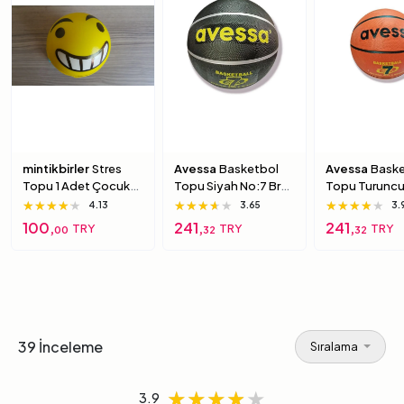
mintikbirler
Stres
Avessa
Basketbol
Avessa
Baske
Topu 1 Adet Çocuk
Topu Siyah No:7 Brc-
Topu Turuncu
Için Yumuşak
7 7 Numara
Brc-7 5 Numa
★★★★★
★★★★★
★★★★★
★★★★★
★★★★★
★★★★★
★★★★★
★★★★★
★★★★★
4.13
3.65
3.
Süngerimsi Içi Dolu
100,
241,
241,
TRY
TRY
TRY
00
32
32
Top 6 Numara
39 İnceleme
Sıralama
★★★★★
★★★★★
★★★★★
3.9