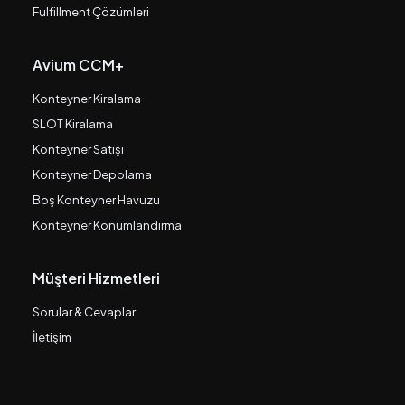
Fulfillment Çözümleri
Avium CCM+
Konteyner Kiralama
SLOT Kiralama
Konteyner Satışı
Konteyner Depolama
Boş Konteyner Havuzu
Konteyner Konumlandırma
Müşteri Hizmetleri
Sorular & Cevaplar
İletişim