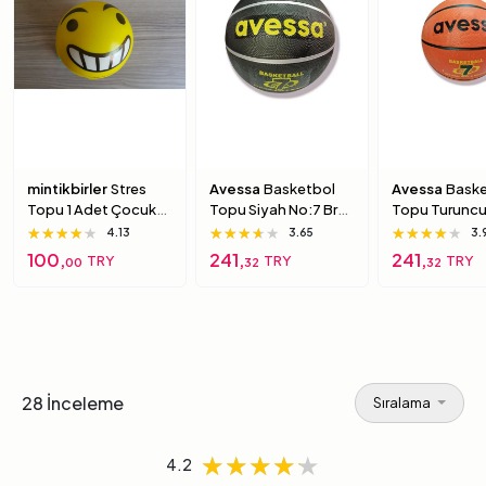
mintikbirler
Stres
Avessa
Basketbol
Avessa
Baske
Topu 1 Adet Çocuk
Topu Siyah No:7 Brc-
Topu Turuncu
Için Yumuşak
7 7 Numara
Brc-7 5 Numa
★★★★★
★★★★★
★★★★★
★★★★★
★★★★★
★★★★★
★★★★★
★★★★★
★★★★★
4.13
3.65
3.
Süngerimsi Içi Dolu
100,
241,
241,
TRY
TRY
TRY
00
32
32
Top 6 Numara
28 İnceleme
Sıralama
★★★★★
★★★★★
★★★★★
4.2