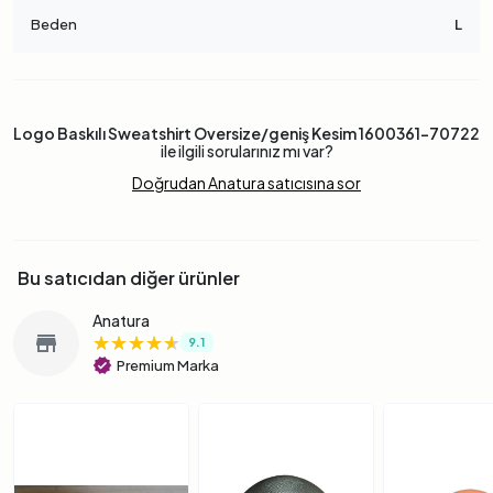
Beden
L
Logo Baskılı Sweatshirt Oversize/geniş Kesim 1600361-70722
ile ilgili sorularınız mı var?
Doğrudan Anatura satıcısına sor
Bu satıcıdan diğer ürünler
Anatura
★★★★★
★★★★★
★★★★★
store
9.1
verified
Premium Marka