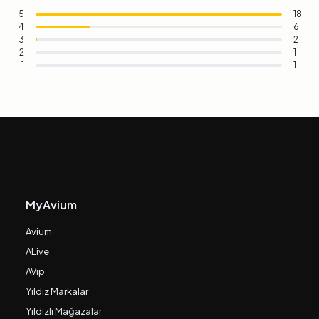
5
18
4
6
3
2
2
1
1
1
MyAvium
Avium
ALive
AVip
Yıldız Markalar
Yıldızlı Mağazalar