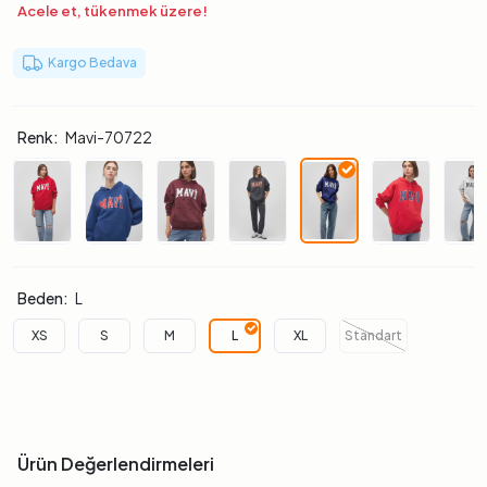
Acele et, tükenmek üzere!
Kargo Bedava
Renk:
Mavi-70722
Beden:
L
XS
S
M
L
XL
Standart
Ürün Değerlendirmeleri