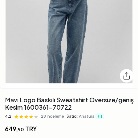
Mavi
Logo Baskılı Sweatshirt Oversize/geniş
Kesim 1600361-70722
★★★★★
★★★★★
★★★★★
4.2
28 İnceleme
Satıcı:
Anatura
9.1
649,
TRY
90