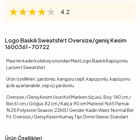
★★★★★
★★★★★
★★★★★
4.2
Logo Baskılı Sweatshirt Oversize/geniş Kesim
1600361-70722
Mavi nin kadın koleksiyonundan Mavi Logo Baskılı Kapüşonlu
Lacivert Sweatshirt.
Ürün özellikleri, şardonlu, kanguru cepli, kapüşonlu, kapüşonu
ip ile ayarlanabilir, cep içi şardonlu.
Oversize / Geniş Kesim Uzun Kol Manken ölçüsü: Boy:180 cm /
Bel:61 cm / Göğüs:82 cm / Kalça:90 cm Materiel:%65 Pamuk
%35 Polyester Season:22KIS1 Gender:Kadın Waist:Normal Bel
Fit:Oversize / Geniş Kesim Kumaş Tipi:Örme Sleeve:Standart
Ürün Özellikleri