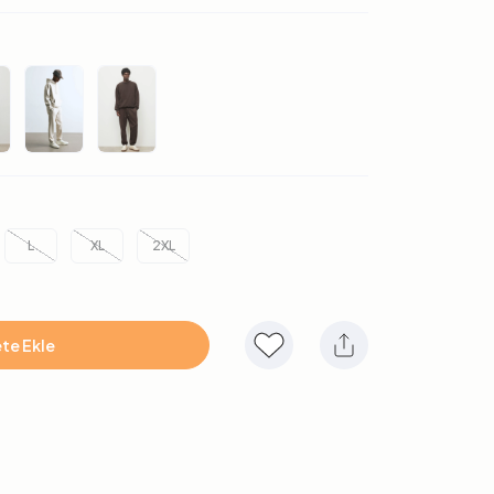
L
XL
2XL
te Ekle