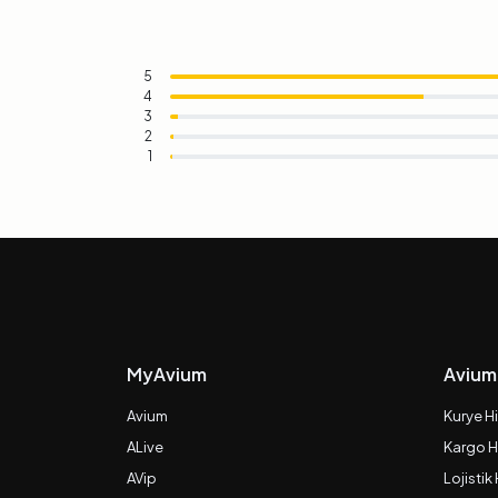
5
4
3
2
1
MyAvium
Avium
Avium
Kurye H
ALive
Kargo H
AVip
Lojistik