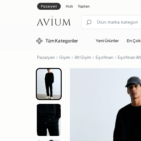
Pazaryeri
Hızlı
Toptan
Tüm
Kategoriler
Yeni Ürünler
En Çok
Pazaryeri
Giyim
Alt Giyim
Eşofman
Eşofman Alt