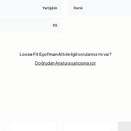
Yetişkin
Renk
XS
Loose Fit Eşofman Altı
ile ilgili sorularınız mı var?
Doğrudan Anatura satıcısına sor