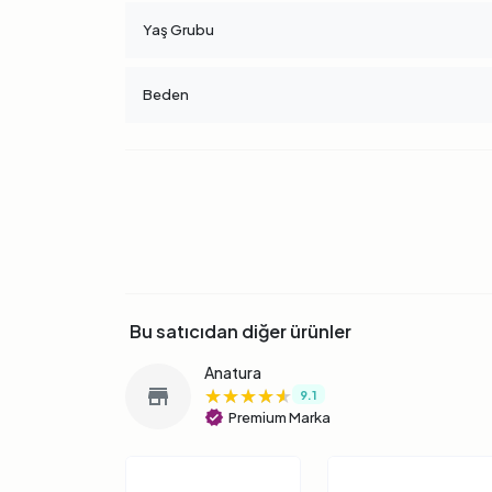
Yaş Grubu
Beden
Bu satıcıdan diğer ürünler
Anatura
★★★★★
★★★★★
★★★★★
store
9.1
verified
Premium Marka