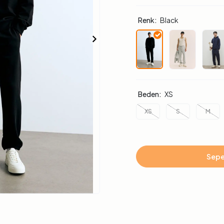
Renk:
Black
Beden:
XS
XS
S
M
Sepe