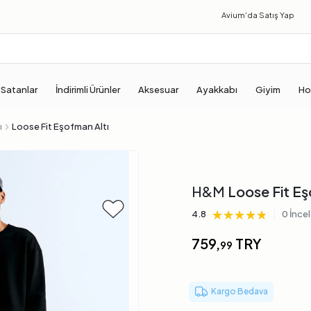
Avium'da
Satış Yap
 Satanlar
İndirimli Ürünler
Aksesuar
Ayakkabı
Giyim
Ho
ı
Loose Fit Eşofman Altı
H&M
Loose Fit Eş
★★★★★
★★★★★
★★★★★
|
4.8
0 İnce
759,
TRY
99
Kargo Bedava