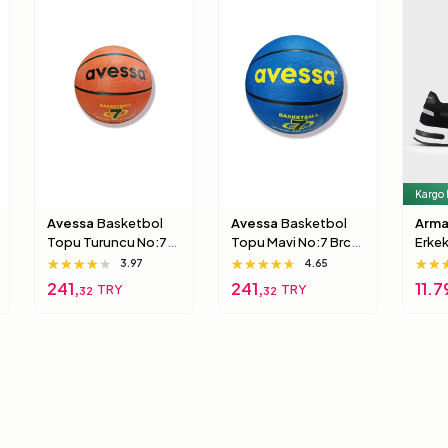
Kargo
Avessa
Basketbol
Avessa
Basketbol
Arma
Topu Turuncu No:7
Topu Mavi No:7 Brc-
Erke
Brc-7 5 Numara
7 7 Numara
Xux0
★★★★★
★★★★★
★★★★★
★★★★★
★★★★★
★★★★★
★★
★★
★★
3.97
4.65
000
241,
241,
11.7
TRY
TRY
32
32