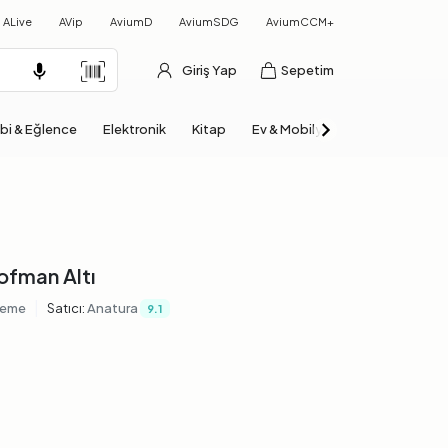
ALive
AVip
AviumD
AviumSDG
AviumCCM+
Giriş Yap
Sepetim
bi & Eğlence
Elektronik
Kitap
Ev & Mobilya
Otomobil & Mo
ofman Altı
|
leme
Satıcı:
Anatura
9.1