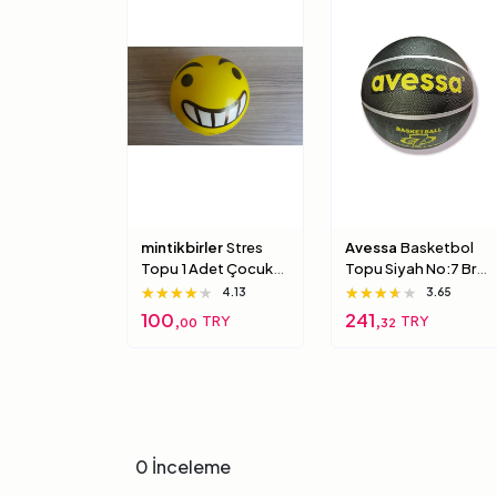
mintikbirler
Stres
Avessa
Basketbol
Topu 1 Adet Çocuk
Topu Siyah No:7 Brc-
Için Yumuşak
7 7 Numara
★★★★★
★★★★★
★★★★★
★★★★★
★★★★★
★★★★★
4.13
3.65
Süngerimsi Içi Dolu
100,
241,
TRY
TRY
00
32
Top 6 Numara
0 İnceleme