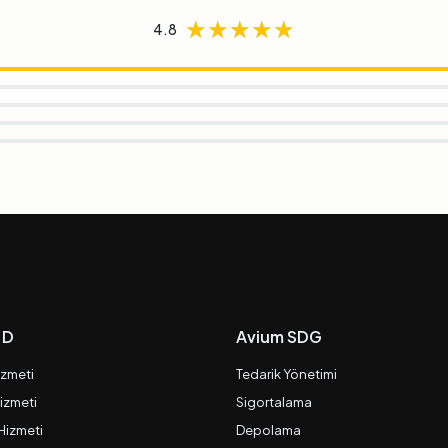
★★★★★
★★★★★
★★★★★
4.8
 D
Avium SDG
izmeti
Tedarik Yönetimi
izmeti
Sigortalama
 Hizmeti
Depolama