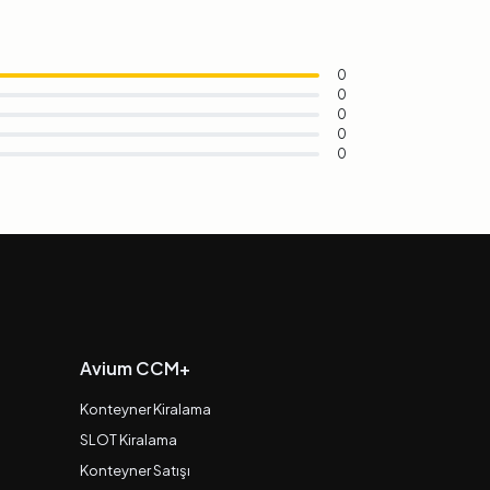
0
0
0
0
0
Avium CCM+
Konteyner Kiralama
SLOT Kiralama
Konteyner Satışı