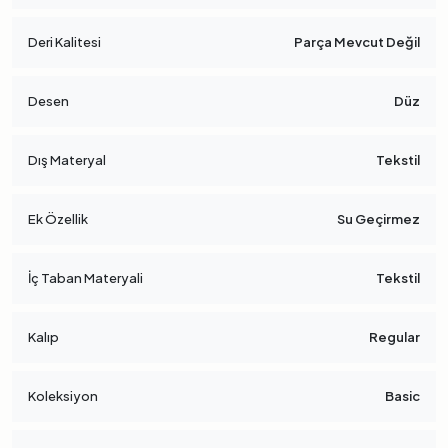
Deri Kalitesi
Parça Mevcut Değil
Desen
Düz
Dış Materyal
Tekstil
Ek Özellik
Su Geçirmez
İç Taban Materyali
Tekstil
Kalıp
Regular
Koleksiyon
Basic