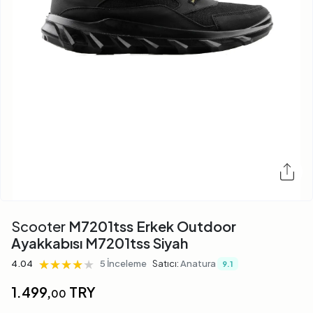
Scooter
M7201tss Erkek Outdoor
Ayakkabısı M7201tss Siyah
★★★★★
★★★★★
★★★★★
4.04
5 İnceleme
Satıcı:
Anatura
9.1
1.499,
TRY
00