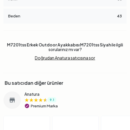
Beden
43
M7201tss Erkek Outdoor Ayakkabısı M7201tss Siyah
ile ilgili
sorularınız mı var?
Doğrudan Anatura satıcısına sor
Bu satıcıdan diğer ürünler
Anatura
★★★★★
★★★★★
★★★★★
store
9.1
verified
Premium Marka