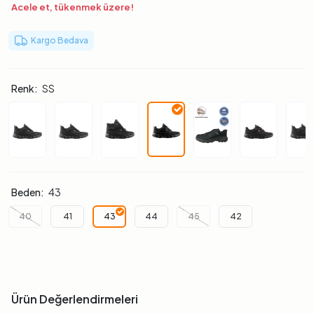
Acele et, tükenmek üzere!
Kargo Bedava
Renk:
SS
Beden:
43
40
41
43
44
45
42
Ürün Değerlendirmeleri