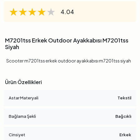
★★★★★
★★★★★
★★★★★
4.04
M7201tss Erkek Outdoor Ayakkabısı M7201tss
Siyah
Scooter m7201tss erkek outdoor ayakkabısı m7201tss siyah
Ürün Özellikleri
Astar Materyali
Tekstil
Bağlama Şekli
Bağcıklı
Cinsiyet
Erkek