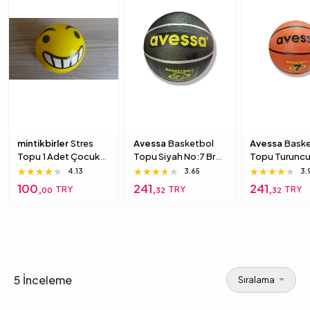
mintikbirler
Stres
Avessa
Basketbol
Avessa
Baske
Topu 1 Adet Çocuk
Topu Siyah No:7 Brc-
Topu Turuncu
Için Yumuşak
7 7 Numara
Brc-7 5 Numa
★★★★★
★★★★★
★★★★★
★★★★★
★★★★★
★★★★★
★★★★★
★★★★★
★★★★★
4.13
3.65
3.
Süngerimsi Içi Dolu
100,
241,
241,
TRY
TRY
TRY
00
32
32
Top 6 Numara
5 İnceleme
Sıralama