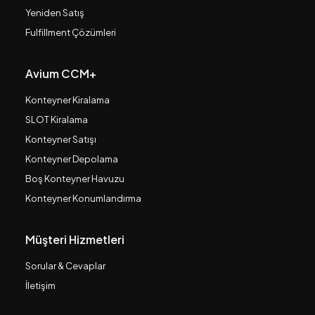
Yeniden Satış
Fulfillment Çözümleri
Avium CCM+
Konteyner Kiralama
SLOT Kiralama
Konteyner Satışı
Konteyner Depolama
Boş Konteyner Havuzu
Konteyner Konumlandırma
Müşteri Hizmetleri
Sorular & Cevaplar
İletişim