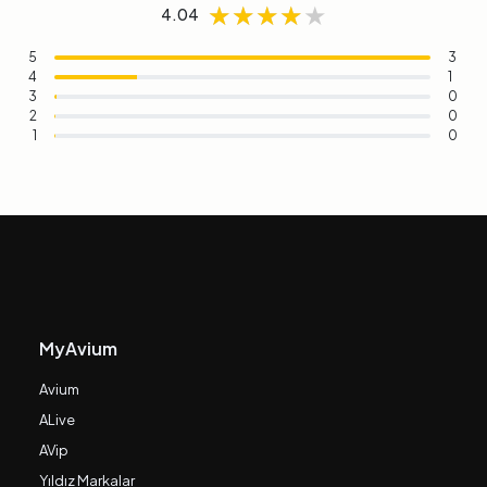
★★★★★
★★★★★
★★★★★
4.04
5
3
4
1
3
0
2
0
1
0
MyAvium
Avium
ALive
AVip
Yıldız Markalar