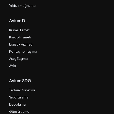
Yıldızlı Mağazalar
Avium D
Kurye Hizmeti
Kargo Hizmeti
Lojistik Hizmeti
Konteyner Taşıma
Araç Taşıma
AVip
Avium SDG
Tedarik Yönetimi
Sigortalama
Depolama
Gümrükleme