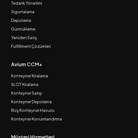
Tedarik Yönetimi
Sigortalama
Depolama
Gümrükleme
Yeniden Satış
Fulfillment Çözümleri
Avium CCM+
Konteyner Kiralama
SLOT Kiralama
Konteyner Satışı
Konteyner Depolama
Boş Konteyner Havuzu
Konteyner Konumlandırma
Müşteri Hizmetleri