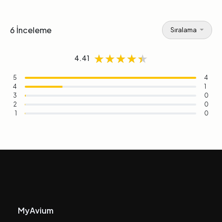
6 İnceleme
Sıralama
★★★★★
★★★★★
★★★★★
4.41
5
4
4
1
3
0
2
0
1
0
MyAvium