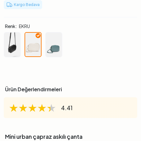
Kargo Bedava
Renk:
EKRU
Ürün Değerlendirmeleri
★★★★★
★★★★★
★★★★★
4.41
Mini urban çapraz askılı çanta