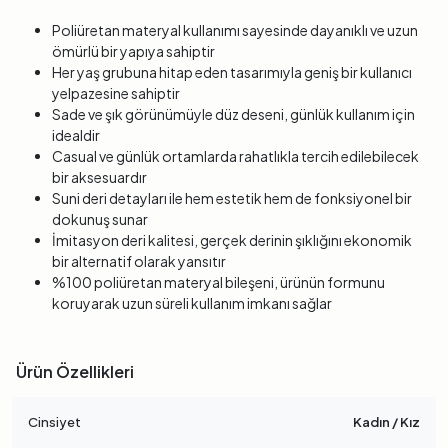
Poliüretan materyal kullanımı sayesinde dayanıklı ve uzun
ömürlü bir yapıya sahiptir
Her yaş grubuna hitap eden tasarımıyla geniş bir kullanıcı
yelpazesine sahiptir
Sade ve şık görünümüyle düz deseni, günlük kullanım için
idealdir
Casual ve günlük ortamlarda rahatlıkla tercih edilebilecek
bir aksesuardır
Suni deri detayları ile hem estetik hem de fonksiyonel bir
dokunuş sunar
İmitasyon deri kalitesi, gerçek derinin şıklığını ekonomik
bir alternatif olarak yansıtır
%100 poliüretan materyal bileşeni, ürünün formunu
koruyarak uzun süreli kullanım imkanı sağlar
Ürün Özellikleri
Cinsiyet
Kadın / Kız