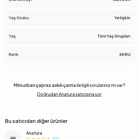
Yaş Grubu
Yetişkin
Yaş
Tüm Yaş Grupları
Renk
EKRU
Mini urban çapraz askılı çanta
ile ilgili sorularınız mı var?
Doğrudan Anatura satıcısına sor
Bu satıcıdan diğer ürünler
Anatura
★★★★★
★★★★★
★★★★★
9.1