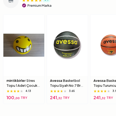
store
verified
Premium Marka
mintikbirler
Stres
Avessa
Basketbol
Avessa
Baske
Topu 1 Adet Çocuk
Topu Siyah No:7 Brc-
Topu Turuncu
Için Yumuşak
7 7 Numara
Brc-7 5 Numa
★★★★★
★★★★★
★★★★★
★★★★★
★★★★★
★★★★★
★★★★★
★★★★★
★★★★★
4.13
3.65
3.
Süngerimsi Içi Dolu
100,
241,
241,
TRY
TRY
TRY
00
32
32
Top 6 Numara