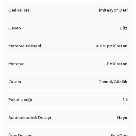
Deri Kalitesi
İmitasyon Deri
Desen
Düz
Materyal Bileşeni
100% poliüretan
Materyal
Poliüretan
Ortam
Casual/Günlük
Paket İçeriği
1'li
Sürdürülebilirlik Detayı
Hayır
Ürün Detayı
Suni Deri