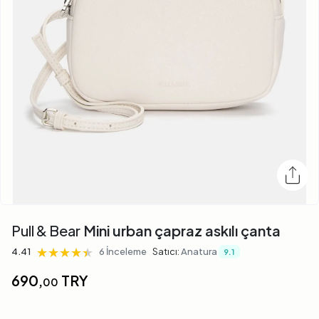
Pull & Bear
Mini urban çapraz askılı çanta
★★★★★
★★★★★
★★★★★
4.41
6 İnceleme
Satıcı:
Anatura
9.1
690,
TRY
00