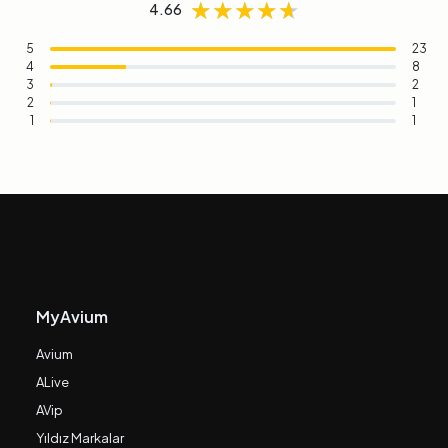
★★★★★
★★★★★
★★★★★
4.66
5
23
4
8
3
2
2
1
1
1
MyAvium
Avium
ALive
AVip
Yıldız Markalar