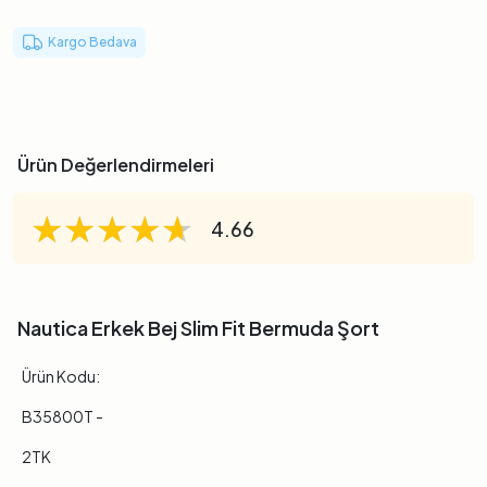
Kargo Bedava
Ürün Değerlendirmeleri
★★★★★
★★★★★
★★★★★
4.66
Nautica Erkek Bej Slim Fit Bermuda Şort
Ürün Kodu:
B35800T -
2TK