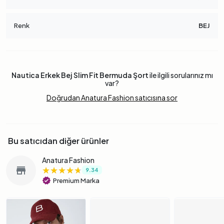
Renk
BEJ
Nautica Erkek Bej Slim Fit Bermuda Şort
ile ilgili sorularınız mı
var?
Doğrudan Anatura Fashion satıcısına sor
Bu satıcıdan diğer ürünler
Anatura Fashion
★★★★★
★★★★★
★★★★★
store
9.34
verified
Premium Marka