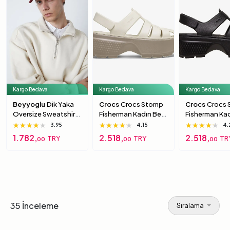
Kargo Bedava
Kargo Bedava
Kargo Bedava
Beyyoglu
Dik Yaka
Crocs
Crocs Stomp
Crocs
Crocs
Oversize Sweatshirt
Fisherman Kadın Bej
Fisherman Ka
S
Sandalet 39-40
Siyah Sandal
★★★★★
★★★★★
★★★★★
★★★★★
★★★★★
★★★★★
★★★★★
★★★★★
★★★★★
3.95
4.15
4.
40
1.782,
2.518,
2.518,
TRY
TRY
TR
00
00
00
35 İnceleme
Sıralama