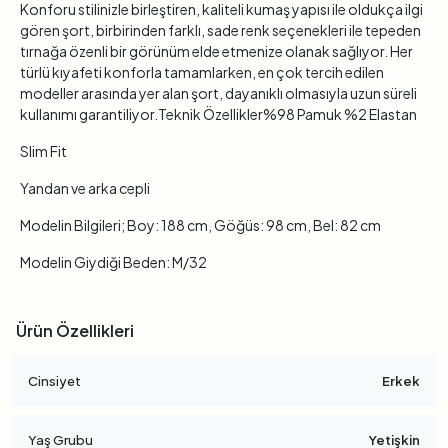
Konforu stilinizle birleştiren, kaliteli kumaş yapısı ile oldukça ilgi
gören şort, birbirinden farklı, sade renk seçenekleri ile tepeden
tırnağa özenli bir görünüm elde etmenize olanak sağlıyor. Her
türlü kıyafeti konforla tamamlarken, en çok tercih edilen
modeller arasında yer alan şort, dayanıklı olmasıyla uzun süreli
kullanımı garantiliyor.Teknik Özellikler%98 Pamuk %2 Elastan
Slim Fit
Yandan ve arka cepli
Modelin Bilgileri; Boy: 188 cm, Göğüs: 98 cm, Bel: 82 cm
Modelin Giydiği Beden: M/32
Ürün Özellikleri
Cinsiyet
Erkek
Yaş Grubu
Yetişkin