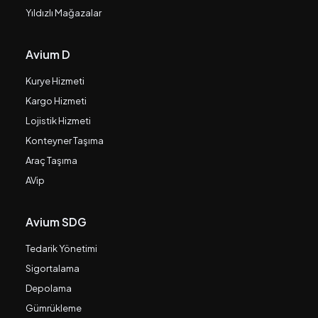
Yıldızlı Mağazalar
Avium D
Kurye Hizmeti
Kargo Hizmeti
Lojistik Hizmeti
Konteyner Taşıma
Araç Taşıma
AVip
Avium SDG
Tedarik Yönetimi
Sigortalama
Depolama
Gümrükleme