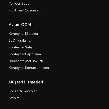
Yeniden Satış
Fulfillment Çözümleri
Avium CCM+
Konteyner Kiralama
SLOT Kiralama
Konteyner Satışı
Konteyner Depolama
Boş Konteyner Havuzu
Konteyner Konumlandırma
Müşteri Hizmetleri
Sorular & Cevaplar
İletişim