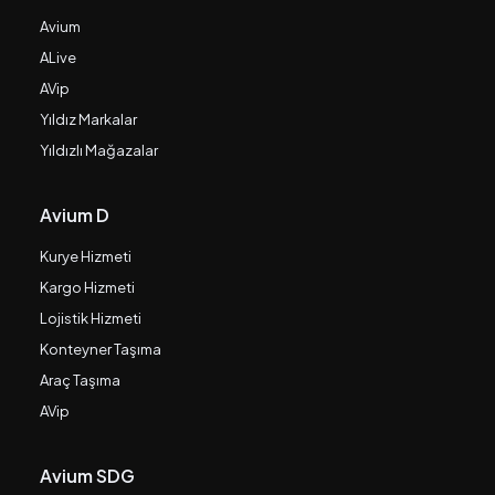
Avium
ALive
AVip
Yıldız Markalar
Yıldızlı Mağazalar
Avium D
Kurye Hizmeti
Kargo Hizmeti
Lojistik Hizmeti
Konteyner Taşıma
Araç Taşıma
AVip
Avium SDG