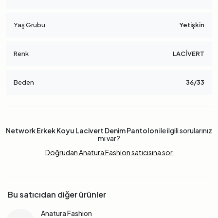
Yaş Grubu
Yetişkin
Renk
LACİVERT
Beden
36/33
Network Erkek Koyu Lacivert Denim Pantolon
ile ilgili sorularınız
mı var?
Doğrudan Anatura Fashion satıcısına sor
Bu satıcıdan diğer ürünler
Anatura Fashion