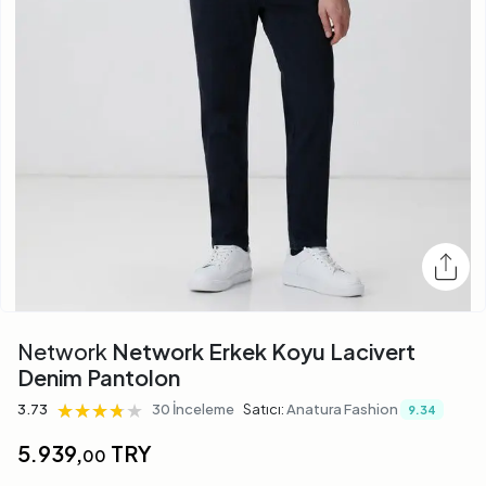
Network
Network Erkek Koyu Lacivert
Denim Pantolon
★★★★★
★★★★★
★★★★★
3.73
30 İnceleme
Satıcı:
Anatura Fashion
9.34
5.939,
TRY
00