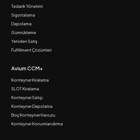
Tedarik Yönetimi
Sigortalama
Depolama
Gümrükleme
Yeniden Satış
Fulfillment Çözümleri
Avium CCM+
Konteyner Kiralama
SLOT Kiralama
Konteyner Satışı
Konteyner Depolama
Boş Konteyner Havuzu
Konteyner Konumlandırma