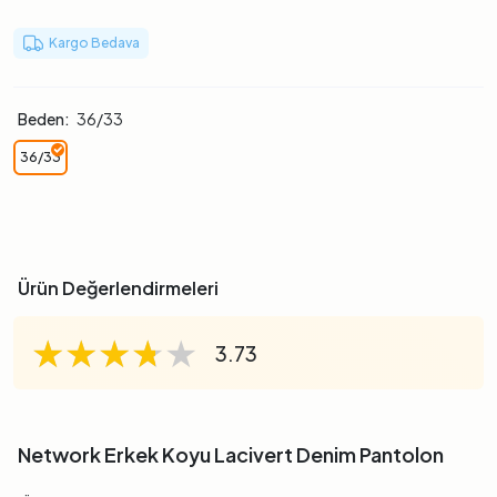
Kargo Bedava
Beden:
36/33
36/33
Ürün Değerlendirmeleri
★★★★★
★★★★★
★★★★★
3.73
Network Erkek Koyu Lacivert Denim Pantolon