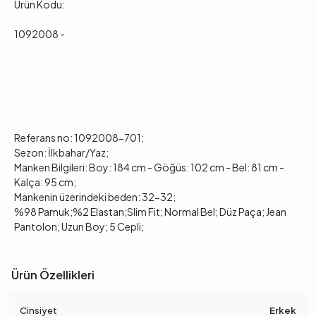
Ürün Kodu:
1092008 -
Referans no: 1092008-701;
Sezon: İlkbahar/Yaz;
Manken Bilgileri: Boy: 184 cm - Göğüs: 102 cm - Bel: 81 cm -
Kalça: 95 cm;
Mankenin üzerindeki beden: 32-32;
%98 Pamuk;%2 Elastan;Slim Fit; Normal Bel; Düz Paça; Jean
Pantolon; Uzun Boy; 5 Cepli;
Ürün Özellikleri
Cinsiyet
Erkek