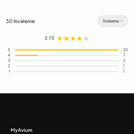
30 İnceleme
Sıralama
★★★★★
★★★★★
★★★★★
3.73
5
20
4
7
3
2
2
1
1
1
MyAvium