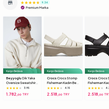
★★★★★
★★★★★
★★★★★
store
9.34
verified
Premium Marka
Kargo Bedava
Kargo Bedava
Kargo Bedava
Beyyoglu
Dik Yaka
Crocs
Crocs Stomp
Crocs
Crocs
Oversize Sweatshirt
Fisherman Kadın Bej
Fisherman Ka
S
Sandalet 39-40
Siyah Sandal
★★★★★
★★★★★
★★★★★
★★★★★
★★★★★
★★★★★
★★★★★
★★★★★
★★★★★
3.95
4.15
4.
40
1.782,
2.518,
2.518,
TRY
TRY
TR
00
00
00