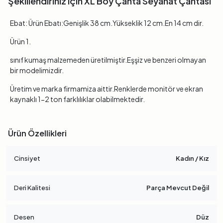
Şekillendiriniz için XL Boy Çanta Seyahat Çantası
Ebat: Ürün Ebatı:Genişlik 38 cm.Yükseklik 12 cm.En 14 cm dir.
Ürün 1.
sınıf kumaş malzemeden üretilmiştir.Eşşiz ve benzeri olmayan
bir modelimizdir.
Üretim ve marka firmamiza aittir.Renklerde monitör ve ekran
kaynaklı 1-2 ton farklılıklar olabilmektedir.
Ürün Özellikleri
Cinsiyet
Kadın / Kız
Deri Kalitesi
Parça Mevcut Değil
Desen
Düz