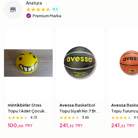
Anatura
★★★★★
★★★★★
★★★★★
store
9.1
verified
Premium Marka
mintikbirler
Stres
Avessa
Basketbol
Avessa
Baske
Topu 1 Adet Çocuk
Topu Siyah No:7 Brc-
Topu Turuncu
Için Yumuşak
7 7 Numara
Brc-7 5 Numa
★★★★★
★★★★★
★★★★★
★★★★★
★★★★★
★★★★★
★★★★★
★★★★★
★★★★★
4.13
3.65
3.
Süngerimsi Içi Dolu
100,
241,
241,
TRY
TRY
TRY
00
32
32
Top 6 Numara