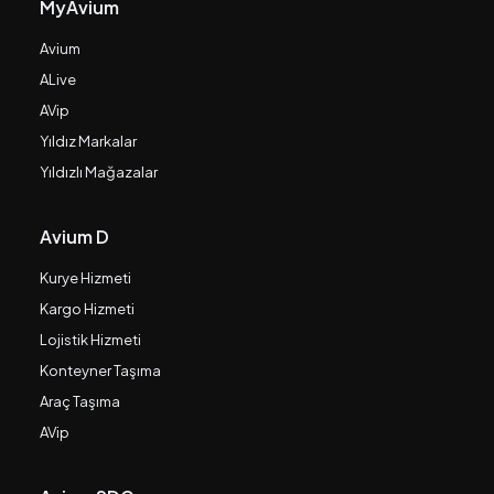
MyAvium
Avium
ALive
AVip
Yıldız Markalar
Yıldızlı Mağazalar
Avium D
Kurye Hizmeti
Kargo Hizmeti
Lojistik Hizmeti
Konteyner Taşıma
Araç Taşıma
AVip