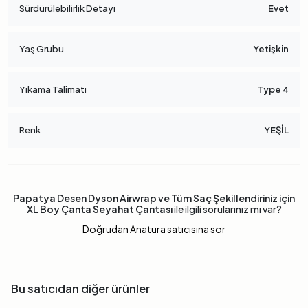
Sürdürülebilirlik Detayı
Evet
Yaş Grubu
Yetişkin
Yıkama Talimatı
Type 4
Renk
YEŞİL
Papatya Desen Dyson Airwrap ve Tüm Saç Şekillendiriniz için
XL Boy Çanta Seyahat Çantası
ile ilgili sorularınız mı var?
Doğrudan Anatura satıcısına sor
Bu satıcıdan diğer ürünler