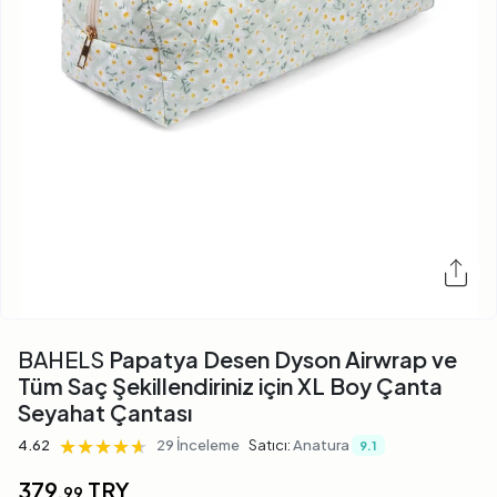
BAHELS
Papatya Desen Dyson Airwrap ve
Tüm Saç Şekillendiriniz için XL Boy Çanta
Seyahat Çantası
★★★★★
★★★★★
★★★★★
4.62
29 İnceleme
Satıcı:
Anatura
9.1
379,
TRY
99