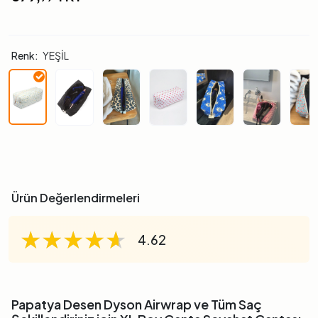
Renk:
YEŞİL
Ürün Değerlendirmeleri
★★★★★
★★★★★
★★★★★
4.62
Papatya Desen Dyson Airwrap ve Tüm Saç