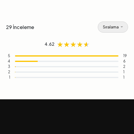
29 İnceleme
Sıralama
★★★★★
★★★★★
★★★★★
4.62
5
19
4
6
3
2
2
1
1
1