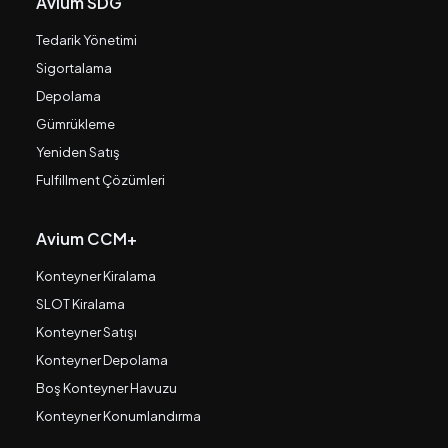
Avium SDG
Tedarik Yönetimi
Sigortalama
Depolama
Gümrükleme
Yeniden Satış
Fulfillment Çözümleri
Avium CCM+
Konteyner Kiralama
SLOT Kiralama
Konteyner Satışı
Konteyner Depolama
Boş Konteyner Havuzu
Konteyner Konumlandırma